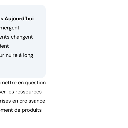
is Aujourd’hui
émergent
ients changent
dent
ur nuire à long
remettre en question
yer les ressources
prises en croissance
pement de produits