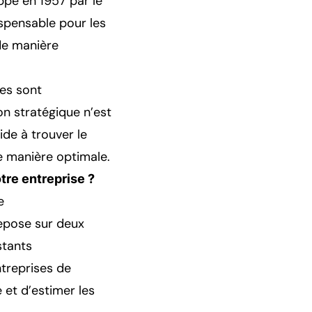
ppé en 1957 par le
spensable pour les
de manière
ies sont
on stratégique n’est
ide à trouver le
e manière optimale.
tre entreprise ?
e
epose sur deux
stants
treprises de
 et d’estimer les