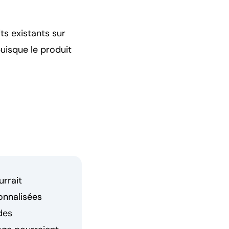
s existants sur
puisque le produit
rrait
onnalisées
des