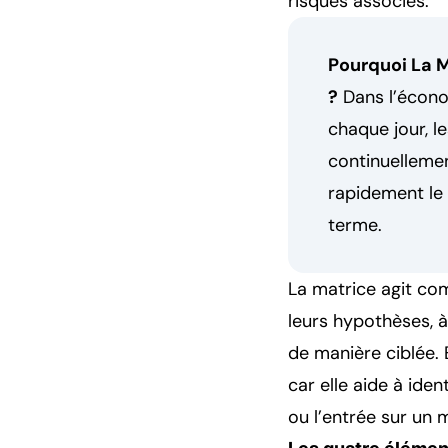
risques associés.
Pourquoi La M
?
Dans l’écon
chaque jour, l
continuellemen
rapidement le 
terme.
La matrice agit com
leurs hypothèses, à
de manière ciblée. 
car elle aide à ide
ou l’entrée sur un 