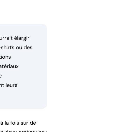
rait élargir
-shirts ou des
tions
atériaux
e
nt leurs
à la fois sur de