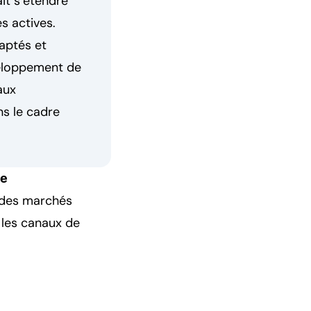
it s’étendre
s actives.
aptés et
veloppement de
aux
s le cadre
ce
 des marchés
t les canaux de