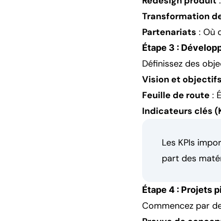
Redesign produit
:
Transformation de
Partenariats
: Où 
Étape 3 : Développ
Définissez des objec
Vision et objectif
Feuille de route
: 
Indicateurs clés (
Les KPIs impor
part des matér
Étape 4 : Projets p
Commencez par des 