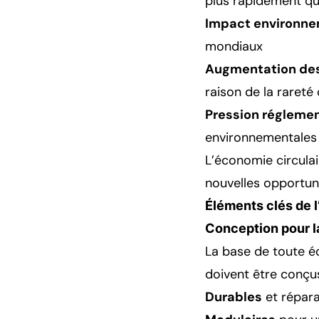
plus rapidement qu
Impact environne
mondiaux
Augmentation des
raison de la rareté
Pression réglemen
environnementales 
L’économie circula
nouvelles opportun
Éléments clés de l
Conception pour la
La base de toute éc
doivent être conçus
Durables
et répar