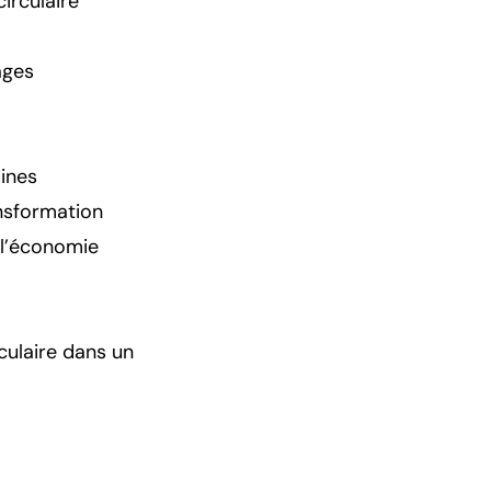
irculaire
ages
ines
ansformation
 l’économie
culaire dans un