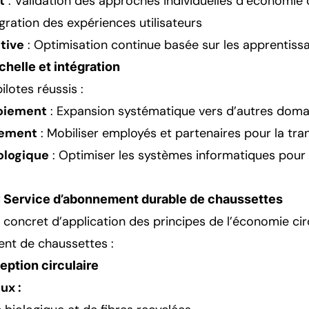
t
: Validation des approches individuelles d’économie c
égration des expériences utilisateurs
tive
: Optimisation continue basée sur les apprentiss
échelle et intégration
ilotes réussis :
loiement
: Expansion systématique vers d’autres doma
gement
: Mobiliser employés et partenaires pour la tr
ologique
: Optimiser les systèmes informatiques pour
: Service d’abonnement durable de chaussettes
concret d’application des principes de l’économie cir
nt de chaussettes :
ption circulaire
ux :