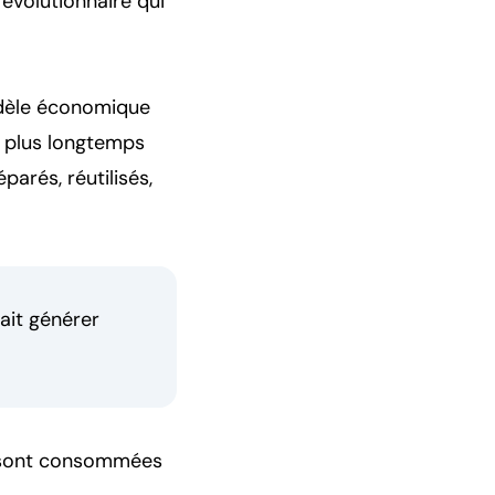
évolutionnaire qui
odèle économique
e plus longtemps
éparés, réutilisés,
ait générer
s sont consommées