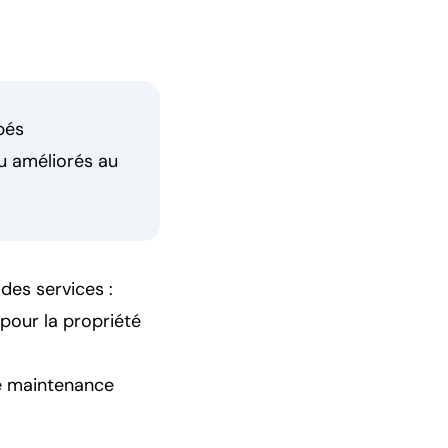
pés
u améliorés au
des services :
 pour la propriété
de maintenance