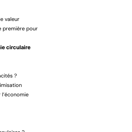
e valeur
e première pour
e circulaire
acités ?
timisation
r l’économie