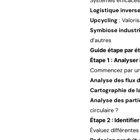
Systèmes efficaces 
Logistique invers
Upcycling
: Valori
Symbiose industri
d’autres
Guide étape par é
Étape 1 : Analyse
Commencez par un 
Analyse des flux 
Cartographie de l
Analyse des part
circulaire ?
Étape 2 : Identifi
Évaluez différentes