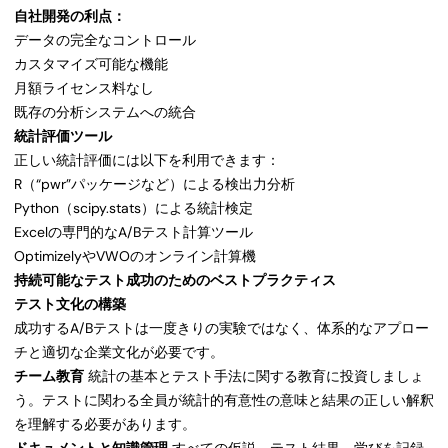
自社開発の利点：
データの完全なコントロール
カスタマイズ可能な機能
月額ライセンス料なし
既存の分析システムへの統合
統計評価ツール
正しい統計評価には以下を利用できます：
R（“pwr”パッケージなど）による検出力分析
Python（scipy.stats）による統計検定
Excelの専門的なA/Bテスト計算ツール
OptimizelyやVWOのオンライン計算機
持続可能なテスト成功のためのベストプラクティス
テスト文化の構築
成功するA/Bテストは一度きりの実験ではなく、体系的なアプロー
チと適切な企業文化が必要です。
チーム教育
統計の基本とテスト手法に関する教育に投資しましょ
う。テストに関わる全員が統計的有意性の意味と結果の正しい解釈
を理解する必要があります。