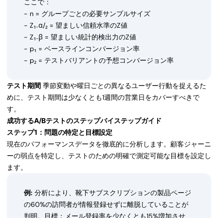
ここで：
- n = グループごとの必要サンプルサイズ
- Z₁₋α/₂ = 望ましい信頼水準のZ値
- Z₁₋β = 望ましい統計的検出力のZ値
- p₁ = ベースラインコンバージョン率
- p₂ = テストバリアントの予想コンバージョン率
テスト期間
季節変動や曜日ごとの異なるユーザー行動を捉えるた
めに、テスト期間は少なくとも1週間の営業日をカバーすべきで
す。
成功するA/Bテストのステップバイステップガイド
ステップ1：問題の特定と目標設定
現在のパフォーマンスデータを徹底的に分析します。顧客ジャーニ
ーの弱点を特定し、テストのための明確で測定可能な目標を設定し
ます。
例:
分析により、靴下サブスクリプションの製品ページ
の60%の訪問者が情報登録せずに離脱していることが
判明。目標：メール登録率を少なくとも15%増加させ