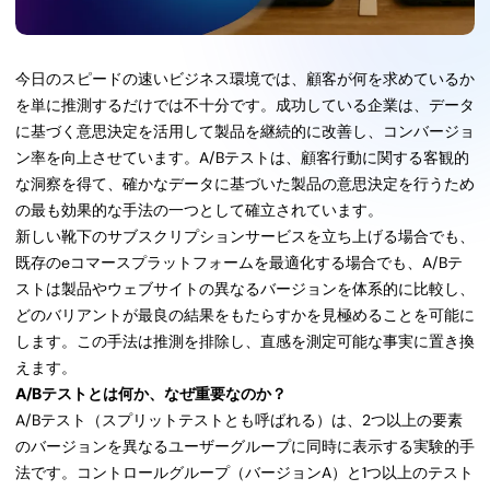
今日のスピードの速いビジネス環境では、顧客が何を求めているか
を単に推測するだけでは不十分です。成功している企業は、データ
に基づく意思決定を活用して製品を継続的に改善し、コンバージョ
ン率を向上させています。A/Bテストは、顧客行動に関する客観的
な洞察を得て、確かなデータに基づいた製品の意思決定を行うため
の最も効果的な手法の一つとして確立されています。
新しい靴下のサブスクリプションサービスを立ち上げる場合でも、
既存のeコマースプラットフォームを最適化する場合でも、A/Bテ
ストは製品やウェブサイトの異なるバージョンを体系的に比較し、
どのバリアントが最良の結果をもたらすかを見極めることを可能に
します。この手法は推測を排除し、直感を測定可能な事実に置き換
えます。
A/Bテストとは何か、なぜ重要なのか？
A/Bテスト（スプリットテストとも呼ばれる）は、2つ以上の要素
のバージョンを異なるユーザーグループに同時に表示する実験的手
法です。コントロールグループ（バージョンA）と1つ以上のテスト