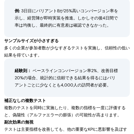
例:
3日目にバリアントBが25%高いコンバージョン率を
示し、経営陣が即時実装を推進。しかしその後4日間で
率は均衡し、最終的に有意差は確認できなかった。
サンプルサイズが小さすぎる
多くの企業が参加者数が少なすぎるテストを実施し、信頼性の低い
結果を得ています。
経験則：
ベースラインコンバージョン率2%、改善目標
20%の場合、統計的に信頼できる結果を得るにはバリ
アントごとに少なくとも4,000人の訪問者が必要。
補正なしの複数テスト
複数のテストを同時に実施したり、複数の指標を一度に評価する
と、偽陽性（アルファエラーの膨張）の可能性が高まります。
副次効果の無視
テストは主要指標を改善しても、他の重要なKPIに悪影響を及ぼす