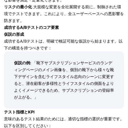
な影響を測定・定量化できます。
リスクの最小化
大規模な変更を全社展開する前に、制御された環
境でテストできます。これにより、全ユーザーベースへの悪影響を
防ぎます。
成功するA/Bテストのコア要素
仮説の形成
成功するA/Bテストは、明確で検証可能な仮説から始まります。以
下の構造を持つべきです：
仮説の例:
「靴下サブスクリプションサービスのランデ
ィングページのメイン画像を、個別の靴下から様々な靴
下デザインを含むライフスタイル志向のシーンに変更す
ると、潜在顧客が多様性とライフスタイルの側面をより
よくイメージできるため、サブスクリプションの登録率
が上がる。」
テスト指標とKPI
意味のあるテスト結果のためには、適切な指標の選択が重要です。
以下を区別してください：