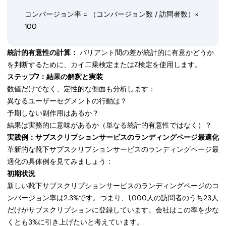
コンバージョン率 = （コンバージョン数 / 訪問者数）×
100
統計的有意性の計算：
バリアント間の差が統計的に有意かどうか
を判断するために、カイ二乗検定またはZ検定を使用します。
ステップ7：結果の解釈と実装
数値だけでなく、定性的な側面も分析します：
異なるユーザーセグメントの行動は？
予期しない副作用はあるか？
結果は実務的に意味があるか（単なる統計的有意性ではなく）？
実践例：サブスクリプションサービスのランディングページ最適化
革新的な靴下サブスクリプションサービスのランディングページ最
適化の具体例を見てみましょう：
初期状況
新しい靴下サブスクリプションサービスのランディングページのコ
ンバージョン率は2.3%です。つまり、1,000人の訪問者のうち23人
だけがサブスクリプションに登録しています。会社はこの率を少な
くとも3%に引き上げたいと考えています。