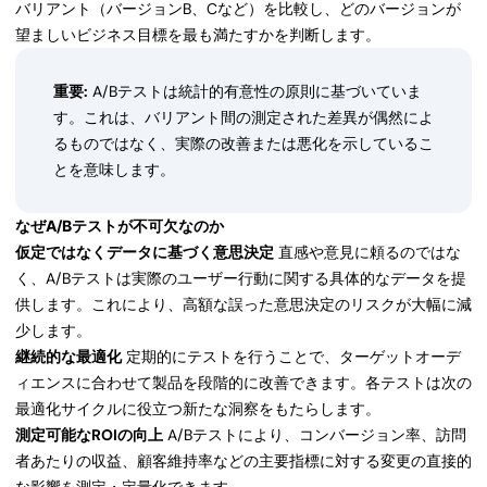
バリアント（バージョンB、Cなど）を比較し、どのバージョンが
望ましいビジネス目標を最も満たすかを判断します。
重要:
A/Bテストは統計的有意性の原則に基づいていま
す。これは、バリアント間の測定された差異が偶然によ
るものではなく、実際の改善または悪化を示しているこ
とを意味します。
なぜA/Bテストが不可欠なのか
仮定ではなくデータに基づく意思決定
直感や意見に頼るのではな
く、A/Bテストは実際のユーザー行動に関する具体的なデータを提
供します。これにより、高額な誤った意思決定のリスクが大幅に減
少します。
継続的な最適化
定期的にテストを行うことで、ターゲットオーデ
ィエンスに合わせて製品を段階的に改善できます。各テストは次の
最適化サイクルに役立つ新たな洞察をもたらします。
測定可能なROIの向上
A/Bテストにより、コンバージョン率、訪問
者あたりの収益、顧客維持率などの主要指標に対する変更の直接的