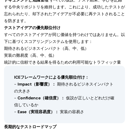
ドキュメントと知識管理
すべての仮説、テスト結果、学びを記録
する中央リポジトリを維持します。これにより、成功したテストが
忘れられたり、却下されたアイデアが不必要に再テストされること
を防ぎます。
テストアイデアの優先順位付け
すべてのテストアイデアが同じ価値を持つわけではありません。以
下に基づくスコアリングシステムを使用します：
期待されるビジネスインパクト（高、中、低）
実装の難易度（高、中、低）
統計的に信頼できる結果を得るための利用可能なトラフィック量
ICEフレームワークによる優先順位付け：
-
Impact（影響度）：
期待されるビジネスインパクト
の大きさ
-
Confidence（確信度）：
仮説が正しいとどれだけ確
信しているか
-
Ease（実現容易度）：
実装の容易さ
長期的なテストロードマップ