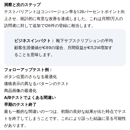
洞察と次のステップ
テストバリアントはコンバージョン率を1.26パーセントポイント向
上させ、統計的に有意な改善を達成しました。これは月間1万人の
訪問者に対して追加で126件の登録に相当します。
ビジネスインパクト：
靴下サブスクリプションの平均
顧客生涯価値が€89の場合、月間収益が€11,214増加す
ることを意味します。
フォローアップテスト例：
ボタン位置のさらなる最適化
価格表示の異なるパターンのテスト
商品画像の最適化
A/Bテストでよくある間違い
早期のテスト終了
最も一般的な間違いの一つは、初期の良好な結果が出た時点でテス
トを終了してしまうことです。これにより誤った結論に至る可能性
があります。