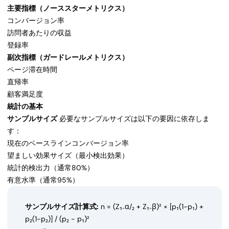
主要指標（ノーススターメトリクス）
コンバージョン率
訪問者あたりの収益
登録率
副次指標（ガードレールメトリクス）
ページ滞在時間
直帰率
顧客満足度
統計の基本
サンプルサイズ
必要なサンプルサイズは以下の要因に依存しま
す：
現在のベースラインコンバージョン率
望ましい効果サイズ（最小検出効果）
統計的検出力（通常80%）
有意水準（通常95%）
サンプルサイズ計算式:
n = (Z₁₋α/₂ + Z₁₋β)² × [p₁(1-p₁) +
p₂(1-p₂)] / (p₂ - p₁)²