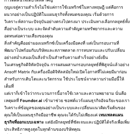
การตัดสินใจเติบโตที่สำคัญ
กุญแจสู่ความสำเร็จไม่ใช่แค่การใช้เมทริกซ์ในทางทฤษฎี แต่คือการ
ผนวกอย่างเป็นปฏิบัติในแผนธุรกิจทั้งหมดของคุณ เริ่มด้วยการ
วิเคราะห์สถานะปัจจุบันอย่างตรงไปตรงมา ประเมินทางเลือกกลยุทธ์ทั้ง
สี่อย่างเป็นระบบ และจัดลำดับความสำคัญตามทรัพยากรและความ
อดทนต่อความเสี่ยงของคุณ
สิ่งสำคัญคืออย่ามองเมทริกซ์เป็นเครื่องมือคงที่ แต่เป็นกรอบงานที่
พัฒนาไปพร้อมกับบริษัทและสภาพตลาด การทบทวนและปรับเปลี่ยน
อย่างสม่ำเสมอเป็นสิ่งจำเป็นสำหรับความสำเร็จอย่างยั่งยืน
ในเศรษฐกิจดิจิทัลปัจจุบัน การผสมผสานกรอบกลยุทธ์ที่พิสูจน์แล้วอย่าง
Ansoff Matrix กับเครื่องมือดิจิทัลสมัยใหม่เปิดโอกาสที่ไม่เคยมีมาก่อน
สำหรับการเติบโตและนวัตกรรม ใช้ประโยชน์จากความร่วมมือนี้ให้
เต็มที่
แต่เราก็เข้าใจว่ากระบวนการนี้อาจใช้เวลาและความพยายาม นั่นคือ
เหตุผลที่
Foundor.ai
เข้ามาช่วย ซอฟต์แวร์แผนธุรกิจอัจฉริยะของเรา
วิเคราะห์ข้อมูลของคุณอย่างเป็นระบบและเปลี่ยนแนวคิดเริ่มต้นของ
คุณให้เป็นแผนธุรกิจมืออาชีพ คุณจะได้รับไม่เพียงแค่
เทมเพลตแผน
ธุรกิจที่ออกแบบเฉพาะ
แต่ยังมีกลยุทธ์ที่ชัดเจนและปฏิบัติได้จริงเพื่อเพิ่ม
ประสิทธิภาพสูงสุดในทุกด้านของบริษัทคุณ