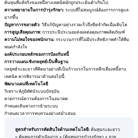
ต้นทุนที่แท้จริงของหนี้ทางเทคนิคมักถูกประเมินต่ำเกินไป:
ความพยายามในการบำรุงรักษา:
ระบบที่ไม่สมบูรณ์ต้องการการดูแล
มากขึ้น
ปัญหาการขยายตัว:
วิธีแก้ปัญหาอย่างรวดเร็วถึงขีดจำกัดเมื่อเติบโต
การสูญเสียคุณภาพ:
การประนีประนอมส่งผลต่อคุณภาพผลิตภัณฑ์
ความไม่พอใจของพนักงาน:
กระบวนการที่ไม่มีประสิทธิภาพทำให้ทีม
หมดกำลังใจ
องค์ประกอบหลักของการป้องกันหนี้
การวางแผนเชิงกลยุทธ์เป็นพื้นฐาน
กลยุทธ์ระยะยาวที่คิดมาอย่างดีเป็นก้าวแรกในการหลีกเลี่ยงหนี้ทาง
เทคนิค ควรพิจารณาด้านต่อไปนี้:
พัฒนาแผนที่เทคโนโลยี
วิเคราะห์ภูมิทัศน์ระบบปัจจุบัน
คาดการณ์ความต้องการในอนาคต
กำหนดเส้นทางการย้ายระบบ
กำหนดเวลาการทบทวนอย่างสม่ำเสมอ
สูตรสำหรับการตัดสินใจด้านเทคโนโลยี:
ต้นทุนระยะยาว
= ต้นทุนการดำเนินการ + (ต้นทุนการบำรุงรักษา × อายุ