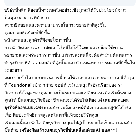
บริษัทที่หลีกเลี่ยงหนี้ทางเทคนิคอย่างเชิงรุกจะได้รับประโยชน์จาก:
ต้นทุนระยะยาวที่ต่ำกว่า
ความยืดหยุ่นและความสามารถในการขยายตัวที่สูงขึ้น
คุณภาพผลิตภัณฑ์ที่ดีขึ้น
พนักงานและลูกค้าที่พึงพอใจมากขึ้น
การนำวัฒนธรรมการพัฒนาไร้หนี้ไปใช้ในตอนแรกต้องใช้ความ
พยายามและทรัพยากรมากขึ้น แต่การลงทุนนี้จะคุ้มค่าผ่านต้นทุนการ
บำรุงรักษาที่ต่ำลง ผลผลิตที่สูงขึ้น และตำแหน่งทางการตลาดที่ดีขึ้นใน
ระยะยาว
แต่เราก็เข้าใจว่ากระบวนการนี้อาจใช้เวลาและความพยายาม นี่คือจุด
ที่
Foundor.ai
เข้ามาช่วย ซอฟต์แวร์แผนธุรกิจอัจฉริยะของเรา
วิเคราะห์ข้อมูลของคุณอย่างเป็นระบบและเปลี่ยนแนวคิดเริ่มต้นของ
คุณให้เป็นแผนธุรกิจมืออาชีพ คุณจะได้รับไม่เพียงแค่
เทมเพลตแผน
ธุรกิจที่ออกแบบเฉพาะ
แต่ยังรวมถึงกลยุทธ์ที่ชัดเจนและปฏิบัติได้จริง
เพื่อเพิ่มประสิทธิภาพสูงสุดในทุกพื้นที่ของบริษัทคุณ
เริ่มตอนนี้และนำไอเดียธุรกิจของคุณไปสู่เป้าหมายได้เร็วและแม่นยำ
ขึ้นด้วย
เครื่องมือสร้างแผนธุรกิจที่ขับเคลื่อนด้วย AI
ของเรา!