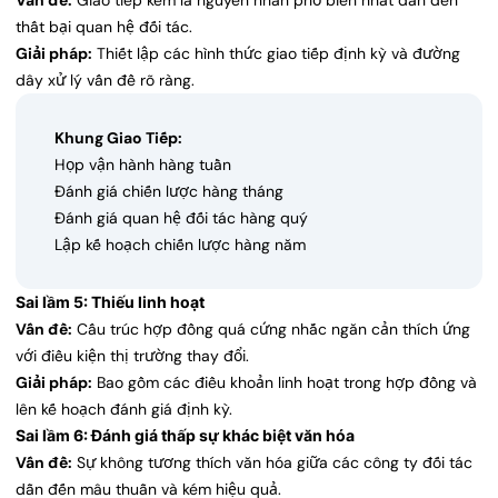
Vấn đề:
Giao tiếp kém là nguyên nhân phổ biến nhất dẫn đến
thất bại quan hệ đối tác.
Giải pháp:
Thiết lập các hình thức giao tiếp định kỳ và đường
dây xử lý vấn đề rõ ràng.
Khung Giao Tiếp:
Họp vận hành hàng tuần
Đánh giá chiến lược hàng tháng
Đánh giá quan hệ đối tác hàng quý
Lập kế hoạch chiến lược hàng năm
Sai lầm 5: Thiếu linh hoạt
Vấn đề:
Cấu trúc hợp đồng quá cứng nhắc ngăn cản thích ứng
với điều kiện thị trường thay đổi.
Giải pháp:
Bao gồm các điều khoản linh hoạt trong hợp đồng và
lên kế hoạch đánh giá định kỳ.
Sai lầm 6: Đánh giá thấp sự khác biệt văn hóa
Vấn đề:
Sự không tương thích văn hóa giữa các công ty đối tác
dẫn đến mâu thuẫn và kém hiệu quả.