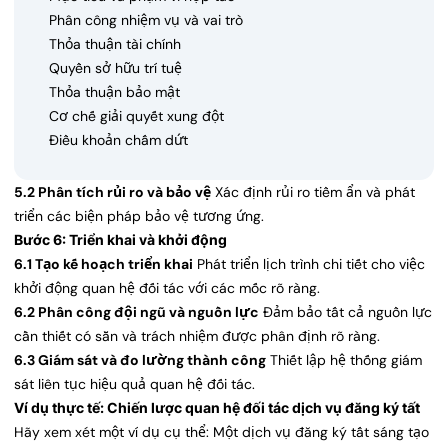
Phân công nhiệm vụ và vai trò
Thỏa thuận tài chính
Quyền sở hữu trí tuệ
Thỏa thuận bảo mật
Cơ chế giải quyết xung đột
Điều khoản chấm dứt
5.2 Phân tích rủi ro và bảo vệ
Xác định rủi ro tiềm ẩn và phát
triển các biện pháp bảo vệ tương ứng.
Bước 6: Triển khai và khởi động
6.1 Tạo kế hoạch triển khai
Phát triển lịch trình chi tiết cho việc
khởi động quan hệ đối tác với các mốc rõ ràng.
6.2 Phân công đội ngũ và nguồn lực
Đảm bảo tất cả nguồn lực
cần thiết có sẵn và trách nhiệm được phân định rõ ràng.
6.3 Giám sát và đo lường thành công
Thiết lập hệ thống giám
sát liên tục hiệu quả quan hệ đối tác.
Ví dụ thực tế: Chiến lược quan hệ đối tác dịch vụ đăng ký tất
Hãy xem xét một ví dụ cụ thể: Một dịch vụ đăng ký tất sáng tạo