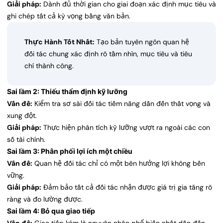
Giải pháp:
Dành đủ thời gian cho giai đoạn xác định mục tiêu và
ghi chép tất cả kỳ vọng bằng văn bản.
Thực Hành Tốt Nhất:
Tạo bản tuyên ngôn quan hệ
đối tác chung xác định rõ tầm nhìn, mục tiêu và tiêu
chí thành công.
Sai lầm 2: Thiếu thẩm định kỹ lưỡng
Vấn đề:
Kiểm tra sơ sài đối tác tiềm năng dẫn đến thất vọng và
xung đột.
Giải pháp:
Thực hiện phân tích kỹ lưỡng vượt ra ngoài các con
số tài chính.
Sai lầm 3: Phân phối lợi ích một chiều
Vấn đề:
Quan hệ đối tác chỉ có một bên hưởng lợi không bền
vững.
Giải pháp:
Đảm bảo tất cả đối tác nhận được giá trị gia tăng rõ
ràng và đo lường được.
Sai lầm 4: Bỏ qua giao tiếp