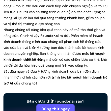
Từ phân tích chiến lược đến xác định đối tác và triển khai thành
công – mỗi bước đều cần cách tiếp cận chuyên nghiệp và tối ưu
liên tục. Đầu tư vào chương trình quan hệ đối tác chất lượng sẽ
mang lại lợi ích lâu dài qua tăng trưởng nhanh hơn, giảm chi phí
và vị thế thị trường được nâng cao.
Nhưng chúng tôi cũng biết quá trình này có thể tốn thời gian và
công sức. Chính vì vậy
Foundor.ai
ra đời. Phần mềm kế hoạch
kinh doanh thông minh của chúng tôi phân tích hệ thống đầu
vào của bạn và biến ý tưởng ban đầu thành các kế hoạch kinh
doanh chuyên nghiệp. Bạn không chỉ nhận được
mẫu kế hoạch
kinh doanh thiết kế riêng
mà còn có các chiến lược cụ thể, khả
thi để tối đa hóa hiệu quả trong mọi lĩnh vực công ty.
Bắt đầu ngay và đưa ý tưởng kinh doanh của bạn đến đích
nhanh hơn, chính xác hơn với
trình tạo kế hoạch kinh doanh hỗ
trợ AI
của chúng tôi!
Bạn chưa thử Foundor.ai sao?
Dùng thử ngay