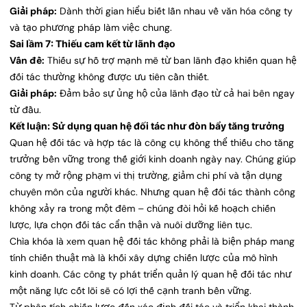
Giải pháp:
Dành thời gian hiểu biết lẫn nhau về văn hóa công ty
và tạo phương pháp làm việc chung.
Sai lầm 7: Thiếu cam kết từ lãnh đạo
Vấn đề:
Thiếu sự hỗ trợ mạnh mẽ từ ban lãnh đạo khiến quan hệ
đối tác thường không được ưu tiên cần thiết.
Giải pháp:
Đảm bảo sự ủng hộ của lãnh đạo từ cả hai bên ngay
từ đầu.
Kết luận: Sử dụng quan hệ đối tác như đòn bẩy tăng trưởng
Quan hệ đối tác và hợp tác là công cụ không thể thiếu cho tăng
trưởng bền vững trong thế giới kinh doanh ngày nay. Chúng giúp
công ty mở rộng phạm vi thị trường, giảm chi phí và tận dụng
chuyên môn của người khác. Nhưng quan hệ đối tác thành công
không xảy ra trong một đêm – chúng đòi hỏi kế hoạch chiến
lược, lựa chọn đối tác cẩn thận và nuôi dưỡng liên tục.
Chìa khóa là xem quan hệ đối tác không phải là biện pháp mang
tính chiến thuật mà là khối xây dựng chiến lược của mô hình
kinh doanh. Các công ty phát triển quản lý quan hệ đối tác như
một năng lực cốt lõi sẽ có lợi thế cạnh tranh bền vững.