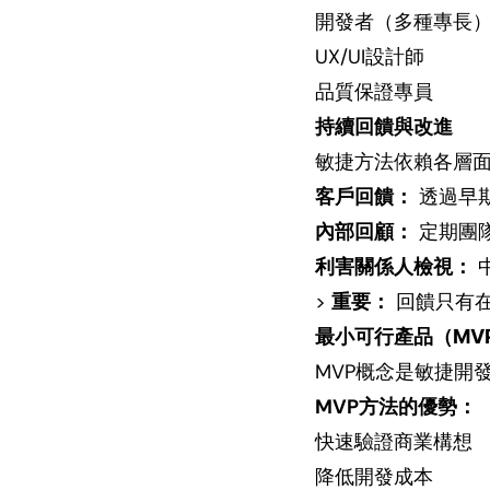
開發者（多種專長
UX/UI設計師
品質保證專員
持續回饋與改進
敏捷方法依賴各層
客戶回饋：
透過早期
內部回顧：
定期團
利害關係人檢視：
>
重要：
回饋只有在
最小可行產品（MV
MVP概念是敏捷開
MVP方法的優勢：
快速驗證商業構想
降低開發成本