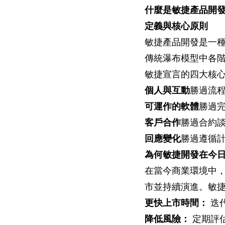
什麼是敏捷產品開
定義與核心原則
敏捷產品開發是一
傳統瀑布模型中各
敏捷宣言的四大核
個人與互動
勝過流
可運作的軟體
勝過
客戶合作
勝過合約
回應變化
勝過遵循
為何敏捷開發在今
在當今商業環境中
市並持續演進。敏
更快上市時間：
迭
降低風險：
定期評