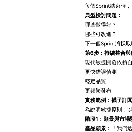
每個Sprint結
典型檢討問題：
哪些做得好？
哪些可改進？
下一個Sprint將採
第6步：持續整合與
現代敏捷開發依賴
更快錯誤偵測
穩定品質
更頻繁發布
實務範例：襪子訂
為說明敏捷原則，
階段1：願景與市場
產品願景：
「我們