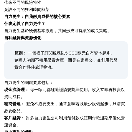
帶來不同的風險特性
允許不同的獲利時間框架
自力更生：自我融資成長的核心要素
什麼定義了自力更生？
自力更生基於幾個基本原則，共同形成可持續的成長策略。
自我融資與資源優化
範例：
一個襪子訂閱服務以5,000歐元自有資本起步。
創辦人初期不租用昂貴倉庫，而是在家辦公，並利用代發
貨合作夥伴處理物流。
自力更生的關鍵要素包括：
現金流管理：
每一歐元都經過謹慎規劃與使用。收入立即再投資以
資助成長。
精簡營運：
避免不必要支出，通常意味著以最少設備起步，只購買
必要物品。
客戶融資：
許多自力更生公司利用預付款或短期付款週期來優化營
運資金。
自力更生的優點