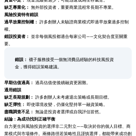
資金不足：
現金流緩衝過少，可能迅速成為生存威脅。
缺乏專業化：
無外部投資者，重要商業流程常長期不專業。
風險投資特有錯誤
過早放棄控制權：
許多創辦人未驗證商業模式即過早放棄過多控制
權。
錯誤投資者：
並非每個風投都適合每家公司——文化契合度至關重
要。
錯誤：
襪子服務接受一個無消費品經驗的科技風投資
金，獲得錯誤策略建議。
早期估值過高：
過高估值使後續融資更困難。
通用錯誤
缺乏長期規劃：
許多創辦人未考慮退出策略或長期目標。
缺乏彈性：
即使環境改變，仍僵化堅持單一融資策略。
盡職調查不足：
無論是投資者選擇或自我評估皆然。
結論：為成功找到正確平衡
自力更生與風險投資的選擇非二元對立——取決於你的個人目標、商
業模式與市場條件。兩條路徑若策略性且謹慎選擇，都能帶來成功創