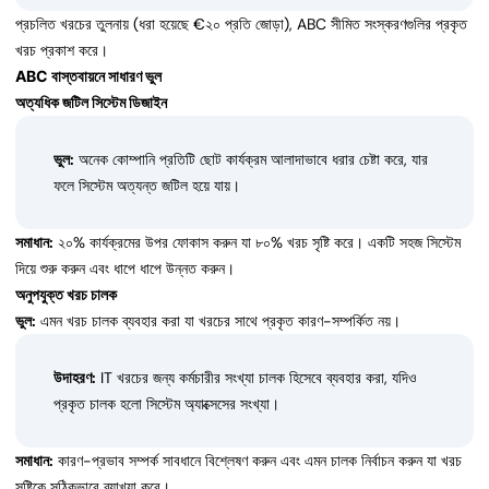
প্রচলিত খরচের তুলনায় (ধরা হয়েছে €২০ প্রতি জোড়া), ABC সীমিত সংস্করণগুলির প্রকৃত
খরচ প্রকাশ করে।
ABC বাস্তবায়নে সাধারণ ভুল
অত্যধিক জটিল সিস্টেম ডিজাইন
ভুল:
অনেক কোম্পানি প্রতিটি ছোট কার্যক্রম আলাদাভাবে ধরার চেষ্টা করে, যার
ফলে সিস্টেম অত্যন্ত জটিল হয়ে যায়।
সমাধান:
২০% কার্যক্রমের উপর ফোকাস করুন যা ৮০% খরচ সৃষ্টি করে। একটি সহজ সিস্টেম
দিয়ে শুরু করুন এবং ধাপে ধাপে উন্নত করুন।
অনুপযুক্ত খরচ চালক
ভুল:
এমন খরচ চালক ব্যবহার করা যা খরচের সাথে প্রকৃত কারণ-সম্পর্কিত নয়।
উদাহরণ:
IT খরচের জন্য কর্মচারীর সংখ্যা চালক হিসেবে ব্যবহার করা, যদিও
প্রকৃত চালক হলো সিস্টেম অ্যাক্সেসের সংখ্যা।
সমাধান:
কারণ-প্রভাব সম্পর্ক সাবধানে বিশ্লেষণ করুন এবং এমন চালক নির্বাচন করুন যা খরচ
সৃষ্টিকে সঠিকভাবে ব্যাখ্যা করে।