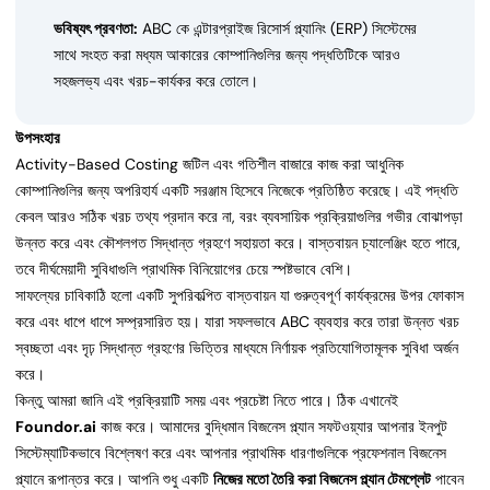
ভবিষ্যৎ প্রবণতা:
ABC কে এন্টারপ্রাইজ রিসোর্স প্ল্যানিং (ERP) সিস্টেমের
সাথে সংহত করা মধ্যম আকারের কোম্পানিগুলির জন্য পদ্ধতিটিকে আরও
সহজলভ্য এবং খরচ-কার্যকর করে তোলে।
উপসংহার
Activity-Based Costing জটিল এবং গতিশীল বাজারে কাজ করা আধুনিক
কোম্পানিগুলির জন্য অপরিহার্য একটি সরঞ্জাম হিসেবে নিজেকে প্রতিষ্ঠিত করেছে। এই পদ্ধতি
কেবল আরও সঠিক খরচ তথ্য প্রদান করে না, বরং ব্যবসায়িক প্রক্রিয়াগুলির গভীর বোঝাপড়া
উন্নত করে এবং কৌশলগত সিদ্ধান্ত গ্রহণে সহায়তা করে। বাস্তবায়ন চ্যালেঞ্জিং হতে পারে,
তবে দীর্ঘমেয়াদী সুবিধাগুলি প্রাথমিক বিনিয়োগের চেয়ে স্পষ্টভাবে বেশি।
সাফল্যের চাবিকাঠি হলো একটি সুপরিকল্পিত বাস্তবায়ন যা গুরুত্বপূর্ণ কার্যক্রমের উপর ফোকাস
করে এবং ধাপে ধাপে সম্প্রসারিত হয়। যারা সফলভাবে ABC ব্যবহার করে তারা উন্নত খরচ
স্বচ্ছতা এবং দৃঢ় সিদ্ধান্ত গ্রহণের ভিত্তির মাধ্যমে নির্ণায়ক প্রতিযোগিতামূলক সুবিধা অর্জন
করে।
কিন্তু আমরা জানি এই প্রক্রিয়াটি সময় এবং প্রচেষ্টা নিতে পারে। ঠিক এখানেই
Foundor.ai
কাজ করে। আমাদের বুদ্ধিমান বিজনেস প্ল্যান সফটওয়্যার আপনার ইনপুট
সিস্টেম্যাটিকভাবে বিশ্লেষণ করে এবং আপনার প্রাথমিক ধারণাগুলিকে প্রফেশনাল বিজনেস
প্ল্যানে রূপান্তর করে। আপনি শুধু একটি
নিজের মতো তৈরি করা বিজনেস প্ল্যান টেমপ্লেট
পাবেন