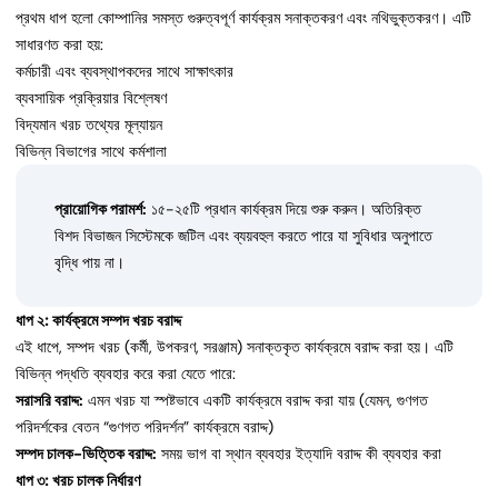
প্রথম ধাপ হলো কোম্পানির সমস্ত গুরুত্বপূর্ণ কার্যক্রম সনাক্তকরণ এবং নথিভুক্তকরণ। এটি
সাধারণত করা হয়:
কর্মচারী এবং ব্যবস্থাপকদের সাথে সাক্ষাৎকার
ব্যবসায়িক প্রক্রিয়ার বিশ্লেষণ
বিদ্যমান খরচ তথ্যের মূল্যায়ন
বিভিন্ন বিভাগের সাথে কর্মশালা
প্রায়োগিক পরামর্শ:
১৫-২৫টি প্রধান কার্যক্রম দিয়ে শুরু করুন। অতিরিক্ত
বিশদ বিভাজন সিস্টেমকে জটিল এবং ব্যয়বহুল করতে পারে যা সুবিধার অনুপাতে
বৃদ্ধি পায় না।
ধাপ ২: কার্যক্রমে সম্পদ খরচ বরাদ্দ
এই ধাপে, সম্পদ খরচ (কর্মী, উপকরণ, সরঞ্জাম) সনাক্তকৃত কার্যক্রমে বরাদ্দ করা হয়। এটি
বিভিন্ন পদ্ধতি ব্যবহার করে করা যেতে পারে:
সরাসরি বরাদ্দ:
এমন খরচ যা স্পষ্টভাবে একটি কার্যক্রমে বরাদ্দ করা যায় (যেমন, গুণগত
পরিদর্শকের বেতন “গুণগত পরিদর্শন” কার্যক্রমে বরাদ্দ)
সম্পদ চালক-ভিত্তিক বরাদ্দ:
সময় ভাগ বা স্থান ব্যবহার ইত্যাদি বরাদ্দ কী ব্যবহার করা
ধাপ ৩: খরচ চালক নির্ধারণ