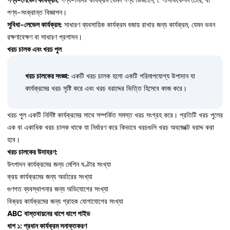
পণ্য-লেভেল কার্যক্রম:
পণ্য-নির্দিষ্ট কার্যক্রম যেমন পণ্য ডিজাইন, স্পেসিফিকেশন তৈরি, বা
পণ্য-সংক্রান্ত বিজ্ঞাপন।
সুবিধা-লেভেল কার্যক্রম:
সাধারণ ব্যবসায়িক কার্যক্রম বজায় রাখার জন্য কার্যক্রম, যেমন ভবন
রক্ষণাবেক্ষণ বা সাধারণ প্রশাসন।
খরচ চালক এবং খরচ পুল
খরচ চালকের সংজ্ঞা:
একটি খরচ চালক হলো একটি পরিমাপযোগ্য উপাদান যা
কার্যক্রমের খরচ সৃষ্টি করে এবং খরচ বরাদ্দের ভিত্তি হিসেবে কাজ করে।
খরচ পুল একটি নির্দিষ্ট কার্যক্রমের সাথে সম্পর্কিত সমস্ত খরচ সংগ্রহ করে। প্রতিটি খরচ পুলের
এক বা একাধিক খরচ চালক থাকে যা নির্ধারণ করে কিভাবে খরচগুলি খরচ অবজেক্টে বরাদ্দ করা
হবে।
খরচ চালকের উদাহরণ:
উৎপাদন কার্যক্রমের জন্য মেশিন ঘণ্টার সংখ্যা
ক্রয় কার্যক্রমের জন্য অর্ডারের সংখ্যা
গুণগত ব্যবস্থাপনার জন্য অভিযোগের সংখ্যা
বিক্রয় কার্যক্রমের জন্য গ্রাহক যোগাযোগের সংখ্যা
ABC বাস্তবায়নের ধাপে ধাপে গাইড
ধাপ ১: প্রধান কার্যক্রম সনাক্তকরণ