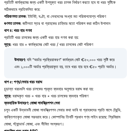
প্রতিটি কার্যক্রমের জন্য একটি উপযুক্ত খরচ চালক নির্ধারণ করতে হবে যা খরচ সৃষ্টিকে
সঠিকভাবে প্রতিফলিত করে:
পরিমাণগত চালক:
ইউনিট, ঘণ্টা, বা লেনদেনের সংখ্যা মত পরিমাপযোগ্য পরিমাণ
গুণগত চালক:
জটিলতা স্তর বা গ্রাহকের চাহিদার মতো পরিমাপ করা কঠিন উপাদান
ধাপ ৪: খরচ হার গণনা
প্রতিটি খরচ চালকের জন্য একটি খরচ হার গণনা করা হয়:
সূত্র:
খরচ হার = কার্যক্রমের মোট খরচ / খরচ চালকের মোট পরিমাণ
উদাহরণ:
যদি “অর্ডার প্রক্রিয়াকরণ” কার্যক্রম মোট €৫০,০০০ খরচ সৃষ্টি করে
এবং ১,০০০টি অর্ডার প্রক্রিয়াকৃত হয়, তবে খরচ হার হবে €৫০ প্রতি অর্ডার।
ধাপ ৫: পণ্য/সেবায় খরচ বরাদ্দ
চূড়ান্ত খরচগুলি খরচ চালকের প্রকৃত ব্যবহার অনুসারে বরাদ্দ করা হয়:
সূত্র:
বরাদ্দকৃত খরচ = খরচ হার × খরচ চালকের ব্যবহার পরিমাণ
ব্যবহারিক উদাহরণ: মোজা সাবস্ক্রিপশন সেবা
চলুন একটি উদ্ভাবনী মোজা সাবস্ক্রিপশন সেবার কথা ভাবি যা গ্রাহকদের প্রতি মাসে ট্রেন্ডি,
ব্যক্তিগতকৃত মোজা সরবরাহ করে। কোম্পানির তিনটি প্রধান পণ্য লাইন রয়েছে: প্রিমিয়াম
মোজা, স্ট্যান্ডার্ড মোজা, এবং সীমিত সংস্করণ।
প্রচলিত খরচ বনাম ABC