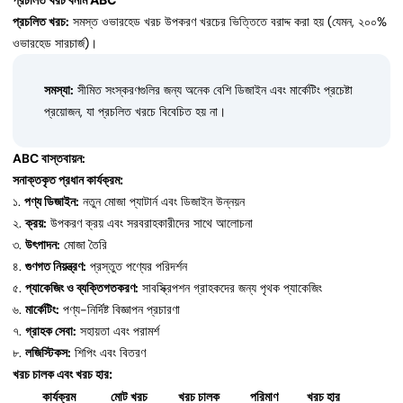
প্রচলিত খরচ:
সমস্ত ওভারহেড খরচ উপকরণ খরচের ভিত্তিতে বরাদ্দ করা হয় (যেমন, ২০০%
ওভারহেড সারচার্জ)।
সমস্যা:
সীমিত সংস্করণগুলির জন্য অনেক বেশি ডিজাইন এবং মার্কেটিং প্রচেষ্টা
প্রয়োজন, যা প্রচলিত খরচে বিবেচিত হয় না।
ABC বাস্তবায়ন:
সনাক্তকৃত প্রধান কার্যক্রম:
১.
পণ্য ডিজাইন:
নতুন মোজা প্যাটার্ন এবং ডিজাইন উন্নয়ন
২.
ক্রয়:
উপকরণ ক্রয় এবং সরবরাহকারীদের সাথে আলোচনা
৩.
উৎপাদন:
মোজা তৈরি
৪.
গুণগত নিয়ন্ত্রণ:
প্রস্তুত পণ্যের পরিদর্শন
৫.
প্যাকেজিং ও ব্যক্তিগতকরণ:
সাবস্ক্রিপশন গ্রাহকদের জন্য পৃথক প্যাকেজিং
৬.
মার্কেটিং:
পণ্য-নির্দিষ্ট বিজ্ঞাপন প্রচারণা
৭.
গ্রাহক সেবা:
সহায়তা এবং পরামর্শ
৮.
লজিস্টিকস:
শিপিং এবং বিতরণ
খরচ চালক এবং খরচ হার:
কার্যক্রম
মোট খরচ
খরচ চালক
পরিমাণ
খরচ হার