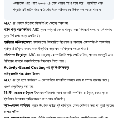
ওভারহেড খরচ প্রায় ৬০-৮০% মোট খরচের অংশ গঠন করে। প্রচলিত খরচ
পদ্ধতি এই জটিল খরচ কাঠামোগুলিকে যথাযথভাবে উপস্থাপন করতে পারে না।
ABC এর গুরুত্ব বিশেষত নিম্নলিখিত ক্ষেত্রে স্পষ্ট হয়:
সঠিক পণ্য খরচ নির্ধারণ:
ABC পৃথক পণ্য বা সেবার প্রকৃত খরচ নির্ধারণে সক্ষম, যা কৌশলগত
মূল্য নির্ধারণের জন্য অপরিহার্য।
প্রক্রিয়া অপ্টিমাইজেশন:
কার্যক্রমের বিস্তারিত বিশ্লেষণের মাধ্যমে, কোম্পানিগুলি অকার্যকর
প্রক্রিয়া চিহ্নিত করতে এবং উন্নতির সম্ভাবনা আবিষ্কার করতে পারে।
কৌশলগত সিদ্ধান্ত:
ABC এর মাধ্যমে, কোম্পানিগুলি পণ্য পোর্টফোলিও, গ্রাহক সেগমেন্ট এবং
বিনিয়োগ সম্পর্কে তথ্যভিত্তিক সিদ্ধান্ত নিতে পারে।
Activity-Based Costing এর মূল উপাদানসমূহ
কার্যক্রমগুলি খরচ চালক হিসেবে
ABC এর মূল হলো কার্যক্রম – কোম্পানিতে সম্পাদিত সমস্ত কাজ যা সম্পদ ব্যবহার করে।
এগুলি শ্রেণীবদ্ধ করা হয়:
ইউনিট-লেভেল কার্যক্রম:
উৎপাদন পরিমাণের সাথে সরাসরি সম্পর্কিত কার্যক্রম, যেমন পৃথক
ইউনিটের উপকরণ প্রক্রিয়াকরণ বা গুণগত পরিদর্শন।
ব্যাচ-লেভেল কার্যক্রম:
প্রতি উৎপাদন ব্যাচে সৃষ্ট কার্যক্রম, যেমন সেটআপ সময় বা পুরো ব্যাচের
গুণগত পরীক্ষা।