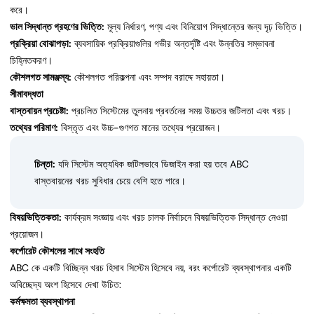
করে।
ভাল সিদ্ধান্ত গ্রহণের ভিত্তি:
মূল্য নির্ধারণ, পণ্য এবং বিনিয়োগ সিদ্ধান্তের জন্য দৃঢ় ভিত্তি।
প্রক্রিয়া বোঝাপড়া:
ব্যবসায়িক প্রক্রিয়াগুলির গভীর অন্তর্দৃষ্টি এবং উন্নতির সম্ভাবনা
চিহ্নিতকরণ।
কৌশলগত সামঞ্জস্য:
কৌশলগত পরিকল্পনা এবং সম্পদ বরাদ্দে সহায়তা।
সীমাবদ্ধতা
বাস্তবায়ন প্রচেষ্টা:
প্রচলিত সিস্টেমের তুলনায় প্রবর্তনের সময় উচ্চতর জটিলতা এবং খরচ।
তথ্যের পরিমাণ:
বিস্তৃত এবং উচ্চ-গুণগত মানের তথ্যের প্রয়োজন।
চিন্তা:
যদি সিস্টেম অত্যধিক জটিলভাবে ডিজাইন করা হয় তবে ABC
বাস্তবায়নের খরচ সুবিধার চেয়ে বেশি হতে পারে।
বিষয়ভিত্তিকতা:
কার্যক্রম সংজ্ঞায় এবং খরচ চালক নির্বাচনে বিষয়ভিত্তিক সিদ্ধান্ত নেওয়া
প্রয়োজন।
কর্পোরেট কৌশলের সাথে সংহতি
ABC কে একটি বিচ্ছিন্ন খরচ হিসাব সিস্টেম হিসেবে নয়, বরং কর্পোরেট ব্যবস্থাপনার একটি
অবিচ্ছেদ্য অংশ হিসেবে দেখা উচিত:
কর্মক্ষমতা ব্যবস্থাপনা