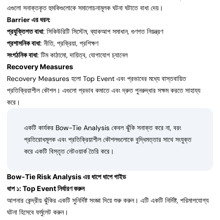
এগুলো সনাক্তকৃত হুমকিগুলোকে সমালোচনামূলক ঘটনা ঘটাতে বাধা দেয়।
Barrier এর ধরন:
প্রযুক্তিগত বাধা
: সিকিউরিটি সিস্টেম, ব্যাকআপ সমাধান, গুণগত নিয়ন্ত্রণ
প্রশাসনিক বাধা
: নীতি, প্রক্রিয়া, প্রশিক্ষণ
সংগঠনিক বাধা
: টিম কাঠামো, দায়িত্ব, যোগাযোগ চ্যানেল
Recovery Measures
Recovery Measures হলো Top Event এবং প্রভাবের মধ্যে বাস্তবায়িত
প্রতিক্রিয়াশীল কৌশল। এগুলো প্রভাব কমাতে এবং দ্রুত পুনরুদ্ধার সক্ষম করতে সাহায্য
করে।
একটি কার্যকর Bow-Tie Analysis কেবল ঝুঁকি সনাক্ত করে না, বরং
প্রতিরোধমূলক এবং প্রতিক্রিয়াশীল কৌশলগুলোকে বুদ্ধিমত্তার সাথে সংযুক্ত
করে একটি বিস্তৃত নেটওয়ার্ক তৈরি করে।
Bow-Tie Risk Analysis এর ধাপে ধাপে গাইড
ধাপ ১: Top Event নির্ধারণ করুন
আপনার কেন্দ্রীয় ঝুঁকির একটি সুনির্দিষ্ট সংজ্ঞা দিয়ে শুরু করুন। এটি একটি নির্দিষ্ট, পরিমাপযোগ্য
ঘটনা হিসেবে ফর্মুলেট করুন।