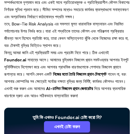
সম্পর্কগুলোকে দৃশ্যমান করে এবং একই সাথে প্রতিরোধমূলক ও প্রতিক্রিয়াশীল কৌশল বিকাশের
নির্ণায়ক সুবিধা প্রদান করে। সীমিত সম্পদের মধ্যেও সবচেয়ে কার্যকর ব্যবস্থাগুলো সনাক্তকরণ
এবং অগ্রাধিকার নির্ধারণে কাঠামোবদ্ধ পদ্ধতি সক্ষম।
তবে, Bow-Tie Risk Analysis এর সফলতা মূলত ধারাবাহিক বাস্তবায়ন এবং নিয়মিত
পর্যালোচনার উপর নির্ভর করে। যারা এই পদ্ধতিকে তাদের কৌশল এবং পরিকল্পনা প্রক্রিয়ার
জীবন্ত অংশ হিসেবে প্রতিষ্ঠা করে, তারা কেবল অস্তিত্বগত ঝুঁকি থেকে নিজেদের রক্ষা করে না,
বরং টেকসই বৃদ্ধির ভিত্তিও স্থাপন করে।
কিন্তু আমরা জানি এই প্রক্রিয়াটি সময় এবং প্রচেষ্টা নিতে পারে। ঠিক এখানেই
Foundor.ai
সাহায্যে আসে। আমাদের বুদ্ধিমান বিজনেস প্ল্যান সফটওয়্যার আপনার ইনপুট
সুনির্দিষ্টভাবে বিশ্লেষণ করে এবং আপনার প্রাথমিক ধারণাগুলোকে পেশাদার বিজনেস প্ল্যানে
রূপান্তর করে। আপনি কেবল একটি
নিজের মতো তৈরি বিজনেস প্ল্যান টেমপ্লেট
পাবেন না, বরং
আপনার কোম্পানির সব ক্ষেত্রেই সর্বোচ্চ দক্ষতা বৃদ্ধির জন্য নির্দিষ্ট, কার্যকর কৌশলও পাবেন।
এখনই শুরু করুন এবং আমাদের
AI-চালিত বিজনেস প্ল্যান জেনারেটর
দিয়ে আপনার ব্যবসায়িক
ধারণাকে দ্রুত এবং আরও সঠিকভাবে বাস্তবায়িত করুন!
তুমি কি এখনও Foundor.ai চেষ্টা করো নি?
এখনই চেষ্টা করুন