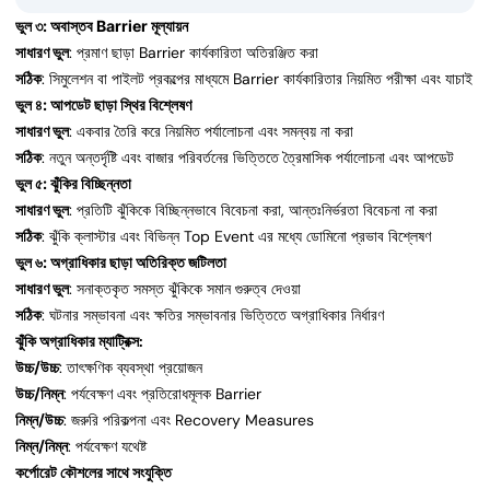
ভুল ৩: অবাস্তব Barrier মূল্যায়ন
সাধারণ ভুল
: প্রমাণ ছাড়া Barrier কার্যকারিতা অতিরঞ্জিত করা
সঠিক
: সিমুলেশন বা পাইলট প্রকল্পের মাধ্যমে Barrier কার্যকারিতার নিয়মিত পরীক্ষা এবং যাচাই
ভুল ৪: আপডেট ছাড়া স্থির বিশ্লেষণ
সাধারণ ভুল
: একবার তৈরি করে নিয়মিত পর্যালোচনা এবং সমন্বয় না করা
সঠিক
: নতুন অন্তর্দৃষ্টি এবং বাজার পরিবর্তনের ভিত্তিতে ত্রৈমাসিক পর্যালোচনা এবং আপডেট
ভুল ৫: ঝুঁকির বিচ্ছিন্নতা
সাধারণ ভুল
: প্রতিটি ঝুঁকিকে বিচ্ছিন্নভাবে বিবেচনা করা, আন্তঃনির্ভরতা বিবেচনা না করা
সঠিক
: ঝুঁকি ক্লাস্টার এবং বিভিন্ন Top Event এর মধ্যে ডোমিনো প্রভাব বিশ্লেষণ
ভুল ৬: অগ্রাধিকার ছাড়া অতিরিক্ত জটিলতা
সাধারণ ভুল
: সনাক্তকৃত সমস্ত ঝুঁকিকে সমান গুরুত্ব দেওয়া
সঠিক
: ঘটনার সম্ভাবনা এবং ক্ষতির সম্ভাবনার ভিত্তিতে অগ্রাধিকার নির্ধারণ
ঝুঁকি অগ্রাধিকার ম্যাট্রিক্স:
উচ্চ/উচ্চ
: তাৎক্ষণিক ব্যবস্থা প্রয়োজন
উচ্চ/নিম্ন
: পর্যবেক্ষণ এবং প্রতিরোধমূলক Barrier
নিম্ন/উচ্চ
: জরুরি পরিকল্পনা এবং Recovery Measures
নিম্ন/নিম্ন
: পর্যবেক্ষণ যথেষ্ট
কর্পোরেট কৌশলের সাথে সংযুক্তি