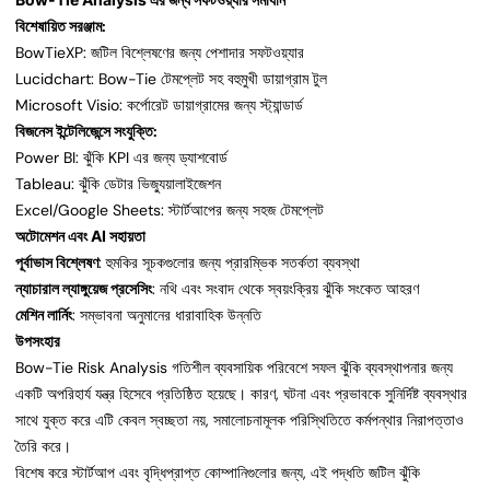
বিশেষায়িত সরঞ্জাম:
BowTieXP: জটিল বিশ্লেষণের জন্য পেশাদার সফটওয়্যার
Lucidchart: Bow-Tie টেমপ্লেট সহ বহুমুখী ডায়াগ্রাম টুল
Microsoft Visio: কর্পোরেট ডায়াগ্রামের জন্য স্ট্যান্ডার্ড
বিজনেস ইন্টেলিজেন্সে সংযুক্তি:
Power BI: ঝুঁকি KPI এর জন্য ড্যাশবোর্ড
Tableau: ঝুঁকি ডেটার ভিজ্যুয়ালাইজেশন
Excel/Google Sheets: স্টার্টআপের জন্য সহজ টেমপ্লেট
অটোমেশন এবং AI সহায়তা
পূর্বাভাস বিশ্লেষণ
: হুমকির সূচকগুলোর জন্য প্রারম্ভিক সতর্কতা ব্যবস্থা
ন্যাচারাল ল্যাঙ্গুয়েজ প্রসেসিং
: নথি এবং সংবাদ থেকে স্বয়ংক্রিয় ঝুঁকি সংকেত আহরণ
মেশিন লার্নিং
: সম্ভাবনা অনুমানের ধারাবাহিক উন্নতি
উপসংহার
Bow-Tie Risk Analysis গতিশীল ব্যবসায়িক পরিবেশে সফল ঝুঁকি ব্যবস্থাপনার জন্য
একটি অপরিহার্য যন্ত্র হিসেবে প্রতিষ্ঠিত হয়েছে। কারণ, ঘটনা এবং প্রভাবকে সুনির্দিষ্ট ব্যবস্থার
সাথে যুক্ত করে এটি কেবল স্বচ্ছতা নয়, সমালোচনামূলক পরিস্থিতিতে কর্মপন্থার নিরাপত্তাও
তৈরি করে।
বিশেষ করে স্টার্টআপ এবং বৃদ্ধিপ্রাপ্ত কোম্পানিগুলোর জন্য, এই পদ্ধতি জটিল ঝুঁকি