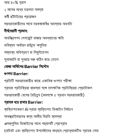
আয় ৪০% হ্রাস
২ মাসের মধ্যে তরলতা সমস্যা
কর্মী ছাঁটাইয়ের প্রয়োজন
সরবরাহকারীদের সাথে দরকষাকষির অবস্থার অবনতি
দীর্ঘমেয়াদী প্রভাব:
সাবস্ক্রিপশন সেগমেন্টে বাজার অবস্থানের ক্ষতি
ভবিষ্যত অর্থায়ন রাউন্ডে অসুবিধা
সম্ভাব্য অধিগ্রহণ বা লিকুইডেশন
সুনামহানি যা পুনরায় শুরু কঠিন করে তোলে
মোজা সার্ভিসের Barrier সিস্টেম
গুণগত Barrier:
প্রতিটি সরবরাহকারীর কাছে একাধিক গুণগত পরীক্ষা
গ্রাহক প্রতিক্রিয়া ব্যবস্থা সঙ্গে তাৎক্ষণিক প্রতিক্রিয়া প্রোটোকল
সরবরাহকারী বেসের বৈচিত্র্য (কমপক্ষে ৫ প্রধান সরবরাহকারী)
গ্রাহক ধরে রাখার Barrier:
ব্যক্তিগতকরণ AI দ্বারা ব্যক্তিগত ডিজাইন নির্বাচন
সাবস্ক্রাইবারদের জন্য নমনীয় বিরতি ব্যবস্থা
এক্সক্লুসিভ ডিজাইনের সাথে লয়্যালটি প্রোগ্রাম
চ্যাটবট এবং ব্যক্তিগত উপদেষ্টাদের মাধ্যমে প্রোঅ্যাকটিভ গ্রাহক সেবা