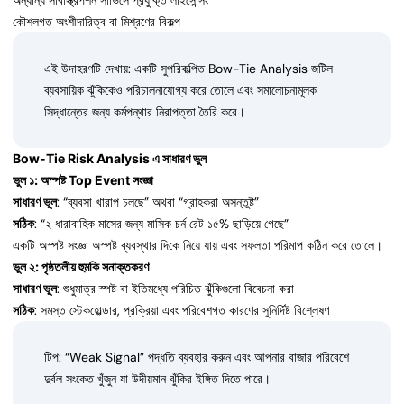
অন্যান্য সাবস্ক্রিপশন সার্ভিসে প্রযুক্তি লাইসেন্সিং
কৌশলগত অংশীদারিত্ব বা মিশ্রণের বিকল্প
এই উদাহরণটি দেখায়: একটি সুপরিকল্পিত Bow-Tie Analysis জটিল
ব্যবসায়িক ঝুঁকিকেও পরিচালনাযোগ্য করে তোলে এবং সমালোচনামূলক
সিদ্ধান্তের জন্য কর্মপন্থার নিরাপত্তা তৈরি করে।
Bow-Tie Risk Analysis এ সাধারণ ভুল
ভুল ১: অস্পষ্ট Top Event সংজ্ঞা
সাধারণ ভুল
: “ব্যবসা খারাপ চলছে” অথবা “গ্রাহকরা অসন্তুষ্ট”
সঠিক
: “২ ধারাবাহিক মাসের জন্য মাসিক চর্ন রেট ১৫% ছাড়িয়ে গেছে”
একটি অস্পষ্ট সংজ্ঞা অস্পষ্ট ব্যবস্থার দিকে নিয়ে যায় এবং সফলতা পরিমাপ কঠিন করে তোলে।
ভুল ২: পৃষ্ঠতলীয় হুমকি সনাক্তকরণ
সাধারণ ভুল
: শুধুমাত্র স্পষ্ট বা ইতিমধ্যে পরিচিত ঝুঁকিগুলো বিবেচনা করা
সঠিক
: সমস্ত স্টেকহোল্ডার, প্রক্রিয়া এবং পরিবেশগত কারণের সুনির্দিষ্ট বিশ্লেষণ
টিপ: “Weak Signal” পদ্ধতি ব্যবহার করুন এবং আপনার বাজার পরিবেশে
দুর্বল সংকেত খুঁজুন যা উদীয়মান ঝুঁকির ইঙ্গিত দিতে পারে।