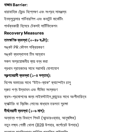
বাজার Barrier:
ধারাবাহিক ট্রেন্ড বিশ্লেষণ এবং সংগ্রহ সামঞ্জস্য
ইনফ্লুয়েন্সার পার্টনারশিপ এবং কনটেন্ট মার্কেটিং
পার্থক্যকারী হিসেবে টেকসই সার্টিফিকেশন
Recovery Measures
তাৎক্ষণিক ব্যবস্থা (০-৪৮ ঘণ্টা):
সঙ্কট PR কৌশল সক্রিয়করণ
সঙ্কট ব্যবস্থাপনা টিম আহ্বান
সকল অপ্রয়োজনীয় ব্যয় বন্ধ করা
প্রধান গ্রাহকদের সাথে সরাসরি যোগাযোগ
স্বল্পমেয়াদী ব্যবস্থা (১-৪ সপ্তাহ):
বিশেষ অফারের সাথে “উইন-ব্যাক” ক্যাম্পেইন চালু
দ্রুত পণ্য উদ্ভাবন এবং সীমিত সংস্করণ
ক্রস-প্রমোশনের জন্য লাইফস্টাইল ব্র্যান্ডের সাথে অংশীদারিত্ব
ফ্যাক্টরিং বা ব্রিজিং লোনের মাধ্যমে তরলতা সুরক্ষা
দীর্ঘমেয়াদী ব্যবস্থা (১-৬ মাস):
অন্যান্য পণ্য বিভাগে পিভট (আন্ডারওয়্যার, আনুষঙ্গিক)
নতুন লক্ষ্য গোষ্ঠী খোলা (B2B উপহার, কর্পোরেট উপহার)