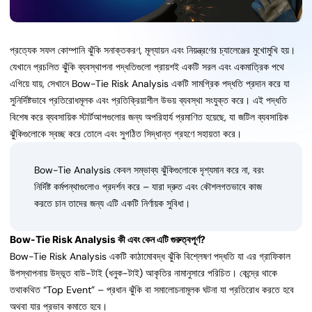
প্রত্যেক সফল কোম্পানি ঝুঁকি সনাক্তকরণ, মূল্যায়ন এবং নিয়ন্ত্রণের চ্যালেঞ্জের মুখোমুখি হয়।
যেখানে প্রচলিত ঝুঁকি ব্যবস্থাপনা পদ্ধতিগুলো প্রায়শই একটি সরল এবং একমাত্রিক পথে
এগিয়ে যায়, সেখানে Bow-Tie Risk Analysis একটি সামগ্রিক পদ্ধতি প্রদান করে যা
সুনির্দিষ্টভাবে প্রতিরোধমূলক এবং প্রতিক্রিয়াশীল উভয় ব্যবস্থা সংযুক্ত করে। এই পদ্ধতি
বিশেষ করে ব্যবসায়িক স্টার্টআপগুলোর জন্য অপরিহার্য প্রমাণিত হয়েছে, যা জটিল ব্যবসায়িক
ঝুঁকিগুলোকে স্বচ্ছ করে তোলে এবং সুগঠিত সিদ্ধান্ত গ্রহণে সহায়তা করে।
Bow-Tie Analysis কেবল সম্ভাব্য ঝুঁকিগুলোকে দৃশ্যমান করে না, বরং
নির্দিষ্ট কর্মপন্থাগুলোও প্রদর্শন করে – যারা দ্রুত এবং কৌশলগতভাবে কাজ
করতে চান তাদের জন্য এটি একটি নির্ণায়ক সুবিধা।
Bow-Tie Risk Analysis কী এবং কেন এটি গুরুত্বপূর্ণ?
Bow-Tie Risk Analysis একটি কাঠামোবদ্ধ ঝুঁকি বিশ্লেষণ পদ্ধতি যা এর গ্রাফিকাল
উপস্থাপনায় উদ্ভূত বাউ-টাই (ধনুক-টাই) আকৃতির নামানুসারে পরিচিত। কেন্দ্রে থাকে
তথাকথিত “Top Event” – প্রধান ঝুঁকি বা সমালোচনামূলক ঘটনা যা প্রতিরোধ করতে হবে
অথবা যার প্রভাব কমাতে হবে।