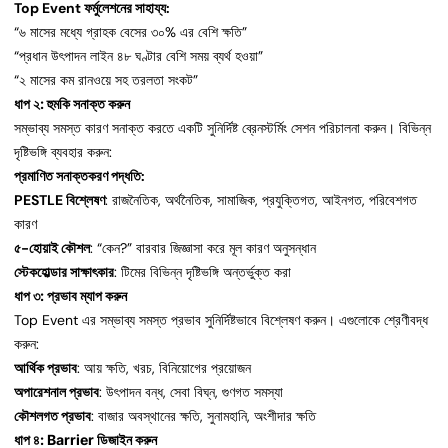
Top Event ফর্মুলেশনের সাহায্য:
“৬ মাসের মধ্যে গ্রাহক বেসের ৩০% এর বেশি ক্ষতি”
“প্রধান উৎপাদন লাইন ৪৮ ঘণ্টার বেশি সময় ব্যর্থ হওয়া”
“২ মাসের কম রানওয়ে সহ তরলতা সংকট”
ধাপ ২: হুমকি সনাক্ত করুন
সম্ভাব্য সমস্ত কারণ সনাক্ত করতে একটি সুনির্দিষ্ট ব্রেনস্টর্মিং সেশন পরিচালনা করুন। বিভিন্ন
দৃষ্টিভঙ্গি ব্যবহার করুন:
প্রমাণিত সনাক্তকরণ পদ্ধতি:
PESTLE বিশ্লেষণ
: রাজনৈতিক, অর্থনৈতিক, সামাজিক, প্রযুক্তিগত, আইনগত, পরিবেশগত
কারণ
৫-হোয়াই কৌশল
: “কেন?” বারবার জিজ্ঞাসা করে মূল কারণ অনুসন্ধান
স্টেকহোল্ডার সাক্ষাৎকার
: টিমের বিভিন্ন দৃষ্টিভঙ্গি অন্তর্ভুক্ত করা
ধাপ ৩: প্রভাব ম্যাপ করুন
Top Event এর সম্ভাব্য সমস্ত প্রভাব সুনির্দিষ্টভাবে বিশ্লেষণ করুন। এগুলোকে শ্রেণীবদ্ধ
করুন:
আর্থিক প্রভাব
: আয় ক্ষতি, খরচ, বিনিয়োগের প্রয়োজন
অপারেশনাল প্রভাব
: উৎপাদন বন্ধ, সেবা বিঘ্ন, গুণগত সমস্যা
কৌশলগত প্রভাব
: বাজার অবস্থানের ক্ষতি, সুনামহানি, অংশীদার ক্ষতি
ধাপ ৪: Barrier ডিজাইন করুন