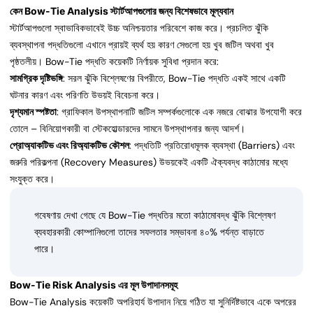
কেন Bow-Tie Analysis স্টার্টআপগুলোর জন্য বিশেষভাবে মূল্যবান
স্টার্টআপগুলো স্বাভাবিকভাবেই উচ্চ অনিশ্চয়তার পরিবেশে কাজ করে। প্রচলিত ঝুঁকি
ব্যবস্থাপনা পদ্ধতিগুলো এখানে প্রায়ই ব্যর্থ হয় কারণ সেগুলো হয় খুব জটিল অথবা খুব
পৃষ্ঠতলীয়। Bow-Tie পদ্ধতি কয়েকটি নির্ণায়ক সুবিধা প্রদান করে:
সামগ্রিক দৃষ্টিভঙ্গি
: সরল ঝুঁকি বিশ্লেষণের বিপরীতে, Bow-Tie পদ্ধতি একই সাথে একটি
ঘটনার কারণ এবং পরিণতি উভয়ই বিবেচনা করে।
দৃশ্যমান স্পষ্টতা
: গ্রাফিকাল উপস্থাপনাটি জটিল সম্পর্কগুলোকে এক নজরে বোঝার উপযোগী করে
তোলে – বিনিয়োগকারী বা স্টেকহোল্ডারদের সামনে উপস্থাপনার জন্য আদর্শ।
প্রোঅ্যাকটিভ এবং রিঅ্যাকটিভ কৌশল
: পদ্ধতিটি প্রতিরোধমূলক ব্যবস্থা (Barriers) এবং
জরুরি পরিকল্পনা (Recovery Measures) উভয়কেই একটি ঐক্যবদ্ধ কাঠামোর মধ্যে
সংযুক্ত করে।
গবেষণায় দেখা গেছে যে Bow-Tie পদ্ধতির মতো কাঠামোবদ্ধ ঝুঁকি বিশ্লেষণ
ব্যবহারকারী কোম্পানিগুলো তাদের সফলতার সম্ভাবনা ৪০% পর্যন্ত বাড়াতে
পারে।
Bow-Tie Risk Analysis এর মূল উপাদানসমূহ
Bow-Tie Analysis কয়েকটি অপরিহার্য উপাদান নিয়ে গঠিত যা সুনির্দিষ্টভাবে একে অপরের