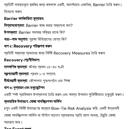
প্রতিটি সনাক্তকৃত হুমকির জন্য কমপক্ষে একটি, আদর্শভাবে একাধিক, Barrier তৈরি করুন।
বিবেচনা করুন:
Barrier কার্যকারিতা মূল্যায়ন:
বিশ্বাসযোগ্যতা
: Barrier কাজ করার সম্ভাবনা কত?
উপলব্ধতা
: Barrier সবসময় সক্রিয় থাকে কি?
খরচ-লাভ অনুপাত
: সুরক্ষা বিনিয়োগের যোগ্য কি?
ধাপ ৫: Recovery পরিকল্পনা করুন
প্রতিটি সম্ভাব্য প্রভাবের জন্য নির্দিষ্ট Recovery Measures তৈরি করুন:
Recovery শ্রেণীবিভাগ:
তাৎক্ষণিক ব্যবস্থা
: ঘটনার প্রথম ২৪-৪৮ ঘণ্টা
স্বল্পমেয়াদী ব্যবস্থা
: প্রথম ১-৪ সপ্তাহ
দীর্ঘমেয়াদী ব্যবস্থা
: কৌশলগত পুনঃসংগঠন এবং শিক্ষা
ধাপ ৬: দৃশ্যায়ন এবং ডকুমেন্টেশন
একটি স্পষ্ট গ্রাফিকাল উপস্থাপনা তৈরি করুন এবং সমস্ত উপাদান সুনির্দিষ্টভাবে ডকুমেন্ট করুন।
ব্যবহারিক উদাহরণ: মোজা সাবস্ক্রিপশন সার্ভিস
চলুন একটি নির্দিষ্ট উদাহরণের মাধ্যমে Bow-Tie Risk Analysis করি: একটি উদ্ভাবনী
মোজা সাবস্ক্রিপশন সার্ভিস যা স্টাইল সচেতন গ্রাহকদের প্রতি মাসে অনন্য, ট্রেন্ডি মোজা
সরবরাহ করে।
Top Event সংজ্ঞা