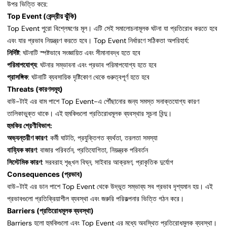
উপর ভিত্তি করে:
Top Event (কেন্দ্রীয় ঝুঁকি)
Top Event পুরো বিশ্লেষণের মূল। এটি সেই সমালোচনামূলক ঘটনা যা প্রতিরোধ করতে হবে
এবং যার প্রভাব নিয়ন্ত্রণ করতে হবে। Top Event নির্ধারণে সঠিকতা অপরিহার্য:
নির্দিষ্ট
: ঘটনাটি স্পষ্টভাবে সংজ্ঞায়িত এবং সীমানাবদ্ধ হতে হবে
পরিমাপযোগ্য
: ঘটনার সম্ভাবনা এবং প্রভাব পরিমাপযোগ্য হতে হবে
প্রাসঙ্গিক
: ঘটনাটি ব্যবসায়িক দৃষ্টিকোণ থেকে গুরুত্বপূর্ণ হতে হবে
Threats (কারণসমূহ)
বাউ-টাই এর বাম পাশে Top Event-এ পৌঁছানোর জন্য সমস্ত সনাক্তযোগ্য কারণ
তালিকাভুক্ত থাকে। এই হুমকিগুলো প্রতিরোধমূলক ব্যবস্থার সূচনা বিন্দু।
হুমকির শ্রেণীবিভাগ:
অভ্যন্তরীণ কারণ
: কর্মী ঘাটতি, প্রযুক্তিগত ব্যর্থতা, তরলতা সমস্যা
বাহ্যিক কারণ
: বাজার পরিবর্তন, প্রতিযোগিতা, নিয়ন্ত্রক পরিবর্তন
সিস্টেমিক কারণ
: সরবরাহ শৃঙ্খল বিঘ্ন, সাইবার আক্রমণ, প্রাকৃতিক দুর্যোগ
Consequences (প্রভাব)
বাউ-টাই এর ডান পাশে Top Event থেকে উদ্ভূত সম্ভাব্য সব প্রভাব দৃশ্যমান হয়। এই
প্রভাবগুলো প্রতিক্রিয়াশীল ব্যবস্থা এবং জরুরি পরিকল্পনার ভিত্তি গঠন করে।
Barriers (প্রতিরোধমূলক ব্যবস্থা)
Barriers হলো হুমকিগুলো এবং Top Event এর মধ্যে অবস্থিত প্রতিরোধমূলক ব্যবস্থা।