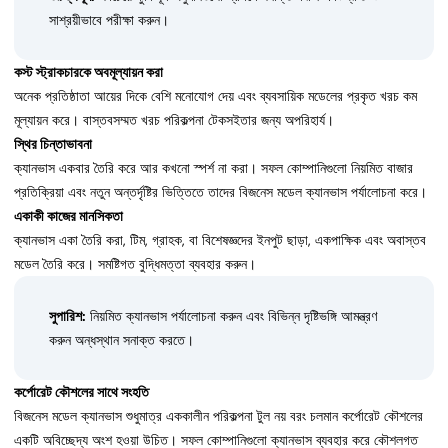
সাশ্রয়ীভাবে পরীক্ষা করুন।
কস্ট স্ট্রাকচারকে অবমূল্যায়ন করা
অনেক প্রতিষ্ঠাতা আয়ের দিকে বেশি মনোযোগ দেয় এবং ব্যবসায়িক মডেলের প্রকৃত খরচ কম
মূল্যায়ন করে। বাস্তবসম্মত খরচ পরিকল্পনা টেকসইতার জন্য অপরিহার্য।
স্থির চিন্তাভাবনা
ক্যানভাস একবার তৈরি করে আর কখনো স্পর্শ না করা। সফল কোম্পানিগুলো নিয়মিত বাজার
প্রতিক্রিয়া এবং নতুন অন্তর্দৃষ্টির ভিত্তিতে তাদের বিজনেস মডেল ক্যানভাস পর্যালোচনা করে।
একাকী কাজের মানসিকতা
ক্যানভাস একা তৈরি করা, টিম, গ্রাহক, বা বিশেষজ্ঞদের ইনপুট ছাড়া, একপাক্ষিক এবং অবাস্তব
মডেল তৈরি করে। সমষ্টিগত বুদ্ধিমত্তা ব্যবহার করুন।
সুপারিশ:
নিয়মিত ক্যানভাস পর্যালোচনা করুন এবং বিভিন্ন দৃষ্টিভঙ্গি আমন্ত্রণ
করুন অন্ধস্থান সনাক্ত করতে।
কর্পোরেট কৌশলের সাথে সংহতি
বিজনেস মডেল ক্যানভাস শুধুমাত্র এককালীন পরিকল্পনা টুল নয় বরং চলমান কর্পোরেট কৌশলের
একটি অবিচ্ছেদ্য অংশ হওয়া উচিত। সফল কোম্পানিগুলো ক্যানভাস ব্যবহার করে কৌশলগত