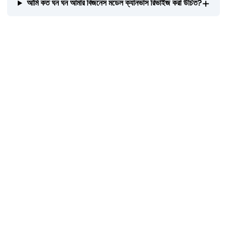
+
আমি কত ঘন ঘন আমার বিজনেস মডেল ক্যানভাস রিভাইজ করা উচিত?