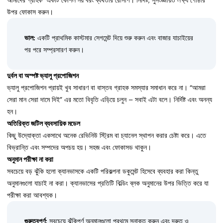
আমাদের গ্রাহক” একটি কৌশল নয় বরং ব্যর্থতার রেসিপি। নির্দিষ্ট, সুসংজ্ঞায়িত লক্ষ্য গোষ্ঠীর
উপর ফোকাস করুন।
ভাল:
একটি প্রাথমিক কাস্টমার সেগমেন্ট দিয়ে শুরু করুন এবং বাজার যাচাইয়ের
পর পরে সম্প্রসারণ করুন।
দুর্বল বা অস্পষ্ট ভ্যালু প্রপোজিশন
ভ্যালু প্রপোজিশন প্রায়ই খুব সাধারণ বা বাস্তব গ্রাহক সমস্যার সমাধান করে না। “আমরা
সেরা মান সেরা দামে দিই” এর মতো বিবৃতি এড়িয়ে চলুন – সবাই এটা বলে। নির্দিষ্ট এবং অনন্য
হন।
অতিরিক্ত জটিল ব্যবসায়িক মডেল
কিছু উদ্যোক্তা একসাথে অনেক রেভিনিউ স্ট্রিম বা চ্যানেল স্থাপন করার চেষ্টা করে। এতে
বিভ্রান্তি এবং সম্পদের অপচয় হয়। সহজ এবং ফোকাসড থাকুন।
অনুমান পরীক্ষা না করা
সবচেয়ে বড় ঝুঁকি হলো ক্যানভাসকে একটি পরিকল্পনা ডকুমেন্ট হিসেবে ব্যবহার করা কিন্তু
অনুমানগুলো যাচাই না করা। ক্যানভাসের প্রতিটি বিল্ডিং ব্লক অনুমানের উপর ভিত্তি করে যা
পরীক্ষা করা আবশ্যক।
গুরুত্বপূর্ণ:
সবচেয়ে ঝুঁকিপূর্ণ অনুমানগুলো প্রথমে সনাক্ত করুন এবং দ্রুত ও