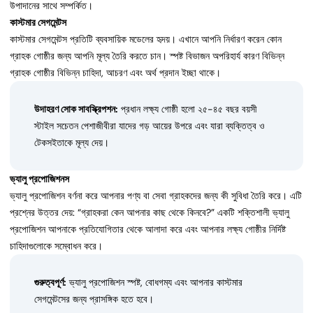
উপাদানের সাথে সম্পর্কিত।
কাস্টমার সেগমেন্টস
কাস্টমার সেগমেন্টস প্রতিটি ব্যবসায়িক মডেলের হৃদয়। এখানে আপনি নির্ধারণ করেন কোন
গ্রাহক গোষ্ঠীর জন্য আপনি মূল্য তৈরি করতে চান। স্পষ্ট বিভাজন অপরিহার্য কারণ বিভিন্ন
গ্রাহক গোষ্ঠীর বিভিন্ন চাহিদা, আচরণ এবং অর্থ প্রদান ইচ্ছা থাকে।
উদাহরণ সোক সাবস্ক্রিপশন:
প্রধান লক্ষ্য গোষ্ঠী হলো ২৫-৪৫ বছর বয়সী
স্টাইল সচেতন পেশাজীবীরা যাদের গড় আয়ের উপরে এবং যারা ব্যক্তিত্ব ও
টেকসইতাকে মূল্য দেয়।
ভ্যালু প্রপোজিশনস
ভ্যালু প্রপোজিশন বর্ণনা করে আপনার পণ্য বা সেবা গ্রাহকদের জন্য কী সুবিধা তৈরি করে। এটি
প্রশ্নের উত্তর দেয়: “গ্রাহকরা কেন আপনার কাছ থেকে কিনবে?” একটি শক্তিশালী ভ্যালু
প্রপোজিশন আপনাকে প্রতিযোগিতার থেকে আলাদা করে এবং আপনার লক্ষ্য গোষ্ঠীর নির্দিষ্ট
চাহিদাগুলোকে সম্বোধন করে।
গুরুত্বপূর্ণ:
ভ্যালু প্রপোজিশন স্পষ্ট, বোধগম্য এবং আপনার কাস্টমার
সেগমেন্টসের জন্য প্রাসঙ্গিক হতে হবে।