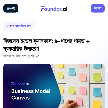
মেনু
লগ ইন
ব্লগ হোমে ফিরে যান
বিজনেস মডেল ক্যানভাস: ৯-ধাপের গাইড +
ব্যবহারিক উদাহরণ
সর্বশেষ আপডেট: 22 মে, 2024