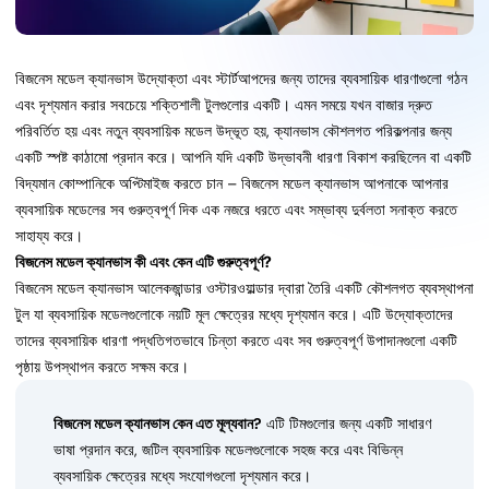
বিজনেস মডেল ক্যানভাস উদ্যোক্তা এবং স্টার্টআপদের জন্য তাদের ব্যবসায়িক ধারণাগুলো গঠন
এবং দৃশ্যমান করার সবচেয়ে শক্তিশালী টুলগুলোর একটি। এমন সময়ে যখন বাজার দ্রুত
পরিবর্তিত হয় এবং নতুন ব্যবসায়িক মডেল উদ্ভূত হয়, ক্যানভাস কৌশলগত পরিকল্পনার জন্য
একটি স্পষ্ট কাঠামো প্রদান করে। আপনি যদি একটি উদ্ভাবনী ধারণা বিকাশ করছিলেন বা একটি
বিদ্যমান কোম্পানিকে অপ্টিমাইজ করতে চান – বিজনেস মডেল ক্যানভাস আপনাকে আপনার
ব্যবসায়িক মডেলের সব গুরুত্বপূর্ণ দিক এক নজরে ধরতে এবং সম্ভাব্য দুর্বলতা সনাক্ত করতে
সাহায্য করে।
বিজনেস মডেল ক্যানভাস কী এবং কেন এটি গুরুত্বপূর্ণ?
বিজনেস মডেল ক্যানভাস আলেকজান্ডার ওস্টারওয়াল্ডার দ্বারা তৈরি একটি কৌশলগত ব্যবস্থাপনা
টুল যা ব্যবসায়িক মডেলগুলোকে নয়টি মূল ক্ষেত্রের মধ্যে দৃশ্যমান করে। এটি উদ্যোক্তাদের
তাদের ব্যবসায়িক ধারণা পদ্ধতিগতভাবে চিন্তা করতে এবং সব গুরুত্বপূর্ণ উপাদানগুলো একটি
পৃষ্ঠায় উপস্থাপন করতে সক্ষম করে।
বিজনেস মডেল ক্যানভাস কেন এত মূল্যবান?
এটি টিমগুলোর জন্য একটি সাধারণ
ভাষা প্রদান করে, জটিল ব্যবসায়িক মডেলগুলোকে সহজ করে এবং বিভিন্ন
ব্যবসায়িক ক্ষেত্রের মধ্যে সংযোগগুলো দৃশ্যমান করে।