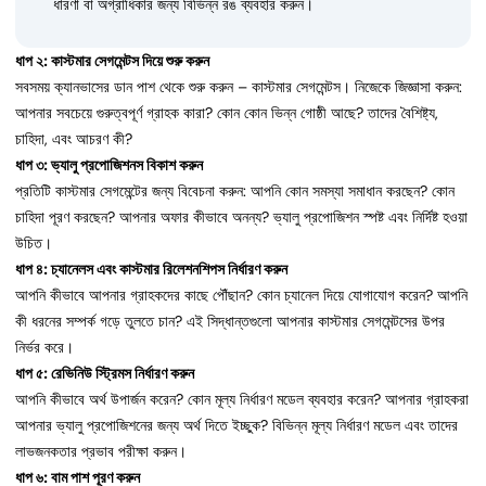
ধারণা বা অগ্রাধিকার জন্য বিভিন্ন রঙ ব্যবহার করুন।
ধাপ ২: কাস্টমার সেগমেন্টস দিয়ে শুরু করুন
সবসময় ক্যানভাসের ডান পাশ থেকে শুরু করুন – কাস্টমার সেগমেন্টস। নিজেকে জিজ্ঞাসা করুন:
আপনার সবচেয়ে গুরুত্বপূর্ণ গ্রাহক কারা? কোন কোন ভিন্ন গোষ্ঠী আছে? তাদের বৈশিষ্ট্য,
চাহিদা, এবং আচরণ কী?
ধাপ ৩: ভ্যালু প্রপোজিশনস বিকাশ করুন
প্রতিটি কাস্টমার সেগমেন্টের জন্য বিবেচনা করুন: আপনি কোন সমস্যা সমাধান করছেন? কোন
চাহিদা পূরণ করছেন? আপনার অফার কীভাবে অনন্য? ভ্যালু প্রপোজিশন স্পষ্ট এবং নির্দিষ্ট হওয়া
উচিত।
ধাপ ৪: চ্যানেলস এবং কাস্টমার রিলেশনশিপস নির্ধারণ করুন
আপনি কীভাবে আপনার গ্রাহকদের কাছে পৌঁছান? কোন চ্যানেল দিয়ে যোগাযোগ করেন? আপনি
কী ধরনের সম্পর্ক গড়ে তুলতে চান? এই সিদ্ধান্তগুলো আপনার কাস্টমার সেগমেন্টসের উপর
নির্ভর করে।
ধাপ ৫: রেভিনিউ স্ট্রিমস নির্ধারণ করুন
আপনি কীভাবে অর্থ উপার্জন করেন? কোন মূল্য নির্ধারণ মডেল ব্যবহার করেন? আপনার গ্রাহকরা
আপনার ভ্যালু প্রপোজিশনের জন্য অর্থ দিতে ইচ্ছুক? বিভিন্ন মূল্য নির্ধারণ মডেল এবং তাদের
লাভজনকতার প্রভাব পরীক্ষা করুন।
ধাপ ৬: বাম পাশ পূরণ করুন