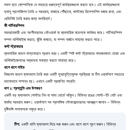
সফল হতে কোম্পানিকে যে সবচেয়ে গুরুত্বপূর্ণ কার্যক্রমগুলো করতে হবে। এই কার্যক্রমগুলো
ভ্যালু প্রপোজিশন তৈরি ও সরবরাহ, বাজারে পৌঁছানো, কাস্টমার রিলেশনশিপ বজায় রাখা, এবং
রেভিনিউ তৈরি করার জন্য অপরিহার্য।
কী পার্টনারশিপস
সরবরাহকারী এবং অংশীদারদের নেটওয়ার্ক যা ব্যবসায়িক মডেলকে কার্যকর করে। পার্টনারশিপস
সম্পদ অপ্টিমাইজ করতে, ঝুঁকি কমাতে, বা সম্পদ অর্জনে সাহায্য করতে পারে।
কস্ট স্ট্রাকচার
ব্যবসায়িক মডেল বাস্তবায়নে প্রধান খরচ। একটি স্পষ্ট কস্ট স্ট্রাকচার লাভজনকতা বোঝা এবং
অপ্টিমাইজেশনের সম্ভাবনা সনাক্ত করতে সাহায্য করে।
ধাপে ধাপে গাইড
বিজনেস মডেল ক্যানভাস তৈরি করা একটি পুনরাবৃত্তিমূলক প্রক্রিয়া যা টিম ওয়ার্কশপে সবচেয়ে
ভালোভাবে সম্পন্ন হয়। এখানে একটি প্রমাণিত পদ্ধতি:
ধাপ ১: প্রস্তুতি এবং উপকরণ
একটি বড় ক্যানভাস পোস্টার নিন বা সাদা বোর্ডে আঁকুন। বিভিন্ন রঙের পোস্ট-ইট নোট এবং
মার্কার সরবরাহ করুন। ওয়ার্কশপে সব প্রাসঙ্গিক স্টেকহোল্ডারদের আমন্ত্রণ জানান – বিভিন্ন
দৃষ্টিভঙ্গি ফলাফলকে সমৃদ্ধ করে।
টিপ:
একটি খালি ক্যানভাস দিয়ে শুরু করুন এবং ধাপে ধাপে পূরণ করুন। বিভিন্ন