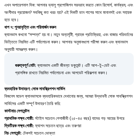
এখন অপারেশনাল দিক: আপনার ভ্যালু প্রপোজিশন সরবরাহ করতে কোন রিসোর্স, কার্যক্রম, এবং
অংশীদার প্রয়োজন? সবকিছু কত খরচ হয়? এই দিকটি ডান পাশের সাথে মানানসই এবং সহায়ক
হতে হবে।
ধাপ ৭: পুনরাবৃত্তি এবং পরিমার্জন করুন
ক্যানভাস কখনো “সম্পন্ন” হয় না। নতুন অন্তর্দৃষ্টি, গ্রাহক প্রতিক্রিয়া, এবং বাজার পরিবর্তনের
ভিত্তিতে নিয়মিত এটি পর্যালোচনা করুন। আপনার অনুমানগুলো পরীক্ষা করুন এবং ক্যানভাস
অনুযায়ী সামঞ্জস্য করুন।
গুরুত্বপূর্ণ নোট:
ক্যানভাস একটি জীবন্ত ডকুমেন্ট। এটি আপ-টু-ডেট এবং
প্রাসঙ্গিক রাখতে নিয়মিত পর্যালোচনা এবং আপডেট পরিকল্পনা করুন।
ব্যবহারিক উদাহরণ: সোক সাবস্ক্রিপশন সার্ভিস
বিজনেস মডেল ক্যানভাসকে ব্যবহারিকভাবে দেখানোর জন্য, আমরা উদ্ভাবনী সোক সাবস্ক্রিপশন
সার্ভিসের একটি সম্পূর্ণ উদাহরণ তৈরি করি:
কাস্টমার সেগমেন্টস
প্রাথমিক লক্ষ্য গোষ্ঠী:
স্টাইল সচেতন পেশাজীবী (২৫-৪৫ বছর) যাদের গড় আয়ের উপরে
দ্বিতীয়ক লক্ষ্য গোষ্ঠী:
ফ্যাশন সচেতন ছাত্র এবং তরুণরা
নিচ সেগমেন্ট:
টেকসই সচেতন ভোক্তা