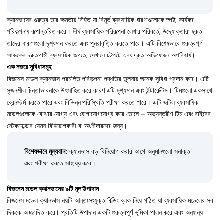
ক্যানভাসের গুরুত্ব তার ক্ষমতায় নিহিত যা বিমূর্ত ব্যবসায়িক ধারণাগুলোকে স্পষ্ট, কার্যকর
পরিকল্পনায় রূপান্তরিত করে। দীর্ঘ ব্যবসায়িক পরিকল্পনা লেখার পরিবর্তে, উদ্যোক্তারা দ্রুত
তাদের ধারণাগুলো দৃশ্যমান করতে এবং পুনরাবৃত্তি করতে পারে। এটি বিশেষভাবে গুরুত্বপূর্ণ
আজকের দ্রুতগামী ব্যবসায়িক জগতে, যেখানে চটপটে এবং দ্রুত অভিযোজন অপরিহার্য।
এক নজরে সুবিধাসমূহ
বিজনেস মডেল ক্যানভাস প্রচলিত পরিকল্পনা পদ্ধতির তুলনায় অনেক সুবিধা প্রদান করে। এটি
সৃজনশীল চিন্তাভাবনাকে উৎসাহিত করে কারণ এটি দৃশ্যমান এবং ইন্টারেক্টিভ। টিমগুলো একসাথে
ব্রেনস্টর্ম করতে পারে এবং বিভিন্ন পরিস্থিতি পরীক্ষা করতে পারে। এটি জটিল ব্যবসায়িক
মডেলগুলোকে বোঝার যোগ্য এবং যোগাযোগযোগ্য করে তোলে – অভ্যন্তরীণ টিম এবং বাইরের
স্টেকহোল্ডার যেমন বিনিয়োগকারী বা অংশীদারদের জন্য।
বিশেষভাবে মূল্যবান:
ক্যানভাস বড় বিনিয়োগ করার আগে অনুমানগুলো সনাক্ত
এবং পরীক্ষা করতে সাহায্য করে।
বিজনেস মডেল ক্যানভাসের ৯টি মূল উপাদান
বিজনেস মডেল ক্যানভাস নয়টি আন্তঃসংযুক্ত বিল্ডিং ব্লক নিয়ে গঠিত যা ব্যবসায়িক মডেলের সব
দিককে আচ্ছাদিত করে। প্রতিটি উপাদান একটি গুরুত্বপূর্ণ ভূমিকা পালন করে এবং অন্যান্য