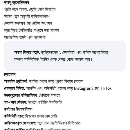
ভ্যালু প্রপোজিশনস
প্রতি মাসে অনন্য, ট্রেন্ডি সোক ডিজাইন
স্টাইল পছন্দ অনুযায়ী ব্যক্তিগতকরণ
টেকসই উপকরণ এবং নৈতিক উৎপাদন
স্বয়ংক্রিয় ডেলিভারির মাধ্যমে সময় সাশ্রয়
সারপ্রাইজ ইফেক্ট এবং প্রত্যাশা
অনন্য বিক্রয় পয়েন্ট:
ব্যক্তিগতকরণ, টেকসইতা, এবং মাসিক সারপ্রাইজের
সমন্বয় সার্ভিসটিকে নিয়মিত সোক কেনার থেকে আলাদা করে।
চ্যানেলস
অনলাইন প্ল্যাটফর্ম:
সাবস্ক্রিপশনের জন্য প্রধান বিক্রয় চ্যানেল
সোশ্যাল মিডিয়া:
মার্কেটিং এবং কমিউনিটি গঠনের জন্য Instagram এবং TikTok
ইনফ্লুয়েন্সার পার্টনারশিপস:
পৌঁছানো বাড়ানো
পপ-আপ স্টোরস:
ইভেন্টে শারীরিক উপস্থিতি
কাস্টমার রিলেশনশিপস
কমিউনিটি গঠন:
বিশ্বস্ত ফ্যান বেস তৈরি
ব্যক্তিগতকৃত যোগাযোগ:
পছন্দ এবং প্রতিক্রিয়ার ভিত্তিতে