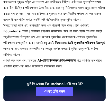
ক্যানভাসের প্রকৃত শক্তি এর সরলতা এবং নমনীয়তায় নিহিত। এটি দ্রুত পুনরাবৃত্তি সক্ষম
করে, টিম-ভিত্তিক পরিকল্পনাকে উৎসাহিত করে, এবং বড় বিনিয়োগের আগে অনুমানগুলো পরীক্ষা
করতে সাহায্য করে। যারা ধারাবাহিকভাবে ব্যবহার করে এবং নিয়মিত পর্যালোচনা করে তাদের
দ্রুতগামী ব্যবসায়িক জগতে একটি স্পষ্ট প্রতিযোগিতামূলক সুবিধা থাকে।
কিন্তু আমরা জানি এই প্রক্রিয়াটি সময় এবং প্রচেষ্টা নিতে পারে। ঠিক এখানেই
Foundor.ai
আসে। আমাদের বুদ্ধিমান ব্যবসায়িক পরিকল্পনা সফটওয়্যার আপনার ইনপুট
পদ্ধতিগতভাবে বিশ্লেষণ করে এবং আপনার প্রাথমিক ধারণাগুলোকে পেশাদার ব্যবসায়িক
পরিকল্পনায় রূপান্তরিত করে। আপনি শুধু একটি
নিজের মতো তৈরি ব্যবসায়িক পরিকল্পনা টেমপ্লেট
পাবেন না, বরং আপনার কোম্পানির সব ক্ষেত্রে সর্বোচ্চ দক্ষতা উন্নতির জন্য স্পষ্ট, কার্যকর
কৌশলও পাবেন।
এখনই শুরু করুন এবং আমাদের
AI-চালিত বিজনেস প্ল্যান জেনারেটর
দিয়ে আপনার ব্যবসায়িক
ধারণাকে দ্রুত এবং আরও সঠিকভাবে বাস্তবায়ন করুন!
তুমি কি এখনও Foundor.ai চেষ্টা করো নি?
এখনই চেষ্টা করুন