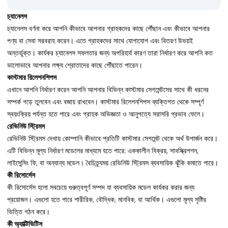
চ্যানেলস
চ্যানেলস বর্ণনা করে আপনি কীভাবে আপনার গ্রাহকদের কাছে পৌঁছান এবং কীভাবে আপনার
পণ্য বা সেবা সরবরাহ করেন। এতে গ্রাহকদের সাথে যোগাযোগ এবং বিতরণ উভয়ই
অন্তর্ভুক্ত। কার্যকর চ্যানেলস সফলতার জন্য অপরিহার্য কারণ তারা নির্ধারণ করে আপনি কত
ভালোভাবে আপনার লক্ষ্য শ্রোতাদের কাছে পৌঁছাতে পারেন।
কাস্টমার রিলেশনশিপস
এখানে আপনি নির্ধারণ করেন আপনি আপনার বিভিন্ন কাস্টমার সেগমেন্টসের সাথে কী ধরনের
সম্পর্ক গড়ে তুলবেন এবং বজায় রাখবেন। কাস্টমার রিলেশনশিপস ব্যক্তিগত থেকে সম্পূর্ণ
স্বয়ংক্রিয় পর্যন্ত হতে পারে এবং গ্রাহক অভিজ্ঞতা ও আনুগত্যে সরাসরি প্রভাব ফেলে।
রেভিনিউ স্ট্রিমস
রেভিনিউ স্ট্রিমস দেখায় কোম্পানি কীভাবে প্রতিটি কাস্টমার সেগমেন্ট থেকে অর্থ উপার্জন করে।
এটি বিভিন্ন মূল্য নির্ধারণ মডেলের মাধ্যমে হতে পারে: এককালীন বিক্রয়, সাবস্ক্রিপশন,
লাইসেন্সিং ফি, বা অন্যান্য মডেল। বৈচিত্র্যময় রেভিনিউ স্ট্রিমস ব্যবসায়িক ঝুঁকি কমাতে পারে।
কী রিসোর্সেস
কী রিসোর্সেস হলো সবচেয়ে গুরুত্বপূর্ণ সম্পদ যা ব্যবসায়িক মডেল কার্যকর করার জন্য
প্রয়োজন। এগুলো হতে পারে শারীরিক, বৌদ্ধিক, মানবিক, বা আর্থিক। এগুলো মূল্য সৃষ্টির
ভিত্তি গঠন করে।
কী অ্যাক্টিভিটিস