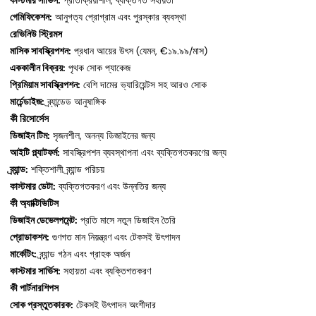
কাস্টমার সার্ভিস:
প্রতিক্রিয়াশীল, ব্যক্তিগত সহায়তা
গেমিফিকেশন:
আনুগত্য প্রোগ্রাম এবং পুরস্কার ব্যবস্থা
রেভিনিউ স্ট্রিমস
মাসিক সাবস্ক্রিপশন:
প্রধান আয়ের উৎস (যেমন, €১৯.৯৯/মাস)
এককালীন বিক্রয়:
পৃথক সোক প্যাকেজ
প্রিমিয়াম সাবস্ক্রিপশন:
বেশি দামের ভ্যারিয়েন্টস সহ আরও সোক
মার্চেন্ডাইজ:
ব্র্যান্ডেড আনুষাঙ্গিক
কী রিসোর্সেস
ডিজাইন টিম:
সৃজনশীল, অনন্য ডিজাইনের জন্য
আইটি প্ল্যাটফর্ম:
সাবস্ক্রিপশন ব্যবস্থাপনা এবং ব্যক্তিগতকরণের জন্য
ব্র্যান্ড:
শক্তিশালী ব্র্যান্ড পরিচয়
কাস্টমার ডেটা:
ব্যক্তিগতকরণ এবং উন্নতির জন্য
কী অ্যাক্টিভিটিস
ডিজাইন ডেভেলপমেন্ট:
প্রতি মাসে নতুন ডিজাইন তৈরি
প্রোডাকশন:
গুণগত মান নিয়ন্ত্রণ এবং টেকসই উৎপাদন
মার্কেটিং:
ব্র্যান্ড গঠন এবং গ্রাহক অর্জন
কাস্টমার সার্ভিস:
সহায়তা এবং ব্যক্তিগতকরণ
কী পার্টনারশিপস
সোক প্রস্তুতকারক:
টেকসই উৎপাদন অংশীদার