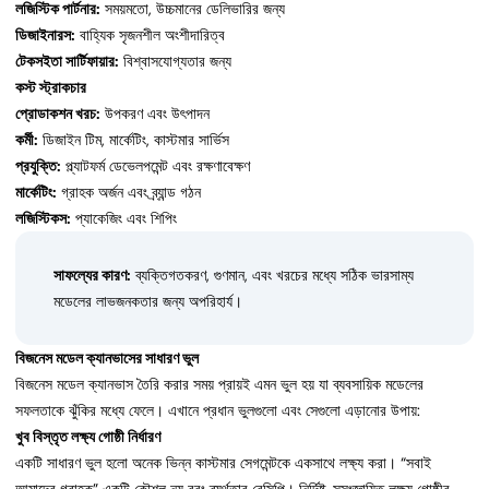
লজিস্টিক পার্টনার:
সময়মতো, উচ্চমানের ডেলিভারির জন্য
ডিজাইনারস:
বাহ্যিক সৃজনশীল অংশীদারিত্ব
টেকসইতা সার্টিফায়ার:
বিশ্বাসযোগ্যতার জন্য
কস্ট স্ট্রাকচার
প্রোডাকশন খরচ:
উপকরণ এবং উৎপাদন
কর্মী:
ডিজাইন টিম, মার্কেটিং, কাস্টমার সার্ভিস
প্রযুক্তি:
প্ল্যাটফর্ম ডেভেলপমেন্ট এবং রক্ষণাবেক্ষণ
মার্কেটিং:
গ্রাহক অর্জন এবং ব্র্যান্ড গঠন
লজিস্টিকস:
প্যাকেজিং এবং শিপিং
সাফল্যের কারণ:
ব্যক্তিগতকরণ, গুণমান, এবং খরচের মধ্যে সঠিক ভারসাম্য
মডেলের লাভজনকতার জন্য অপরিহার্য।
বিজনেস মডেল ক্যানভাসের সাধারণ ভুল
বিজনেস মডেল ক্যানভাস তৈরি করার সময় প্রায়ই এমন ভুল হয় যা ব্যবসায়িক মডেলের
সফলতাকে ঝুঁকির মধ্যে ফেলে। এখানে প্রধান ভুলগুলো এবং সেগুলো এড়ানোর উপায়:
খুব বিস্তৃত লক্ষ্য গোষ্ঠী নির্ধারণ
একটি সাধারণ ভুল হলো অনেক ভিন্ন কাস্টমার সেগমেন্টকে একসাথে লক্ষ্য করা। “সবাই