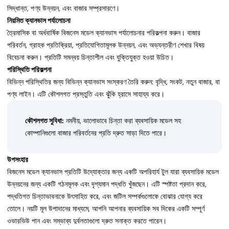
সিদ্ধান্ত, পণ্য উন্নয়ন, এবং বাজার সম্প্রসারণে।
নিয়মিত ক্যানভাস পর্যালোচনা
ত্রৈমাসিক বা অর্ধবার্ষিক বিজনেস মডেল ক্যানভাস পর্যালোচনার পরিকল্পনা করুন। বাজার
পরিবর্তন, গ্রাহক প্রতিক্রিয়া, প্রতিযোগিতামূলক উন্নয়ন, এবং অভ্যন্তরীণ শেখার বিষয়
বিবেচনা করুন। প্রতিটি সমন্বয় চিন্তাশীল এবং যুক্তিযুক্ত হওয়া উচিত।
পরিস্থিতি পরিকল্পনা
বিভিন্ন পরিস্থিতির জন্য বিভিন্ন ক্যানভাস সংস্করণ তৈরি করুন: বৃদ্ধি, সংকট, নতুন বাজার, বা
পণ্য লাইন। এটি কৌশলগত প্রস্তুতি এবং ঝুঁকি হ্রাসে সাহায্য করে।
কৌশলগত সুবিধা:
নমনীয়, ভালোভাবে চিন্তা করা ব্যবসায়িক মডেল সহ
কোম্পানিগুলো বাজার পরিবর্তনের প্রতি দ্রুত সাড়া দিতে পারে।
উপসংহার
বিজনেস মডেল ক্যানভাস প্রতিটি উদ্যোক্তার জন্য একটি অপরিহার্য টুল যারা ব্যবসায়িক মডেল
উন্নয়নের জন্য একটি গঠনমূলক এবং দৃশ্যমান পদ্ধতি খুঁজছেন। এটি স্পষ্টতা প্রদান করে,
পদ্ধতিগত চিন্তাভাবনাকে উৎসাহিত করে, এবং জটিল সম্পর্কগুলোকে বোঝার যোগ্য করে
তোলে। নয়টি মূল উপাদানের মাধ্যমে, আপনি আপনার ব্যবসায়িক সব দিকের একটি সম্পূর্ণ
ওভারভিউ পান এবং সম্ভাব্য দুর্বলতাগুলো দ্রুত সনাক্ত করতে পারেন।