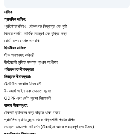
মালিক
প্রাথমিক মালিক:
প্রতিষ্ঠাতা/সিইও: কৌশলগত সিদ্ধান্ত এবং দৃষ্টি
বিনিয়োগকারী: আর্থিক নিয়ন্ত্রণ এবং বৃদ্ধির লক্ষ্য
বোর্ড: অপারেশনাল তদারকি
দ্বিতীয়ক মালিক:
স্টক অপশনসহ কর্মচারী
দীর্ঘমেয়াদী চুক্তি সম্পন্ন প্রধান অংশীদার
পরিবেশগত সীমাবদ্ধতা
নিয়ন্ত্রক সীমাবদ্ধতা:
টেক্সটাইল লেবেলিং নিয়মাবলী
ই-কমার্স আইন এবং ভোক্তা সুরক্ষা
GDPR এবং ডেটা সুরক্ষা নিয়মাবলী
বাজার সীমাবদ্ধতা:
টেকসই ফ্যাশনের জন্য বাড়তে থাকা বাজার
প্রতিষ্ঠিত ফ্যাশন ব্র্যান্ড থেকে শক্তিশালী প্রতিযোগিতা
ভোক্তা আচরণের পরিবর্তন (টেকসইতা আরও গুরুত্বপূর্ণ হয়ে উঠছে)