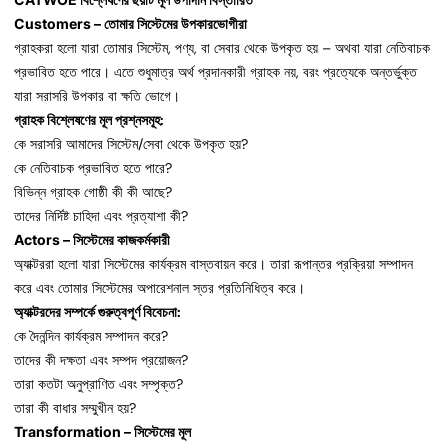
Customers – তোমার সিস্টেমের উপকারভোগীরা
গ্রাহকরা হলো যারা তোমার সিস্টেম, পণ্য, বা সেবার থেকে উপকৃত হয় – অথবা যারা নেতিবাচক
প্রভাবিত হতে পারে। এতে শুধুমাত্র অর্থ প্রদানকারী গ্রাহক নয়, বরং প্রত্যেকে অন্তর্ভুক্ত
যারা সরাসরি উপকার বা ক্ষতি ভোগে।
গ্রাহক বিশ্লেষণের মূল প্রশ্নসমূহ:
কে সরাসরি আমাদের সিস্টেম/সেবা থেকে উপকৃত হয়?
কে নেতিবাচক প্রভাবিত হতে পারে?
বিভিন্ন গ্রাহক গোষ্ঠী কী কী আছে?
তাদের নির্দিষ্ট চাহিদা এবং প্রত্যাশা কী?
Actors – সিস্টেমের কাজকর্মকারী
অ্যাক্টররা হলো যারা সিস্টেমের কার্যক্রম বাস্তবায়ন করে। তারা রূপান্তর প্রক্রিয়া সম্পাদন
করে এবং তোমার সিস্টেমের অপারেশনাল স্তর প্রতিনিধিত্ব করে।
অ্যাক্টরদের সম্পর্কে গুরুত্বপূর্ণ বিবেচনা:
কে দৈনন্দিন কার্যক্রম সম্পাদন করে?
তাদের কী দক্ষতা এবং সম্পদ প্রয়োজন?
তারা কতটা অনুপ্রাণিত এবং সম্পৃক্ত?
তারা কী বাধার সম্মুখীন হয়?
Transformation – সিস্টেমের মূল