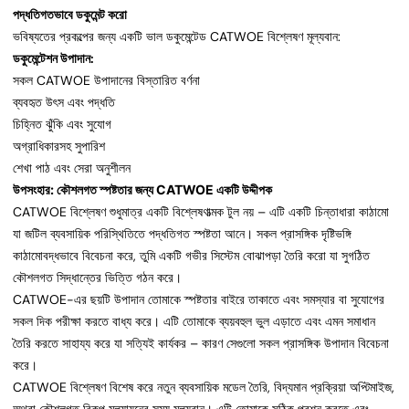
পদ্ধতিগতভাবে ডকুমেন্ট করো
ভবিষ্যতের প্রকল্পের জন্য একটি ভাল ডকুমেন্টেড CATWOE বিশ্লেষণ মূল্যবান:
ডকুমেন্টেশন উপাদান:
সকল CATWOE উপাদানের বিস্তারিত বর্ণনা
ব্যবহৃত উৎস এবং পদ্ধতি
চিহ্নিত ঝুঁকি এবং সুযোগ
অগ্রাধিকারসহ সুপারিশ
শেখা পাঠ এবং সেরা অনুশীলন
উপসংহার: কৌশলগত স্পষ্টতার জন্য CATWOE একটি উদ্দীপক
CATWOE বিশ্লেষণ শুধুমাত্র একটি বিশ্লেষণাত্মক টুল নয় – এটি একটি চিন্তাধারা কাঠামো
যা জটিল ব্যবসায়িক পরিস্থিতিতে পদ্ধতিগত স্পষ্টতা আনে। সকল প্রাসঙ্গিক দৃষ্টিভঙ্গি
কাঠামোবদ্ধভাবে বিবেচনা করে, তুমি একটি গভীর সিস্টেম বোঝাপড়া তৈরি করো যা সুগঠিত
কৌশলগত সিদ্ধান্তের ভিত্তি গঠন করে।
CATWOE-এর ছয়টি উপাদান তোমাকে স্পষ্টতার বাইরে তাকাতে এবং সমস্যার বা সুযোগের
সকল দিক পরীক্ষা করতে বাধ্য করে। এটি তোমাকে ব্যয়বহুল ভুল এড়াতে এবং এমন সমাধান
তৈরি করতে সাহায্য করে যা সত্যিই কার্যকর – কারণ সেগুলো সকল প্রাসঙ্গিক উপাদান বিবেচনা
করে।
CATWOE বিশ্লেষণ বিশেষ করে নতুন ব্যবসায়িক মডেল তৈরি, বিদ্যমান প্রক্রিয়া অপ্টিমাইজ,