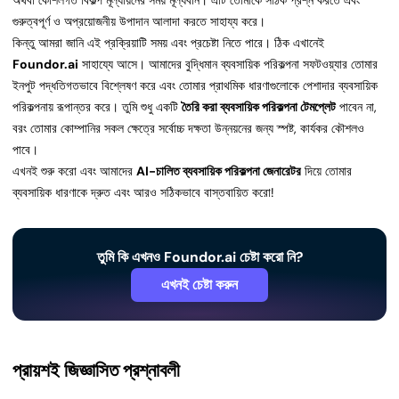
অথবা কৌশলগত বিকল্প মূল্যায়নের সময় মূল্যবান। এটি তোমাকে সঠিক প্রশ্ন করতে এবং
গুরুত্বপূর্ণ ও অপ্রয়োজনীয় উপাদান আলাদা করতে সাহায্য করে।
কিন্তু আমরা জানি এই প্রক্রিয়াটি সময় এবং প্রচেষ্টা নিতে পারে। ঠিক এখানেই
Foundor.ai
সাহায্যে আসে। আমাদের বুদ্ধিমান ব্যবসায়িক পরিকল্পনা সফটওয়্যার তোমার
ইনপুট পদ্ধতিগতভাবে বিশ্লেষণ করে এবং তোমার প্রাথমিক ধারণাগুলোকে পেশাদার ব্যবসায়িক
পরিকল্পনায় রূপান্তর করে। তুমি শুধু একটি
তৈরি করা ব্যবসায়িক পরিকল্পনা টেমপ্লেট
পাবেন না,
বরং তোমার কোম্পানির সকল ক্ষেত্রে সর্বোচ্চ দক্ষতা উন্নয়নের জন্য স্পষ্ট, কার্যকর কৌশলও
পাবে।
এখনই শুরু করো এবং আমাদের
AI-চালিত ব্যবসায়িক পরিকল্পনা জেনারেটর
দিয়ে তোমার
ব্যবসায়িক ধারণাকে দ্রুত এবং আরও সঠিকভাবে বাস্তবায়িত করো!
তুমি কি এখনও Foundor.ai চেষ্টা করো নি?
এখনই চেষ্টা করুন
প্রায়শই জিজ্ঞাসিত প্রশ্নাবলী