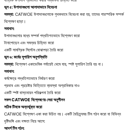
বাহ্যিক উপাদান প্রভাবিত করার সম্ভাবনা চিহ্নিত করো
ভুল ৫: উপাদানগুলো আলাদাভাবে বিবেচনা
সমস্যা:
CATWOE উপাদানগুলোকে পৃথকভাবে বিবেচনা করা হয়, তাদের পারস্পরিক সম্পর্ক
বিশ্লেষণ ছাড়া।
সমাধান:
উপাদানগুলোর মধ্যে সম্পর্ক পদ্ধতিগতভাবে বিশ্লেষণ করো
টানাপোড়েন এবং সমন্বয় চিহ্নিত করো
একটি সামগ্রিক সিস্টেম বোঝাপড়া তৈরি করো
ভুল ৬: কর্মের সুপারিশ অনুপস্থিতি
সমস্যা:
বিশ্লেষণ একাডেমিক পর্যায়েই থেমে যায়, স্পষ্ট সুপারিশ তৈরি হয় না।
সমাধান:
কর্মক্ষেত্র পদ্ধতিগতভাবে নির্ধারণ করো
প্রভাব এবং প্রচেষ্টার ভিত্তিতে ব্যবস্থা অগ্রাধিকার দাও
একটি স্পষ্ট বাস্তবায়ন পরিকল্পনা তৈরি করো
সফল CATWOE বিশ্লেষণের সেরা অনুশীলন
সঠিক টিমকে অন্তর্ভুক্ত করো
CATWOE বিশ্লেষণ একা করা উচিত নয়। একটি বৈচিত্র্যময় টিম গঠন করো যা বিভিন্ন
দৃষ্টিভঙ্গি এবং দক্ষতা নিয়ে আসে:
আদর্শ টিম গঠন: