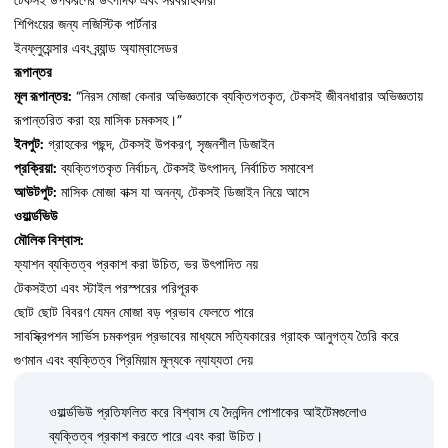
টেকসই উপকরণের উৎপাদক এবং সরবরাহকারী
শিপিংয়ের জন্য লজিস্টিক পার্টনার
ইনফ্লুয়েন্সার এবং ব্র্যান্ড অ্যাম্বাসেডর
রূপান্তর
মূল রূপান্তর:
“নিরস মোজা কেনার অভিজ্ঞতাকে ব্যক্তিগতকৃত, টেকসই জীবনধারার অভিজ্ঞতায়
রূপান্তরিত করা হয় মাসিক চমকসহ।”
ইনপুট:
গ্রাহকের পছন্দ, টেকসই উপকরণ, সৃজনশীল ডিজাইন
প্রক্রিয়া:
ব্যক্তিগতকৃত নির্বাচন, টেকসই উৎপাদন, নির্বাচিত সমাবেশ
আউটপুট:
মাসিক মোজা বাক্স যা অনন্য, টেকসই ডিজাইন নিয়ে আসে
ওয়ার্ল্ডভিউ
মৌলিক বিশ্বাস:
ফ্যাশন ব্যক্তিত্ব প্রকাশ করা উচিত, ভর উৎপাদিত নয়
টেকসইতা এবং স্টাইল পরস্পরের পরিপূরক
ছোট ছোট বিবরণ যেমন মোজা বড় প্রভাব ফেলতে পারে
সাবস্ক্রিপশন সার্ভিস চমকপ্রদ প্রভাবের মাধ্যমে সত্যিকারের গ্রাহক আনুগত্য তৈরি করে
গুণমান এবং ব্যক্তিত্ব প্রিমিয়াম মূল্যকে ন্যায্যতা দেয়
ওয়ার্ল্ডভিউ প্রতিফলিত করে বিশ্বাস যে দৈনন্দিন পোশাকের আইটেমগুলোও
ব্যক্তিত্ব প্রকাশ করতে পারে এবং করা উচিত।