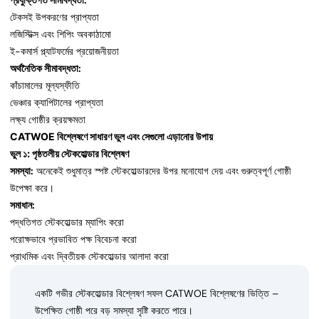
প্রযুক্তিগত সীমাবদ্ধতা:
টেকসই উপকরণের প্রাপ্যতা
লজিস্টিক্স এবং শিপিং অবকাঠামো
ই-কমার্স প্ল্যাটফর্মের প্রয়োজনীয়তা
অর্থনৈতিক সীমাবদ্ধতা:
কাঁচামালের মূল্যস্ফীতি
ভেঞ্চার ক্যাপিটালের প্রাপ্যতা
লক্ষ্য গোষ্ঠীর ক্রয়ক্ষমতা
CATWOE বিশ্লেষণে সাধারণ ভুল এবং সেগুলো এড়ানোর উপায়
ভুল ১: পৃষ্ঠতলীয় স্টেকহোল্ডার বিশ্লেষণ
সমস্যা:
অনেকেই শুধুমাত্র স্পষ্ট স্টেকহোল্ডারদের উপর মনোযোগ দেয় এবং গুরুত্বপূর্ণ গোষ্ঠী
উপেক্ষা করে।
সমাধান:
পদ্ধতিগত স্টেকহোল্ডার ম্যাপিং করো
পরোক্ষভাবে প্রভাবিত পক্ষ বিবেচনা করো
প্রাথমিক এবং দ্বিতীয়ক স্টেকহোল্ডার আলাদা করো
একটি গভীর স্টেকহোল্ডার বিশ্লেষণ সফল CATWOE বিশ্লেষণের ভিত্তি –
উপেক্ষিত গোষ্ঠী পরে বড় সমস্যা সৃষ্টি করতে পারে।