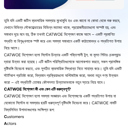
তুমি যদি একটি জটিল ব্যবসায়িক সমস্যার মুখোমুখি হও এবং জানো না কোথা থেকে শুরু করবে,
যেখানে বিভিন্ন স্টেকহোল্ডারের বিভিন্ন মতামত থাকে, প্রয়োজনীয়তাগুলো অস্পষ্ট হয়, এবং
সমাধান দূরে মনে হয়, ঠিক তখনই CATWOE বিশ্লেষণ কাজে আসে – একটি প্রমাণিত
পদ্ধতি যা বিশৃঙ্খলাকে স্পষ্ট করে এবং সমস্যা সমাধানে একটি কাঠামোবদ্ধ ও পদ্ধতিগত উপায়
নিয়ে আসে।
CATWOE বিশ্লেষণ হলো সিস্টেম চিন্তার একটি শক্তিশালী টুল, যা মূলত পিটার চেকল্যান্ড
দ্বারা উন্নত করা হয়েছে। এটি জটিল পরিস্থিতিগুলোকে আলোকপাত করতে, সকল প্রাসঙ্গিক
দৃষ্টিভঙ্গি বিবেচনা করতে, এবং সুগঠিত ব্যবসায়িক সিদ্ধান্ত নিতে সাহায্য করে। তুমি যদি একটি
স্টার্টআপ প্রতিষ্ঠা করো, বিদ্যমান প্রক্রিয়াগুলো অপ্টিমাইজ করো, অথবা নতুন পণ্য উন্নয়ন
করো – এই পদ্ধতিটি তোমার কৌশলগত চিন্তাভাবনাকে নতুন স্তরে নিয়ে যাবে।
CATWOE বিশ্লেষণ কী এবং কেন এটি গুরুত্বপূর্ণ?
CATWOE বিশ্লেষণ হলো সমস্যা সংজ্ঞায়ন এবং বিশ্লেষণের একটি পদ্ধতিগত উপায় যা
যেকোনো সিস্টেম বা সমস্যার ছয়টি গুরুত্বপূর্ণ দৃষ্টিভঙ্গি বিবেচনা করে। CATWOE নামটি
নিম্নলিখিত উপাদানগুলোর সংক্ষিপ্ত রূপ:
C
ustomers
A
ctors