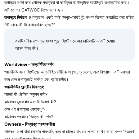
রূপান্তর বর্ণনা করে মৌলিক প্রক্রিয়া বা কার্যক্রম যা ইনপুটকে আউটপুটে রূপান্তরিত করে।
এটি তোমার CATWOE বিশ্লেষণের হৃদয়।
রূপান্তর নির্ধারণ:
রূপান্তরকে একটি স্পষ্ট ইনপুট-আউটপুট সম্পর্ক হিসেবে সংজ্ঞায়িত করা উচিত:
“কী থেকে কী কী রূপান্তরিত হচ্ছে?”
একটি সঠিক রূপান্তর সংজ্ঞা পুরো সিস্টেম বোঝার চাবিকাঠি – এটি দেখায়
আসল বিষয় কী।
Worldview – অন্তর্নিহিত দর্শন
ওয়ার্ল্ডভিউ হলো সিস্টেমের অন্তর্নিহিত মৌলিক অনুমান, মূল্যবোধ, এবং বিশ্বাস। এটি ব্যাখ্যা
করে কেন রূপান্তরটি অর্থবহ এবং প্রয়োজনীয়।
ওয়ার্ল্ডভিউর কেন্দ্রীয় দিকসমূহ:
আমরা কী মৌলিক অনুমান করি?
আমাদের মূল্যবোধ এবং নীতিমালা কী?
কেন এই রূপান্তর গুরুত্বপূর্ণ?
আমাদের পদ্ধতির ভিত্তি কী দর্শন?
Owners – সিদ্ধান্ত গ্রহণকারীরা
মালিকরা হলো যারা সিস্টেম পরিবর্তন, বন্ধ বা চালিয়ে যাওয়ার ক্ষমতা রাখে। তারা সম্পদ নিয়ন্ত্রণ