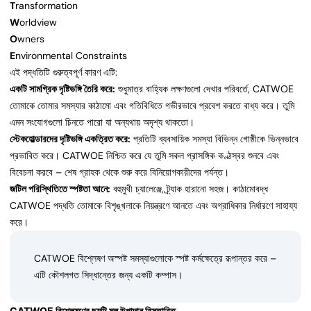
T
ransformation
W
orldview
O
wners
E
nvironmental Constraints
এই পদ্ধতিটি গুরুত্বপূর্ণ কারণ এটি:
একটি সামগ্রিক দৃষ্টিভঙ্গি তৈরি করে:
শুধুমাত্র বাহ্যিক লক্ষণগুলো দেখার পরিবর্তে, CATWOE
তোমাকে তোমার সমস্যার কাঠামো এবং গতিবিধিতে গভীরভাবে প্রবেশ করতে বাধ্য করে। তুমি
এমন সংযোগগুলো চিনতে পারো যা অন্যথায় অদৃশ্য থাকতো।
স্টেকহোল্ডারদের দৃষ্টিভঙ্গি একত্রিত করে:
প্রতিটি ব্যবসায়িক সমস্যা বিভিন্ন গোষ্ঠীকে ভিন্নভাবে
প্রভাবিত করে। CATWOE নিশ্চিত করে যে তুমি সকল প্রাসঙ্গিক কণ্ঠস্বর শুনবে এবং
বিবেচনা করবে – শেষ গ্রাহক থেকে শুরু করে বিনিয়োগকারীদের পর্যন্ত।
জটিল পরিস্থিতিতে স্পষ্টতা আনে:
বহুমুখী চ্যালেঞ্জে, ট্র্যাক হারানো সহজ। কাঠামোবদ্ধ
CATWOE পদ্ধতি তোমাকে বিশৃঙ্খলাকে নিয়ন্ত্রণে আনতে এবং অগ্রাধিকার নির্ধারণে সাহায্য
করে।
CATWOE বিশ্লেষণ অস্পষ্ট সমস্যাগুলোকে স্পষ্ট কর্মক্ষেত্রে রূপান্তর করে –
এটি কৌশলগত সিদ্ধান্তের জন্য একটি কম্পাস।
CATWOE বিশ্লেষণের ছয়টি মূল উপাদান বিস্তারিত