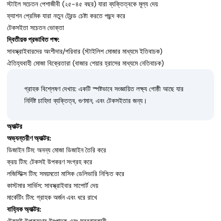
স্টাইল সচেতন পেশাজীবী (২৫-৪৫ বছর) যারা ব্যক্তিত্বকে মূল্য দেয়
ফ্যাশন প্রেমিক যারা নতুন ট্রেন্ড চেষ্টা করতে পছন্দ করে
টেকসইতা সচেতন ভোক্তা
দ্বিতীয়ক প্রভাবিত পক্ষ:
সাবস্ক্রাইবারদের অংশীদার/পরিবার (স্টাইলিশ মোজার মাধ্যমে ইতিবাচক)
ঐতিহ্যবাহী মোজা বিক্রেতারা (বাজার শেয়ার হ্রাসের মাধ্যমে নেতিবাচক)
গ্রাহক বিশ্লেষণ দেখায়: একটি স্পষ্টভাবে সংজ্ঞায়িত লক্ষ্য গোষ্ঠী আছে যার
নির্দিষ্ট চাহিদা ব্যক্তিত্ব, গুণমান, এবং টেকসইতার জন্য।
অ্যাক্টর
অভ্যন্তরীণ অ্যাক্টর:
ডিজাইন টিম: অনন্য মোজা ডিজাইন তৈরি করে
ক্রয় টিম: টেকসই উপকরণ সংগ্রহ করে
লজিস্টিক্স টিম: সময়মতো মাসিক ডেলিভারি নিশ্চিত করে
কাস্টমার সার্ভিস: সাবস্ক্রাইবার সাপোর্ট দেয়
মার্কেটিং টিম: গ্রাহক অর্জন এবং ধরে রাখে
বাহ্যিক অ্যাক্টর: