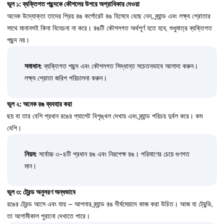
ভুল ১: ব্যক্তিগত পছন্দকে কৌশলের উপরে অগ্রাধিকার দেওয়া
অনেক উদ্যোক্তা তাদের প্রিয় রঙ কর্পোরেট রঙ হিসেবে বেছে নেন, ব্র্যান্ড এবং লক্ষ্য শ্রোতার
সাথে মানানসই কিনা বিবেচনা না করে। রঙটি কৌশলগত অর্থপূর্ণ হতে হবে, শুধুমাত্র ব্যক্তিগত
পছন্দ নয়।
সমাধান:
ব্যক্তিগত পছন্দ এবং কৌশলগত সিদ্ধান্ত সচেতনভাবে আলাদা করুন।
লক্ষ্য শ্রোতা জরিপ পরিচালনা করুন।
ভুল ২: অনেক রঙ ব্যবহার করা
ছয় বা তার বেশি প্রধান রঙের প্যালেট বিশৃঙ্খল দেখায় এবং ব্র্যান্ড পরিচয় দুর্বল করে। কম
বেশি।
নিয়ম:
সর্বোচ্চ ৩-৪টি প্রধান রঙ এবং নিরপেক্ষ রঙ। পরিমাণের চেয়ে গুণগত
মান।
ভুল ৩: ট্রেন্ড অনুসরণ অন্ধভাবে
রঙের ট্রেন্ড আসে এবং যায় – আপনার ব্র্যান্ড রঙ দীর্ঘমেয়াদে কাজ করা উচিত। আজ যা ট্রেন্ডি,
তা আগামীকাল পুরানো দেখাতে পারে।