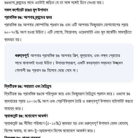
রঙগুলো ব্র্যান্ডের সাথে এতটাই জড়িত যে তা সঙ্গে সঙ্গেই চিনে নেওয়া যায়।
সফল কর্পোরেট রঙের মূল উপাদান
প্রাথমিক রঙ: আপনার ব্র্যান্ডের হৃদয়
প্রাথমিক রঙ আপনার কোম্পানির প্রধান রঙ এবং এটি আপনার ভিজ্যুয়াল যোগাযোগের প্রায়
৬০-৭০% অংশ হওয়া উচিত। এটি লোগো, শিরোনাম, ওয়েবসাইট এবং মূল মার্কেটিং সামগ্রীতে
ব্যবহৃত হয়।
গুরুত্বপূর্ণ:
আপনার প্রাথমিক রঙ আপনার শিল্প, মূল্যবোধ, এবং লক্ষ্য শ্রোতার
সাথে মানানসই হওয়া উচিত। উদাহরণস্বরূপ, একটি কবরস্থান সম্ভবত উজ্জ্বল
গোলাপী রঙ প্রধান রঙ হিসেবে বেছে নেবে না।
দ্বিতীয়ক রঙ: সহায়তা এবং বৈচিত্র্য
দ্বিতীয়ক রঙ প্রাথমিক রঙকে পরিপূরক করে এবং ভিজ্যুয়াল বৈচিত্র্য প্রদান করে। এগুলো রঙ
ব্যবহারের প্রায় ২০-৩০% অংশ এবং শ্রেণিবিন্যাস তৈরি ও গুরুত্বপূর্ণ উপাদান হাইলাইট করতে
সাহায্য করে।
অ্যাকসেন্ট রঙ: মনোযোগ আকর্ষণ
অ্যাকসেন্ট রঙ সীমিত পরিমাণে (৫-১০%) ব্যবহৃত হয় এবং গুরুত্বপূর্ণ উপাদান যেমন বোতাম,
বিশেষ অফার, বা কল-টু-অ্যাকশনে বিশেষ মনোযোগ আকর্ষণ করে।
নিরপেক্ষ রঙ: শান্ত নায়করা