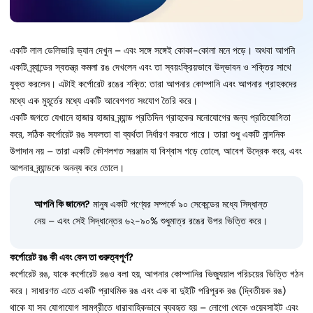
একটি লাল ডেলিভারি ভ্যান দেখুন – এবং সঙ্গে সঙ্গেই কোকা-কোলা মনে পড়ে। অথবা আপনি
একটি ব্র্যান্ডের স্বতন্ত্র কমলা রঙ দেখলেন এবং তা স্বয়ংক্রিয়ভাবে উদ্ভাবন ও শক্তির সাথে
যুক্ত করলেন। এটাই কর্পোরেট রঙের শক্তি: তারা আপনার কোম্পানি এবং আপনার গ্রাহকদের
মধ্যে এক মুহূর্তের মধ্যে একটি আবেগগত সংযোগ তৈরি করে।
একটি জগতে যেখানে হাজার হাজার ব্র্যান্ড প্রতিদিন গ্রাহকের মনোযোগের জন্য প্রতিযোগিতা
করে, সঠিক কর্পোরেট রঙ সফলতা বা ব্যর্থতা নির্ধারণ করতে পারে। তারা শুধু একটি নান্দনিক
উপাদান নয় – তারা একটি কৌশলগত সরঞ্জাম যা বিশ্বাস গড়ে তোলে, আবেগ উদ্রেক করে, এবং
আপনার ব্র্যান্ডকে অনন্য করে তোলে।
আপনি কি জানেন?
মানুষ একটি পণ্যের সম্পর্কে ৯০ সেকেন্ডের মধ্যে সিদ্ধান্ত
নেয় – এবং সেই সিদ্ধান্তের ৬২-৯০% শুধুমাত্র রঙের উপর ভিত্তি করে।
কর্পোরেট রঙ কী এবং কেন তা গুরুত্বপূর্ণ?
কর্পোরেট রঙ, যাকে কর্পোরেট রঙও বলা হয়, আপনার কোম্পানির ভিজ্যুয়াল পরিচয়ের ভিত্তি গঠন
করে। সাধারণত এতে একটি প্রাথমিক রঙ এবং এক বা দুইটি পরিপূরক রঙ (দ্বিতীয়ক রঙ)
থাকে যা সব যোগাযোগ সামগ্রীতে ধারাবাহিকভাবে ব্যবহৃত হয় – লোগো থেকে ওয়েবসাইট এবং