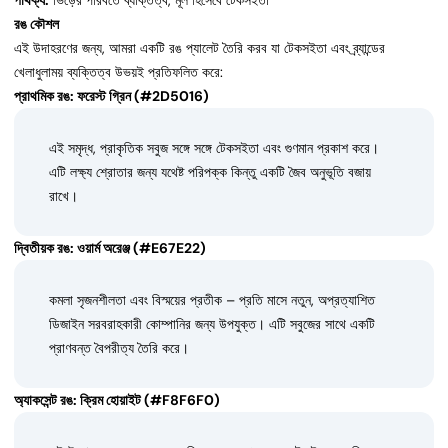
পার্থক্য:
ভিড়ের পরিবর্তে ব্যক্তিত্ব, মূল হিসেবে টেকসইতা
রঙ কৌশল
এই উদাহরণের জন্য, আমরা একটি রঙ প্যালেট তৈরি করব যা টেকসইতা এবং ব্র্যান্ডের
খেলাধুলাময় ব্যক্তিত্ব উভয়ই প্রতিফলিত করে:
প্রাথমিক রঙ: ফরেস্ট গ্রিন (#2D5016)
এই সমৃদ্ধ, প্রাকৃতিক সবুজ সঙ্গে সঙ্গে টেকসইতা এবং গুণমান প্রকাশ করে।
এটি লক্ষ্য শ্রোতার জন্য যথেষ্ট পরিপক্ক কিন্তু একটি জৈব অনুভূতি বজায়
রাখে।
দ্বিতীয়ক রঙ: ওয়ার্ম অরেঞ্জ (#E67E22)
কমলা সৃজনশীলতা এবং বিস্ময়ের প্রতীক – প্রতি মাসে নতুন, অপ্রত্যাশিত
ডিজাইন সরবরাহকারী কোম্পানির জন্য উপযুক্ত। এটি সবুজের সাথে একটি
প্রাণবন্ত বৈপরীত্য তৈরি করে।
অ্যাকসেন্ট রঙ: ক্রিম হোয়াইট (#F8F6F0)