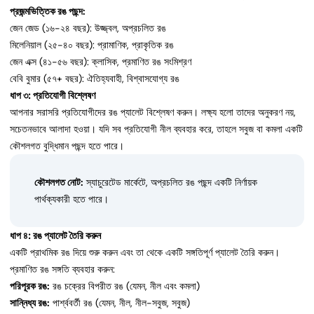
প্রজন্মভিত্তিক রঙ পছন্দ:
জেন জেড (১৬-২৪ বছর): উজ্জ্বল, অপ্রচলিত রঙ
মিলেনিয়াল (২৫-৪০ বছর): প্রামাণিক, প্রাকৃতিক রঙ
জেন এক্স (৪১-৫৬ বছর): ক্লাসিক, প্রমাণিত রঙ সংমিশ্রণ
বেবি বুমার (৫৭+ বছর): ঐতিহ্যবাহী, বিশ্বাসযোগ্য রঙ
ধাপ ৩: প্রতিযোগী বিশ্লেষণ
আপনার সরাসরি প্রতিযোগীদের রঙ প্যালেট বিশ্লেষণ করুন। লক্ষ্য হলো তাদের অনুকরণ নয়,
সচেতনভাবে আলাদা হওয়া। যদি সব প্রতিযোগী নীল ব্যবহার করে, তাহলে সবুজ বা কমলা একটি
কৌশলগত বুদ্ধিমান পছন্দ হতে পারে।
কৌশলগত নোট:
স্যাচুরেটেড মার্কেটে, অপ্রচলিত রঙ পছন্দ একটি নির্ণায়ক
পার্থক্যকারী হতে পারে।
ধাপ ৪: রঙ প্যালেট তৈরি করুন
একটি প্রাথমিক রঙ দিয়ে শুরু করুন এবং তা থেকে একটি সঙ্গতিপূর্ণ প্যালেট তৈরি করুন।
প্রমাণিত রঙ সঙ্গতি ব্যবহার করুন:
পরিপূরক রঙ:
রঙ চক্রের বিপরীত রঙ (যেমন, নীল এবং কমলা)
সান্নিধ্য রঙ:
পার্শ্ববর্তী রঙ (যেমন, নীল, নীল-সবুজ, সবুজ)