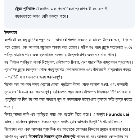
ট্রেন্ড পূর্বাভাস:
টেকসইতা এবং প্রামাণিকতা প্রকাশকারী রঙ আগামী
বছরগুলোতে আরও বেশি গুরুত্ব পাবে।
উপসংহার
কর্পোরেট রঙ শুধু নান্দনিক পছন্দ নয় – তারা কৌশলগত সরঞ্জাম যা আবেগ উদ্রেক করে, বিশ্বাস
গড়ে তোলে, এবং আপনার ব্র্যান্ডকে অনন্য করে তোলে। সঠিক রঙ পছন্দ ব্র্যান্ড সচেতনতা ৮০%
পর্যন্ত বাড়াতে পারে এবং ব্যবসায়িক সফলতায় উল্লেখযোগ্য অবদান রাখতে পারে।
রঙ নির্বাচন প্রক্রিয়া সতর্ক বিশ্লেষণ, কৌশলগত চিন্তা, এবং ধারাবাহিক বাস্তবায়ন প্রয়োজন।
প্রাথমিক ব্র্যান্ড বিশ্লেষণ থেকে প্রযুক্তিগত স্পেসিফিকেশন এবং দীর্ঘমেয়াদী বাস্তবায়ন পর্যন্ত
– প্রতিটি ধাপ সফলতার জন্য গুরুত্বপূর্ণ।
বিশেষ করে আপনার লক্ষ্য শ্রোতা বোঝা, প্রতিযোগীদের থেকে আলাদা হওয়া, এবং কালজয়ী
মূল্যবোধ বিবেচনা করা গুরুত্বপূর্ণ। ব্যক্তিগত পছন্দ এবং কৌশলগত সিদ্ধান্ত মিশ্রিত করা বা
প্রযুক্তিগত দিক উপেক্ষা করা সাধারণ ভুল যা সফলতাকে উল্লেখযোগ্যভাবে ক্ষতিগ্রস্ত করতে
পারে।
কিন্তু আমরা জানি এই প্রক্রিয়া সময় এবং প্রচেষ্টা নিতে পারে। এ জন্যই
Foundor.ai
আছে। আমাদের বুদ্ধিমান বিজনেস প্ল্যান সফটওয়্যার আপনার ইনপুট সিস্টেম্যাটিকভাবে
বিশ্লেষণ করে এবং আপনার প্রাথমিক ধারণাগুলোকে পেশাদার বিজনেস প্ল্যানে রূপান্তর করে।
আপনি শুধু একটি
বিশেষায়িত বিজনেস প্ল্যান টেমপ্লেট
পাবেন না, বরং আপনার কোম্পানির সব