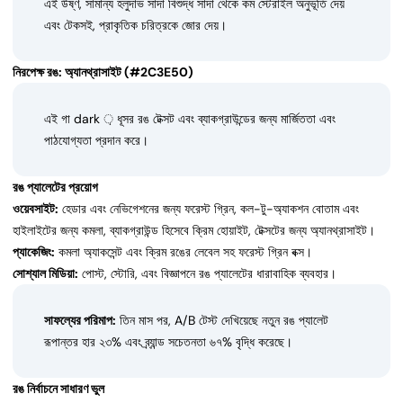
এই উষ্ণ, সামান্য হলুদাভ সাদা বিশুদ্ধ সাদা থেকে কম স্টেরাইল অনুভূতি দেয়
এবং টেকসই, প্রাকৃতিক চরিত্রকে জোর দেয়।
নিরপেক্ষ রঙ: অ্যানথ্রাসাইট (#2C3E50)
এই গা dark ় ধূসর রঙ টেক্সট এবং ব্যাকগ্রাউন্ডের জন্য মার্জিততা এবং
পাঠযোগ্যতা প্রদান করে।
রঙ প্যালেটের প্রয়োগ
ওয়েবসাইট:
হেডার এবং নেভিগেশনের জন্য ফরেস্ট গ্রিন, কল-টু-অ্যাকশন বোতাম এবং
হাইলাইটের জন্য কমলা, ব্যাকগ্রাউন্ড হিসেবে ক্রিম হোয়াইট, টেক্সটের জন্য অ্যানথ্রাসাইট।
প্যাকেজিং:
কমলা অ্যাকসেন্ট এবং ক্রিম রঙের লেবেল সহ ফরেস্ট গ্রিন বক্স।
সোশ্যাল মিডিয়া:
পোস্ট, স্টোরি, এবং বিজ্ঞাপনে রঙ প্যালেটের ধারাবাহিক ব্যবহার।
সাফল্যের পরিমাপ:
তিন মাস পর, A/B টেস্ট দেখিয়েছে নতুন রঙ প্যালেট
রূপান্তর হার ২৩% এবং ব্র্যান্ড সচেতনতা ৬৭% বৃদ্ধি করেছে।
রঙ নির্বাচনে সাধারণ ভুল