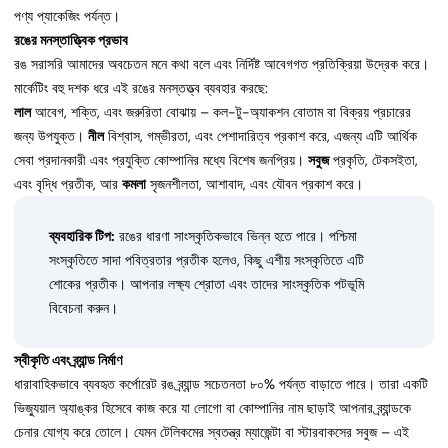
পণ্য প্যাকেজিং পর্যন্ত।
রঙের মনস্তাত্ত্বিক প্রভাব
রঙ সরাসরি আমাদের অবচেতন মনে কথা বলে এবং নির্দিষ্ট আবেগগত প্রতিক্রিয়া উদ্রেক করে।
মার্কেটিং বহু দশক ধরে এই রঙের মনস্তত্ত্ব ব্যবহার করছে:
লাল
আবেগ, শক্তি, এবং জরুরিতা বোঝায় – কল-টু-অ্যাকশন বোতাম বা বিক্রয় প্রচারের
জন্য উপযুক্ত।
নীল
বিশ্বাস, গম্ভীরতা, এবং পেশাদারিত্ব প্রকাশ করে, এজন্য এটি আর্থিক
সেবা প্রদানকারী এবং প্রযুক্তি কোম্পানির মধ্যে বিশেষ জনপ্রিয়।
সবুজ
প্রকৃতি, টেকসইতা,
এবং বৃদ্ধি প্রতীক, আর
কমলা
সৃজনশীলতা, আশাবাদ, এবং যৌবন প্রকাশ করে।
ব্যবহারিক টিপ:
রঙের ধারণা সাংস্কৃতিকভাবে ভিন্ন হতে পারে। পশ্চিমা
সংস্কৃতিতে সাদা পবিত্রতার প্রতীক হলেও, কিছু এশীয় সংস্কৃতিতে এটি
শোকের প্রতীক। আপনার লক্ষ্য শ্রোতা এবং তাদের সাংস্কৃতিক পটভূমি
বিবেচনা করুন।
স্বীকৃতি এবং ব্র্যান্ড নির্মাণ
ধারাবাহিকভাবে ব্যবহৃত কর্পোরেট রঙ ব্র্যান্ড সচেতনতা ৮০% পর্যন্ত বাড়াতে পারে। তারা একটি
ভিজ্যুয়াল অ্যাঙ্কর হিসেবে কাজ করে যা লোগো বা কোম্পানির নাম ছাড়াই আপনার ব্র্যান্ডকে
চেনার যোগ্য করে তোলে। যেমন টেলিকমের স্বতন্ত্র ম্যাজেন্টা বা স্টারবাকসের সবুজ – এই