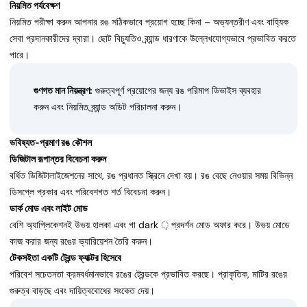
নিয়মিত পর্যবেক্ষণ
নিয়মিত পরীক্ষা করুন আপনার রঙ সঠিকভাবে প্রয়োগ হচ্ছে কিনা – অভ্যন্তরীণ এবং বাহ্যিক
সেবা প্রদানকারীদের দ্বারা। ছোট বিচ্যুতিও ব্র্যান্ড ধারণাকে উল্লেখযোগ্যভাবে প্রভাবিত করতে
পারে।
গুণগত মান নিয়ন্ত্রণ:
গুরুত্বপূর্ণ প্রয়োগের জন্য রঙ পরিমাপ ডিভাইস ব্যবহার
করুন এবং নিয়মিত ব্র্যান্ড অডিট পরিচালনা করুন।
ভবিষ্যত-প্রমাণ রঙ কৌশল
ডিজিটাল রূপান্তর বিবেচনা করুন
বর্ধিত ডিজিটালাইজেশনের সাথে, রঙ প্রধানত স্ক্রিনে দেখা হয়। রঙ বেছে নেওয়ার সময় বিভিন্ন
ডিসপ্লে প্রকার এবং পরিবেশগত শর্ত বিবেচনা করুন।
ডার্ক মোড এবং লাইট মোড
বেশি অ্যাপ্লিকেশনই উভয় হালকা এবং গা dark ় প্রদর্শন মোড অফার করে। উভয় মোডে
কাজ করার জন্য রঙের ভ্যারিয়েশন তৈরি করুন।
টেকসইতা একটি ট্রেন্ড ফ্যাক্টর হিসেবে
পরিবেশ সচেতনতা ক্রমবর্ধমানভাবে রঙের ট্রেন্ডকে প্রভাবিত করছে। প্রাকৃতিক, মাটির রঙের
গুরুত্ব বাড়ছে এবং দায়িত্ববোধের সংকেত দেয়।