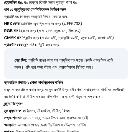
ত্রৈমাসিক রঙ:
রঙ চক্রের তিনটি সমান দূরত্বে থাকা রঙ
ধাপ ৫: প্রযুক্তিগত স্পেসিফিকেশন নির্ধারণ করুন
প্রতিটি রঙ বিভিন্ন ফরম্যাটে নির্ধারণ করতে হবে:
HEX কোড
ডিজিটাল অ্যাপ্লিকেশনের জন্য (#FF5733)
RGB মান
স্ক্রিনের জন্য (লাল: ২৫৫, সবুজ: ৮৭, নীল: ৫১)
CMYK মান
প্রিন্টের জন্য (সায়ান: ০%, ম্যাজেন্টা: ৬৬%, হলুদ: ৮০%, কালো: ০%)
প্যানটোন রেফারেন্স
সঠিক প্রিন্ট রঙের জন্য
প্রো টিপ:
প্রতিটি রঙের জন্য সব প্রযুক্তিগত মানের একটি ওভারভিউ তৈরি
করুন। এটি পরে সময় বাঁচায় এবং ধারাবাহিকতা নিশ্চিত করে।
ব্যবহারিক উদাহরণ: মোজা সাবস্ক্রিপশন সার্ভিস
তত্ত্বকে ব্যবহারিক করার জন্য, আসুন একটি উদ্ভাবনী মোজা সাবস্ক্রিপশন সার্ভিসের কর্পোরেট
রঙ তৈরি করি যা স্টাইল সচেতন, টেকসইতা-মনোযোগী মানুষদের লক্ষ্য করে।
ব্র্যান্ড বিশ্লেষণ
মূল মূল্যবোধ:
ব্যক্তিত্ব, টেকসইতা, স্টাইল, বিস্ময়
লক্ষ্য শ্রোতা:
২৫-৪০ বছর, গড়ের উপরে আয়, ফ্যাশন-আগ্রহী
অবস্থান:
অসাধারণ মোজার জন্য প্রিমিয়াম সাবস্ক্রিপশন সার্ভিস