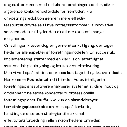
dag sætter kursen mod cirkulære forretningsmodeller, sikrer
afgørende konkurrencefordele for fremtiden. Fra
omkostningsreduktion gennem mere effektiv
ressourceudnyttelse til nye indtægtsstrømme via innovative
servicemodeller tilbyder den cirkulære økonomi mange
muligheder.
Omstillingen kræver dog en gennemtænkt tilgang, der tager
højde for alle aspekter af forretningsmodellen. En succesfuld
implementering starter med en klar vision, efterfulgt af
systematisk planlægning og konsekvent eksekvering.
Men vi ved også, at denne proces kan tage tid og kræve indsats.
Her kommer
Foundor.ai
ind i billedet. Vores intelligente
forretningsplanssoftware analyserer systematisk dine input og
omdanner dine første koncepter til professionelle
forretningsplaner. Du får ikke kun en
skræddersyet
forretningsplansskabelon
, men også konkrete,
handlingsorienterede strategier til maksimal
effektivitetsforbedring i alle virksomhedens områder.