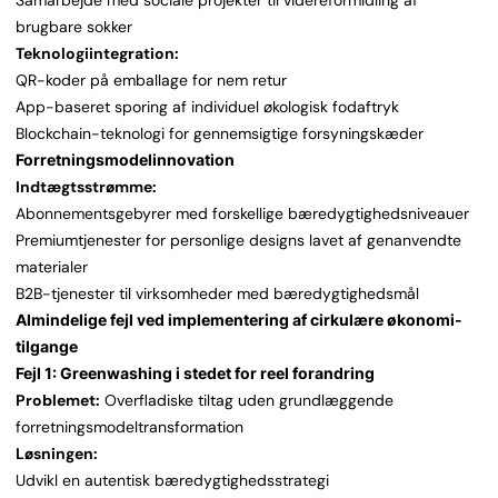
Samarbejde med sociale projekter til videreformidling af
brugbare sokker
Teknologiintegration:
QR-koder på emballage for nem retur
App-baseret sporing af individuel økologisk fodaftryk
Blockchain-teknologi for gennemsigtige forsyningskæder
Forretningsmodelinnovation
Indtægtsstrømme:
Abonnementsgebyrer med forskellige bæredygtighedsniveauer
Premiumtjenester for personlige designs lavet af genanvendte
materialer
B2B-tjenester til virksomheder med bæredygtighedsmål
Almindelige fejl ved implementering af cirkulære økonomi-
tilgange
Fejl 1: Greenwashing i stedet for reel forandring
Problemet:
Overfladiske tiltag uden grundlæggende
forretningsmodeltransformation
Løsningen:
Udvikl en autentisk bæredygtighedsstrategi