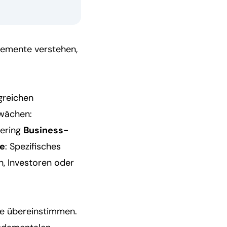
Elemente verstehen,
greichen
hwächen:
eering
Business-
se
: Spezifisches
n, Investoren oder
te übereinstimmen.