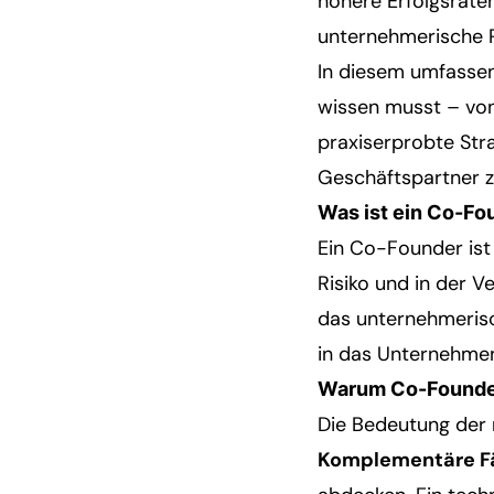
höhere Erfolgsraten
unternehmerische R
In diesem umfassen
wissen musst – von 
praxiserprobte Stra
Geschäftspartner z
Was ist ein Co-Fo
Ein Co-Founder ist 
Risiko und in der V
das unternehmerisch
in das Unternehmen
Warum Co-Founde
Die Bedeutung der 
Komplementäre Fä