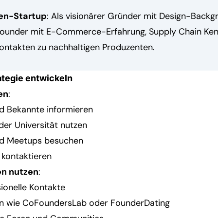
ken-Startup
: Als visionärer Gründer mit Design-Backg
ounder mit E-Commerce-Erfahrung, Supply Chain Ken
Kontakten zu nachhaltigen Produzenten.
ategie entwickeln
en
:
nd Bekannte informieren
er Universität nutzen
nd Meetups besuchen
 kontaktieren
en nutzen
:
sionelle Kontakte
n wie CoFoundersLab oder FounderDating