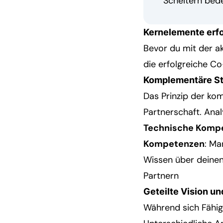
Scheitern bed
Kernelemente erf
Bevor du mit der a
die erfolgreiche 
Komplementäre St
Das Prinzip der ko
Partnerschaft. Ana
Technische Komp
Kompetenzen
: Ma
Wissen über deine
Partnern
Geteilte Vision u
Während sich Fähig