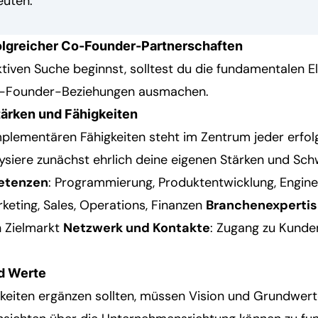
euten.
olgreicher Co-Founder-Partnerschaften
ktiven Suche beginnst, solltest du die fundamentalen 
Co-Founder-Beziehungen ausmachen.
ärken und Fähigkeiten
mplementären Fähigkeiten steht im Zentrum jeder erfol
lysiere zunächst ehrlich deine eigenen Stärken und Sc
etenzen
: Programmierung, Produktentwicklung, Engin
rketing, Sales, Operations, Finanzen
Branchenexperti
n Zielmarkt
Netzwerk und Kontakte
: Zugang zu Kunde
nd Werte
keiten ergänzen sollten, müssen Vision und Grundwer