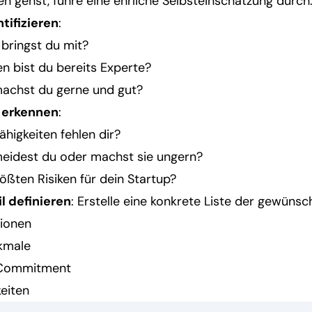
n gehst, führe eine ehrliche Selbsteinschätzung durch
tifizieren
:
 bringst du mit?
n bist du bereits Experte?
achst du gerne und gut?
 erkennen
:
ähigkeiten fehlen dir?
eidest du oder machst sie ungern?
ößten Risiken für dein Startup?
l definieren
: Erstelle eine konkrete Liste der gewüns
tionen
kmale
 Commitment
keiten