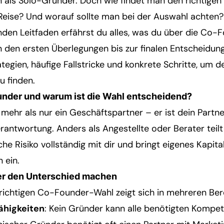
 als Solo-Gründer. Doch wie findet man den richtigen 
eise? Und worauf sollte man bei der Auswahl achten?
den Leitfaden erfährst du alles, was du über die Co
den ersten Überlegungen bis zur finalen Entscheidung.
tegien, häufige Fallstricke und konkrete Schritte, um d
u finden.
under und warum ist die Wahl entscheidend?
mehr als nur ein Geschäftspartner – er ist dein Partner
erantwortung. Anders als Angestellte oder Berater tei
e Risiko vollständig mit dir und bringt eigenes Kapital
 ein.
r den Unterschied machen
richtigen Co-Founder-Wahl zeigt sich in mehreren Ber
higkeiten
: Kein Gründer kann alle benötigten Kompe