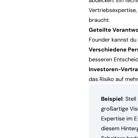
abdecken. Ein tech
Vertriebsexpertise
braucht.
Geteilte Verantw
Founder kannst du 
Verschiedene Per
besseren Entscheid
Investoren-Vertr
das Risiko auf mehre
Beispiel
: Stel
großartige Visi
Expertise im 
diesem Hinter