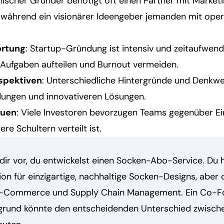
nischer Gründer benötigt oft einen Partner mit Market
, während ein visionärer Ideengeber jemanden mit oper
ortung
: Startup-Gründung ist intensiv und zeitaufwend
Aufgaben aufteilen und Burnout vermeiden.
spektiven
: Unterschiedliche Hintergründe und Denkwe
ungen und innovativeren Lösungen.
auen
: Viele Investoren bevorzugen Teams gegenüber Ei
re Schultern verteilt ist.
l dir vor, du entwickelst einen Socken-Abo-Service. Du 
on für einzigartige, nachhaltige Socken-Designs, aber di
E-Commerce und Supply Chain Management. Ein Co-F
grund könnte den entscheidenden Unterschied zwische