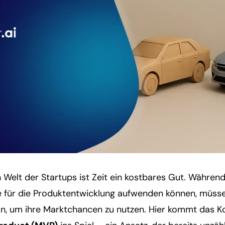
Welt der Startups ist Zeit ein kostbares Gut. Während
 für die Produktentwicklung aufwenden können, müsse
eln, um ihre Marktchancen zu nutzen. Hier kommt das 