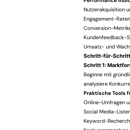
Performance Indic
Nutzerakquisition u
Engagement-Rate
Conversion-Metrik
Kundenfeedback-S
Umsatz- und Wach
Schritt-für-Schri
Schritt 1: Marktf
Beginne mit gründl
analysiere Konkurre
Praktische Tools f
Online-Umfragen u
Social Media-Liste
Keyword-Recherch