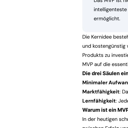
Das MVP ist ni
intelligentest
ermöglicht.
Die Kernidee beste
und kostengünstig w
Produkts zu invest
MVP auf die essent
Die drei Säulen e
Minimaler Aufwa
Marktfähigkeit
: D
Lernfähigkeit
: Jed
Warum ist ein MVP
In der heutigen sc