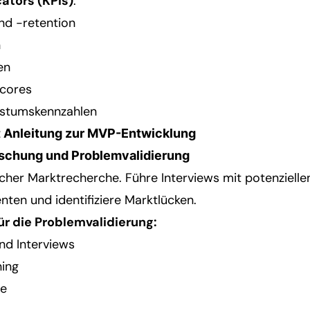
ators (KPIs)
:
nd -retention
n
en
cores
stumskennzahlen
tt Anleitung zur MVP-Entwicklung
orschung und Problemvalidierung
icher Marktrecherche. Führe Interviews mit potenziell
nten und identifiziere Marktlücken.
ür die Problemvalidierung:
nd Interviews
ning
e