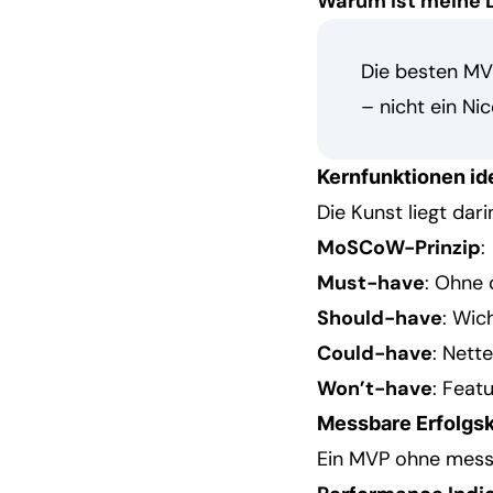
Warum ist meine 
Die besten MVP
– nicht ein Ni
Kernfunktionen ide
Die Kunst liegt dar
MoSCoW-Prinzip
:
Must-have
: Ohne 
Should-have
: Wic
Could-have
: Nett
Won’t-have
: Feat
Messbare Erfolgskr
Ein MVP ohne messba