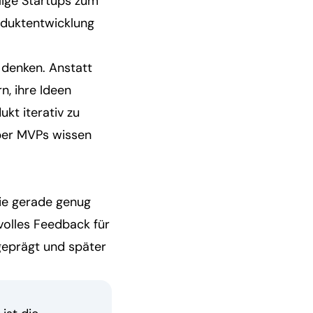
hlige Startups zum
roduktentwicklung
 denken. Anstatt
n, ihre Ideen
kt iterativ zu
über MVPs wissen
die gerade genug
volles Feedback für
 geprägt und später