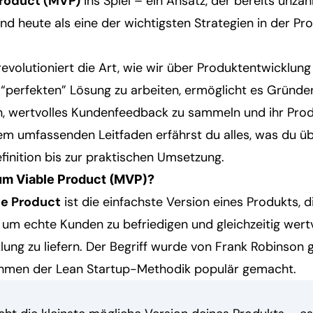
roduct (MVP)
ins Spiel – ein Ansatz, der bereits unzä
und heute als eine der wichtigsten Strategien in der P
volutioniert die Art, wie wir über Produktentwicklung
“perfekten” Lösung zu arbeiten, ermöglicht es Gründer
en, wertvolles Kundenfeedback zu sammeln und ihr Produ
sem umfassenden Leitfaden erfährst du alles, was du 
finition bis zur praktischen Umsetzung.
um Viable Product (MVP)?
e Product
ist die einfachste Version eines Produkts, 
 um echte Kunden zu befriedigen und gleichzeitig wert
lung zu liefern. Der Begriff wurde von Frank Robinson
ahmen der Lean Startup-Methodik populär gemacht.