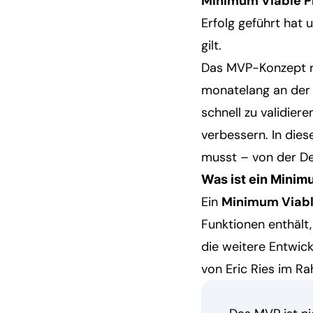
Minimum Viable P
Erfolg geführt hat 
gilt.
Das MVP-Konzept re
monatelang an der 
schnell zu validier
verbessern. In die
musst – von der De
Was ist ein Minim
Ein
Minimum Viabl
Funktionen enthält,
die weitere Entwick
von Eric Ries im R