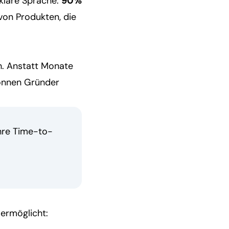
 klare Sprache:
90%
von Produkten, die
h. Anstatt Monate
können Gründer
hre Time-to-
 ermöglicht: