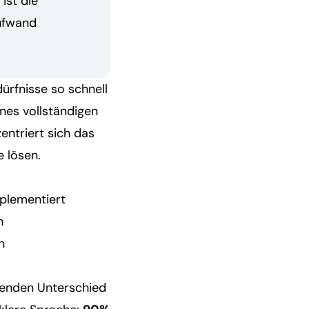
ist die
Aufwand
rfnisse so schnell
ines vollständigen
ntriert sich das
 lösen.
plementiert
n
n
denden Unterschied