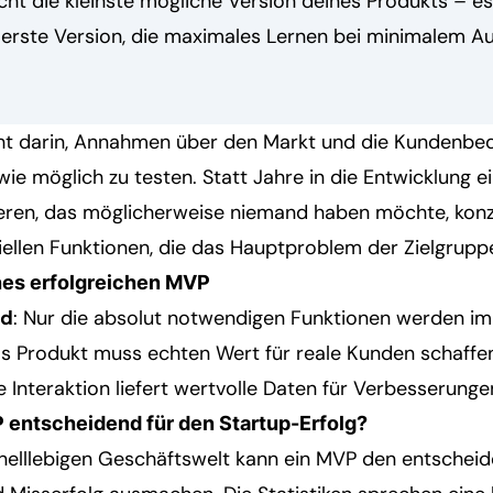
cht die kleinste mögliche Version deines Produkts – es 
e erste Version, die maximales Lernen bei minimalem 
ht darin, Annahmen über den Markt und die Kundenbedü
ie möglich zu testen. Statt Jahre in die Entwicklung e
ieren, das möglicherweise niemand haben möchte, konze
iellen Funktionen, die das Hauptproblem der Zielgruppe
ines erfolgreichen MVP
nd
: Nur die absolut notwendigen Funktionen werden im
as Produkt muss echten Wert für reale Kunden schaffe
e Interaktion liefert wertvolle Daten für Verbesserunge
 entscheidend für den Startup-Erfolg?
hnelllebigen Geschäftswelt kann ein MVP den entschei