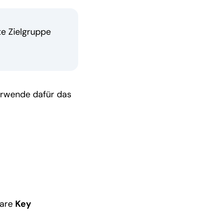
te Zielgruppe
 Verwende dafür das
lare
Key