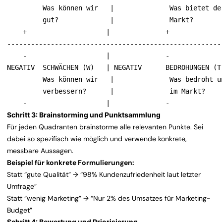
         Was können wir   |              Was bietet der
         gut?             |              Markt?        
    +                    |              +              
-------------------------------------------------------
    -                    |              -              
NEGATIV  SCHWÄCHEN (W)   | NEGATIV      BEDROHUNGEN (T)
         Was können wir   |              Was bedroht un
         verbessern?      |              im Markt?     
    -                    |              -             
Schritt 3: Brainstorming und Punktsammlung
Für jeden Quadranten brainstorme alle relevanten Punkte. Sei
dabei so spezifisch wie möglich und verwende konkrete,
messbare Aussagen.
Beispiel für konkrete Formulierungen:
Statt “gute Qualität” → “98% Kundenzufriedenheit laut letzter
Umfrage”
Statt “wenig Marketing” → “Nur 2% des Umsatzes für Marketing-
Budget”
Schritt 4: Bewertung und Priorisierung