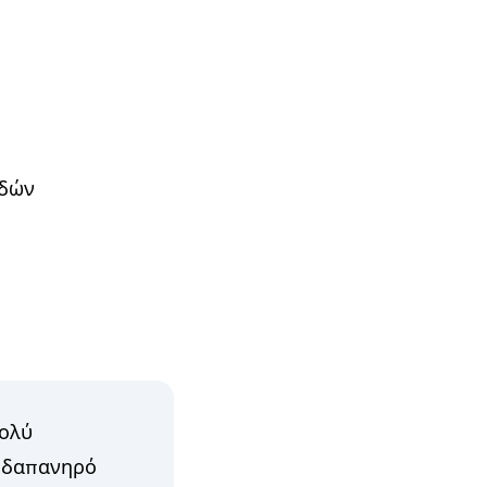
ωδών
Πολύ
ι δαπανηρό