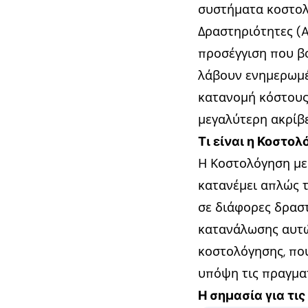
συστήματα κοστολ
Δραστηριότητες (A
προσέγγιση που βο
λάβουν ενημερωμέ
κατανομή κόστους 
μεγαλύτερη ακρίβ
Τι είναι η Κοστολ
Η Κοστολόγηση με 
κατανέμει απλώς τ
σε διάφορες δραστ
κατανάλωσης αυτώ
κοστολόγησης, που
υπόψη τις πραγματ
Η σημασία για τις