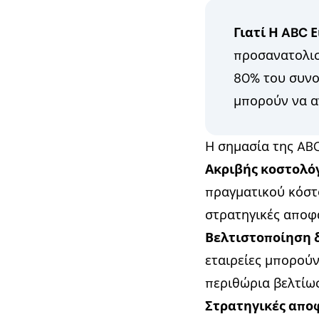
Γιατί Η ABC 
προσανατολισ
80% του συνο
μπορούν να α
Η σημασία της ABC
Ακριβής κοστολό
πραγματικού κόστο
στρατηγικές αποφ
Βελτιστοποίηση 
εταιρείες μπορού
περιθώρια βελτίω
Στρατηγικές απο