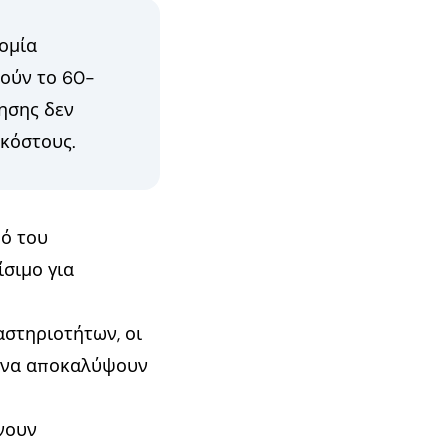
ομία
λούν το 60-
ησης δεν
κόστους.
ό του
σιμο για
στηριοτήτων, οι
ι να αποκαλύψουν
νουν