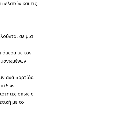
 πελατών και τις
ελούνται σε μια
ι άμεσα με τον
μεμονωμένων
υν ανά παρτίδα
ρτίδων.
ριότητες όπως ο
τική με το