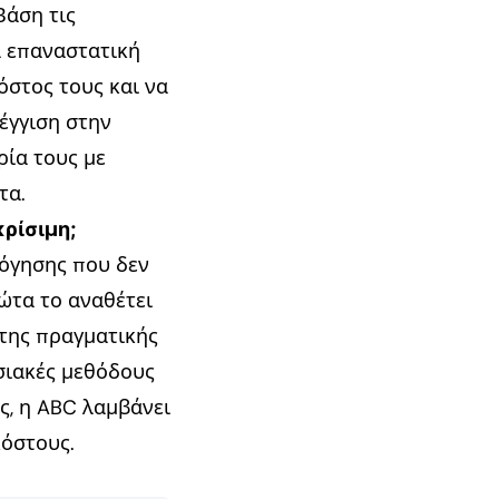
Βάση τις
α επαναστατική
όστος τους και να
έγγιση στην
ρία τους με
τα.
κρίσιμη;
λόγησης που δεν
ώτα το αναθέτει
 της πραγματικής
σιακές μεθόδους
ς, η ABC λαμβάνει
κόστους.