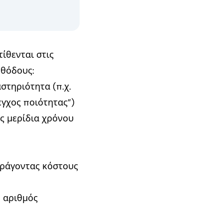
ίθενται στις
εθόδους:
τηριότητα (π.χ.
εγχος ποιότητας”)
ς μερίδια χρόνου
αράγοντας κόστους
 αριθμός