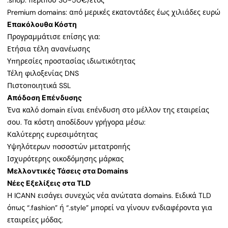
.shop: περίπου 30-50€/έτος
Premium domains: από μερικές εκατοντάδες έως χιλιάδες ευρώ
Επακόλουθα Κόστη
Προγραμμάτισε επίσης για:
Ετήσια τέλη ανανέωσης
Υπηρεσίες προστασίας ιδιωτικότητας
Τέλη φιλοξενίας DNS
Πιστοποιητικά SSL
Απόδοση Επένδυσης
Ένα καλό domain είναι επένδυση στο μέλλον της εταιρείας
σου. Τα κόστη αποδίδουν γρήγορα μέσω:
Καλύτερης ευρεσιμότητας
Υψηλότερων ποσοστών μετατροπής
Ισχυρότερης οικοδόμησης μάρκας
Μελλοντικές Τάσεις στα Domains
Νέες Εξελίξεις στα TLD
Η ICANN εισάγει συνεχώς νέα ανώτατα domains. Ειδικά TLD
όπως “.fashion” ή “.style” μπορεί να γίνουν ενδιαφέροντα για
εταιρείες μόδας.