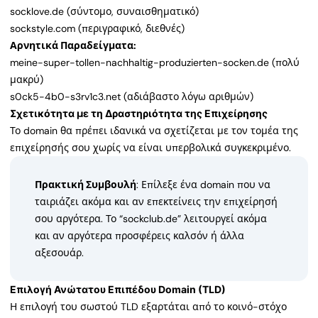
socklove.de (σύντομο, συναισθηματικό)
sockstyle.com (περιγραφικό, διεθνές)
Αρνητικά Παραδείγματα:
meine-super-tollen-nachhaltig-produzierten-socken.de (πολύ
μακρύ)
s0ck5-4b0-s3rv1c3.net (αδιάβαστο λόγω αριθμών)
Σχετικότητα με τη Δραστηριότητα της Επιχείρησης
Το domain θα πρέπει ιδανικά να σχετίζεται με τον τομέα της
επιχείρησής σου χωρίς να είναι υπερβολικά συγκεκριμένο.
Πρακτική Συμβουλή
: Επίλεξε ένα domain που να
ταιριάζει ακόμα και αν επεκτείνεις την επιχείρησή
σου αργότερα. Το “sockclub.de” λειτουργεί ακόμα
και αν αργότερα προσφέρεις καλσόν ή άλλα
αξεσουάρ.
Επιλογή Ανώτατου Επιπέδου Domain (TLD)
Η επιλογή του σωστού TLD εξαρτάται από το κοινό-στόχο