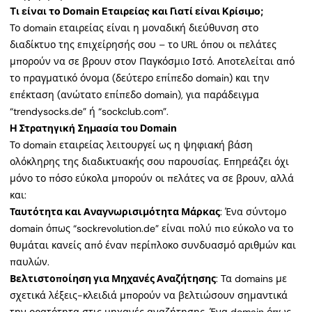
Τι είναι το Domain Εταιρείας και Γιατί είναι Κρίσιμο;
Το domain εταιρείας είναι η μοναδική διεύθυνση στο
διαδίκτυο της επιχείρησής σου – το URL όπου οι πελάτες
μπορούν να σε βρουν στον Παγκόσμιο Ιστό. Αποτελείται από
το πραγματικό όνομα (δεύτερο επίπεδο domain) και την
επέκταση (ανώτατο επίπεδο domain), για παράδειγμα
“trendysocks.de” ή “sockclub.com”.
Η Στρατηγική Σημασία του Domain
Το domain εταιρείας λειτουργεί ως η ψηφιακή βάση
ολόκληρης της διαδικτυακής σου παρουσίας. Επηρεάζει όχι
μόνο το πόσο εύκολα μπορούν οι πελάτες να σε βρουν, αλλά
και:
Ταυτότητα και Αναγνωρισιμότητα Μάρκας
: Ένα σύντομο
domain όπως “sockrevolution.de” είναι πολύ πιο εύκολο να το
θυμάται κανείς από έναν περίπλοκο συνδυασμό αριθμών και
παυλών.
Βελτιστοποίηση για Μηχανές Αναζήτησης
: Τα domains με
σχετικά λέξεις-κλειδιά μπορούν να βελτιώσουν σημαντικά