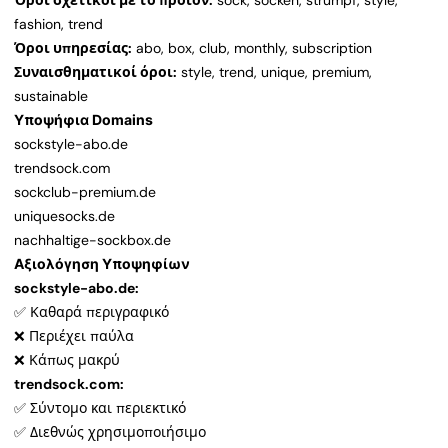
Όροι σχετικοί με το προϊόν:
sock, socken, strumpf, style,
fashion, trend
Όροι υπηρεσίας:
abo, box, club, monthly, subscription
Συναισθηματικοί όροι:
style, trend, unique, premium,
sustainable
Υποψήφια Domains
sockstyle-abo.de
trendsock.com
sockclub-premium.de
uniquesocks.de
nachhaltige-sockbox.de
Αξιολόγηση Υποψηφίων
sockstyle-abo.de:
✅ Καθαρά περιγραφικό
❌ Περιέχει παύλα
❌ Κάπως μακρύ
trendsock.com:
✅ Σύντομο και περιεκτικό
✅ Διεθνώς χρησιμοποιήσιμο