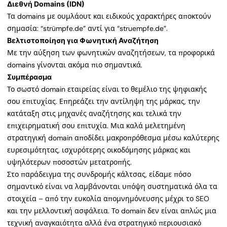
Διεθνή Domains (IDN)
Τα domains με ουμλάουτ και ειδικούς χαρακτήρες αποκτούν
σημασία: “strümpfe.de” αντί για “struempfe.de”.
Βελτιστοποίηση για Φωνητική Αναζήτηση
Με την αύξηση των φωνητικών αναζητήσεων, τα προφορικά
domains γίνονται ακόμα πιο σημαντικά.
Συμπέρασμα
Το σωστό domain εταιρείας είναι το θεμέλιο της ψηφιακής
σου επιτυχίας. Επηρεάζει την αντίληψη της μάρκας, την
κατάταξη στις μηχανές αναζήτησης και τελικά την
επιχειρηματική σου επιτυχία. Μια καλά μελετημένη
στρατηγική domain αποδίδει μακροπρόθεσμα μέσω καλύτερης
ευρεσιμότητας, ισχυρότερης οικοδόμησης μάρκας και
υψηλότερων ποσοστών μετατροπής.
Στο παράδειγμα της συνδρομής κάλτσας, είδαμε πόσο
σημαντικό είναι να λαμβάνονται υπόψη συστηματικά όλα τα
στοιχεία – από την ευκολία απομνημόνευσης μέχρι το SEO
και την μελλοντική ασφάλεια. Το domain δεν είναι απλώς μια
τεχνική αναγκαιότητα αλλά ένα στρατηγικό περιουσιακό