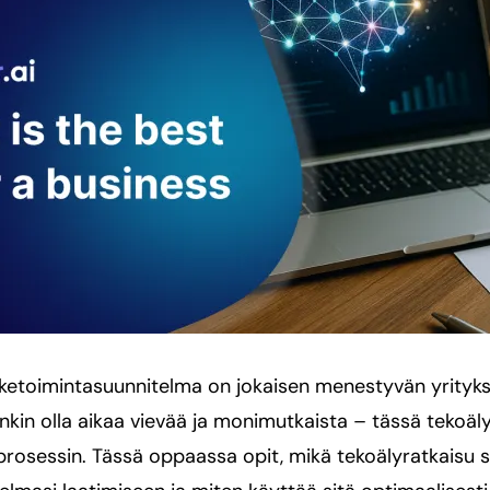
iiketoimintasuunnitelma on jokaisen menestyvän yrityk
enkin olla aikaa vievää ja monimutkaista – tässä tekoäl
prosessin. Tässä oppaassa opit, mikä tekoälyratkaisu s