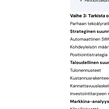
✓ Hinnoittelum
Vaihe 3: Tarkista
Parhaan tekoälyratk
Strateginen suunn
Automaattinen SWO
Kohdeyleisön määri
Positiointistrategia
Taloudellinen suu
Tulonennusteet
Kustannusrakenteen
Kannattavuuslaske
Investointitarpeen 
Markkina-analyys