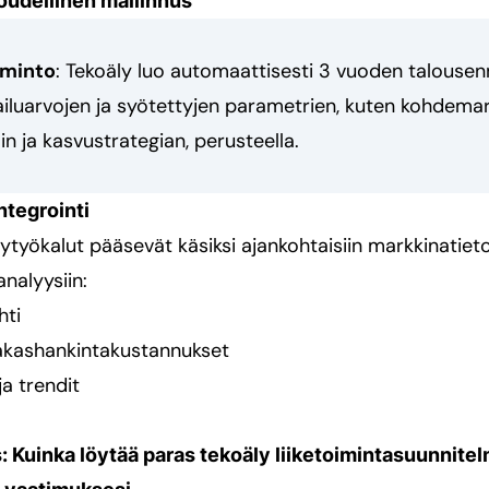
oudellinen mallinnus
iminto
: Tekoäly luo automaattisesti 3 vuoden talouse
ailuarvojen ja syötettyjen parametrien, kuten kohdemar
in ja kasvustrategian, perusteella.
ntegrointi
työkalut pääsevät käsiksi ajankohtaisiin markkinatietoi
nalyysiin:
hti
akashankintakustannukset
a trendit
: Kuinka löytää paras tekoäly liiketoimintasuunnitel