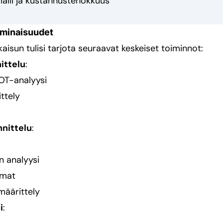
alli ja kustannustehokkuus
 ominaisuudet
aisun tulisi tarjota seuraavat keskeiset toiminnot:
ittelu
:
T-analyysi
ttely
nnittelu
:
 analyysi
lmat
määrittely
i
: