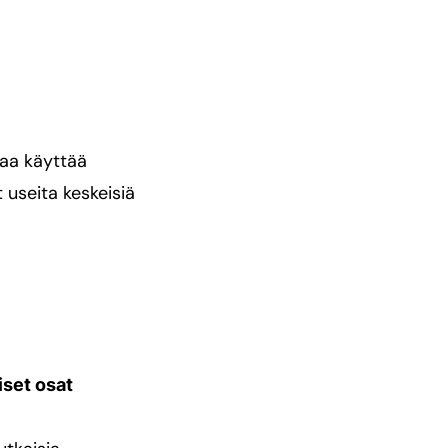
raa käyttää
 useita keskeisiä
iset osat