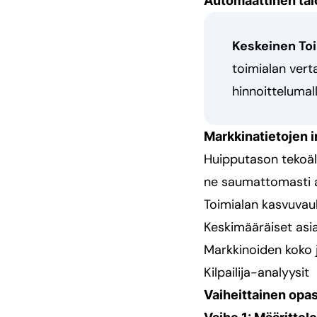
Automaattinen tal
Keskeinen To
toimialan vert
hinnoittelumall
Markkinatietojen i
Huipputason tekoäly
ne saumattomasti a
Toimialan kasvuvau
Keskimääräiset asi
Markkinoiden koko j
Kilpailija-analyysit
Vaiheittainen opas