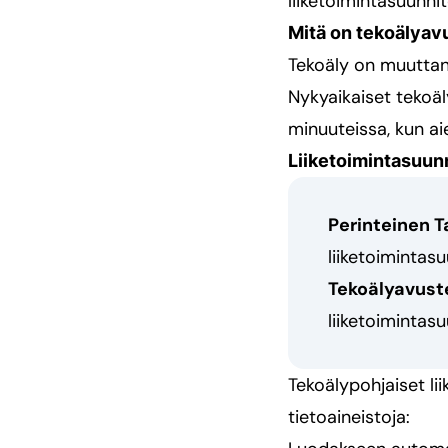
liiketoimintasuunni
Mitä on tekoälyavu
Tekoäly on muuttanu
Nykyaikaiset tekoäl
minuuteissa, kun aie
Liiketoimintasuun
Perinteinen 
liiketoimintas
Tekoälyavust
liiketoimintas
Tekoälypohjaiset li
tietoaineistoja: