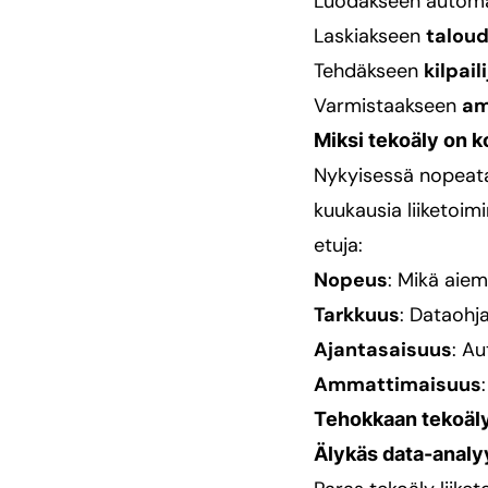
Luodakseen automa
Laskiakseen
taloud
Tehdäkseen
kilpai
Varmistaakseen
am
Miksi tekoäly on 
Nykyisessä nopeatah
kuukausia liiketoim
etuja:
Nopeus
: Mikä aiem
Tarkkuus
: Dataohja
Ajantasaisuus
: A
Ammattimaisuus
Tehokkaan tekoäly
Älykäs data-analy