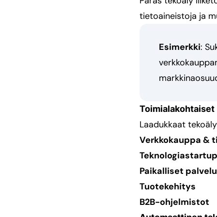
Paras tekoäly liike
tietoaineistoja ja m
Esimerkki
: Su
verkkokauppama
markkinaosuude
Toimialakohtaiset 
Laadukkaat tekoälyty
Verkkokauppa & ti
Teknologiastartup
Paikalliset palvelu
Tuotekehitys
B2B-ohjelmistot