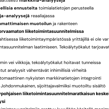
attisesti
markkina-analyysejä
ellisia ennusteita
toimialatietojen perusteella
lija-analyysejä
reaaliajassa
mattimaisen muotoilun
ja rakenteen
korvaamaton liiketoimintasuunnitelmissa
tisessa liiketoimintaympäristössä yrittäjillä ei ole va
intasuunnitelman laatimiseen. Tekoälytyökalut tarjoavat
min vei viikkoja, tekoälytyökalut hoitavat tunneissa
tut analyysit vähentävät inhimillisiä virheitä
utomaattinen nykyisten markkinatietojen integrointi
: Johdonmukainen, sijoittajavalmiiksi muotoiltu sisältö
pohjaisen liiketoimintasuunnitelmaratkaisun keske
ysi