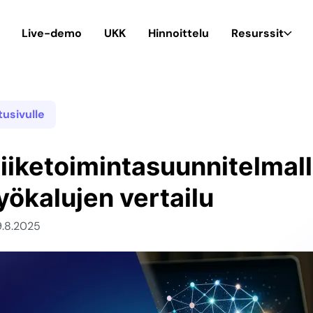
Live-demo
UKK
Hinnoittelu
Resurssit
tusivulle
liiketoimintasuunnitelmal
yökalujen vertailu
9.8.2025