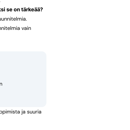
.
si se on tärkeää?
uunnitelmia.
nitelmia vain
n
ppimista ja suuria