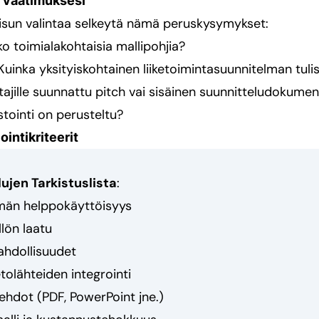
e vaatimuksesi
isun valintaa selkeytä nämä peruskysymykset:
tko toimialakohtaisia mallipohjia?
 Kuinka yksityiskohtainen liiketoimintasuunnitelman tulis
ittajille suunnattu pitch vai sisäinen suunnitteludokumen
stointi on perusteltu?
ointikriteerit
ujen Tarkistuslista
:
ymän helppokäyttöisyys
lön laatu
hdollisuudet
tolähteiden integrointi
ehdot (PDF, PowerPoint jne.)