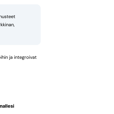
nnusteet
kkinan,
hin ja integroivat
mallesi