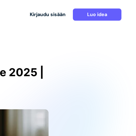
Kirjaudu sisään
Luo idea
le 2025 |