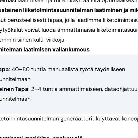
telmasi laatimiseen ja miten käyttää sitä optimaalisesti
steinen liiketoimintasuunnitelman laatiminen ja mik
t perusteellisesti tapaa, jolla laadimme liiketoimintas
ytyökalut voivat luoda ammattimaisia liiketoimintasuun
mmin siihen kului viikkoja.
nitelman laatimisen vallankumous
Tapa
: 40–80 tuntia manuaalista työtä täydelliseen
uunnitelmaan
einen Tapa
: 2–4 tuntia ammattimaiseen, dataohjattuu
uunnitelmaan
iketoimintasuunnitelman generaattorit käyttävät koneo