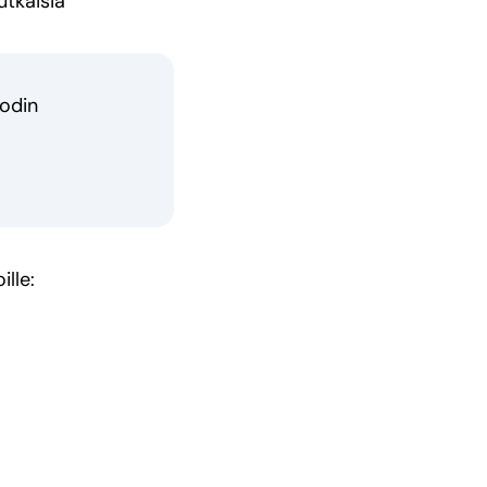
utkaisia
uodin
ille: