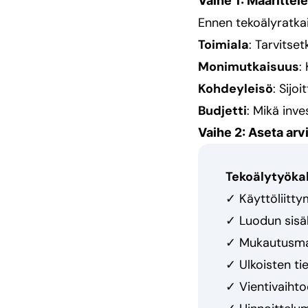
Vaihe 1: Määrittel
Ennen tekoälyratka
Toimiala
: Tarvitse
Monimutkaisuus
:
Kohdeyleisö
: Sijo
Budjetti
: Mikä inve
Vaihe 2: Aseta arvi
Tekoälytyökal
✓ Käyttöliitt
✓ Luodun sisäl
✓ Mukautusma
✓ Ulkoisten tie
✓ Vientivaihto