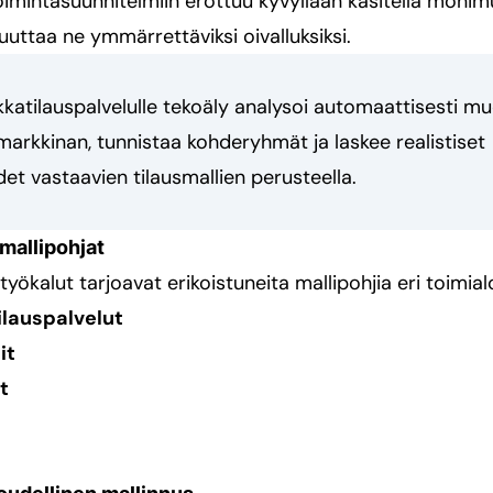
toimintasuunnitelmiin erottuu kyvyllään käsitellä monim
uuttaa ne ymmärrettäviksi oivalluksiksi.
kkatilauspalvelulle tekoäly analysoi automaattisesti m
rkkinan, tunnistaa kohderyhmät ja laskee realistiset
t vastaavien tilausmallien perusteella.
mallipohjat
ökalut tarjoavat erikoistuneita mallipohjia eri toimialo
lauspalvelut
it
t