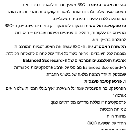
בהירות אסטרטגית:
ה-BSC מאלץ חברות להגדיר בבירור את
האסטרטגיה שלהן ולתרגם אותה למטרות קונקרטיות ומדידות. זה מונע
מההנהלה ללכת לאיבוד בפרטים תפעוליים.
פרספקטיבה הוליסטית:
במקום להתמקד רק במדדים פיננסיים, ה-BSC
מתייחס גם ללקוחות, תהליכים פנימיים ופיתוח עובדים – היסודות
להצלחה בת-קיימא.
תקשורת האסטרטגיה:
ה-BSC עושה את האסטרטגיות המורכבות
מובנות לכל העובדים ומראה כיצד כל אחד יכול לתרום להצלחה הכוללת.
ארבעת האלמנטים המרכזיים של ה-Balanced Scorecard
ה-Balanced Scorecard מבוסס על ארבע פרספקטיבות מקושרות
שמספקות יחד תמונה מלאה של ביצועי החברה:
1. פרספקטיבה פיננסית
הפרספקטיבה הפיננסית עונה על השאלה: “איך בעלי המניות שלנו רואים
אותנו?”
פרספקטיבה זו כוללת מדדים מסורתיים כגון:
צמיחת הכנסות
מרווחי רווח
החזר על השקעה (ROI)