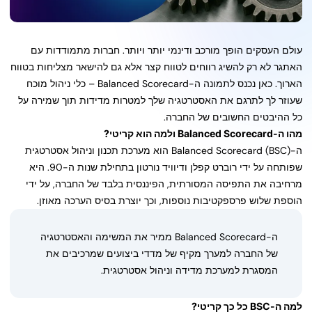
עולם העסקים הופך מורכב ודינמי יותר ויותר. חברות מתמודדות עם
האתגר לא רק להשיג רווחים לטווח קצר אלא גם להישאר מצליחות בטווח
הארוך. כאן נכנס לתמונה ה-Balanced Scorecard – כלי ניהול מוכח
שעוזר לך לתרגם את האסטרטגיה שלך למטרות מדידות תוך שמירה על
כל ההיבטים החשובים של החברה.
מהו ה-Balanced Scorecard ולמה הוא קריטי?
ה-Balanced Scorecard (BSC) הוא מערכת תכנון וניהול אסטרטגית
שפותחה על ידי רוברט קפלן ודיוויד נורטון בתחילת שנות ה-90. היא
מרחיבה את התפיסה המסורתית, הפיננסית בלבד של החברה, על ידי
הוספת שלוש פרספקטיבות נוספות, וכך יוצרת בסיס הערכה מאוזן.
ה-Balanced Scorecard ממיר את המשימה והאסטרטגיה
של החברה למערך מקיף של מדדי ביצועים שמרכיבים את
המסגרת למערכת מדידה וניהול אסטרטגית.
למה ה-BSC כל כך קריטי?