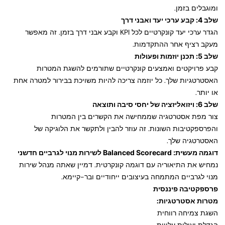
ומוגבלים בזמן.
שלב 4: קבע ערכי יעד ואבני דרך
הגדר ערכי יעד קונקרטיים לכל KPI וקבע אבני דרך בזמן. זה מאפשר
מעקב רציף אחר ההתקדמות.
שלב 5: תכנן יוזמות ופעולות
קבע פרויקטים ואמצעים קונקרטיים שתורמים להשגת המטרות
האסטרטגיות שלך. כל יוזמה צריכה להיות משויכת בבירור למטרה אחת
או יותר.
שלב 6: ויזואליזציה של יחסי סיבה ותוצאה
צור מפת אסטרטגיה שממחישה את הקשרים בין המטרות
והפרספקטיבות השונות. זה עוזר להבין ולתקשר את הלוגיקה של
האסטרטגיה שלך.
דוגמה מעשית: Balanced Scorecard לשירות מנוי לגרביים חדשני
נמחיש את התיאוריה עם דוגמה קונקרטית. דמיין שאתה מנהל שירות
מנוי לגרביים המתמחה בעיצובים ייחודיים ובר-קיימא.
פרספקטיבה פיננסית
מטרות אסטרטגיות:
השגת צמיחה רווחית