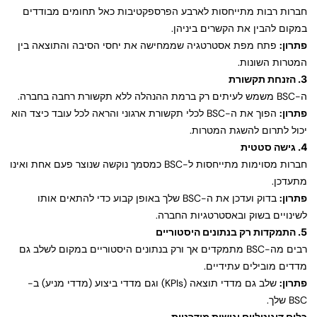
חברות רבות מתייחסות לארבע הפרספקטיבות כאל תחומים מבודדים
במקום להבין את הקשרים ביניהן.
פתרון:
פתח מפת אסטרטגיה שממחישה את יחסי הסיבה והתוצאה בין
המטרות השונות.
3. הזנחת תקשורת
ה-BSC משמש לעיתים רק ברמת ההנהלה ללא תקשורת רחבה בחברה.
פתרון:
הפוך את ה-BSC לכלי תקשורת ארגוני והראה לכל עובד כיצד הוא
יכול לתרום להשגת המטרות.
4. גישה סטטית
חברות מסוימות מתייחסות ל-BSC כמסמך נוקשה שנוצר פעם אחת ואינו
מתעדכן.
פתרון:
בדוק ועדכן את ה-BSC שלך באופן קבוע כדי להתאים אותו
לשינויים בשוק ובאסטרטגיות החברה.
5. התמקדות רק בנתונים היסטוריים
רבים מה-BSC מתמקדים אך ורק בנתונים היסטוריים במקום לשלב גם
מדדים מובילים עתידיים.
פתרון:
שלב גם מדדי תוצאה (KPIs) וגם מדדי ביצוע (מדדי מניע) ב-
BSC שלך.
כלים דיגיטליים וגישות מודרניות