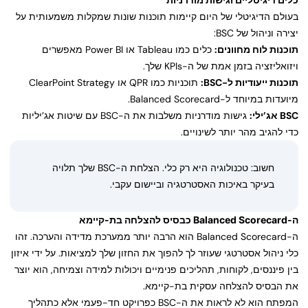
בעולם הדיגיטלי של היום קיימות תוכנות שונות שמקלות משמעותית על
יצירה וניהול של BSC:
תוכנות לוח מחוונים:
כלים כמו Tableau או Power BI מאפשרים
ויזואליזציה בזמן אמת של ה-KPIs שלך.
תוכנות ייעודיות ל-BSC:
תוכניות כמו QPR או ClearPoint Strategy
מיועדות במיוחד ל-Balanced Scorecard.
BSC אג’ילי:
גישות מודרניות משלבות את ה-BSC עם שיטות אג’יליות
כדי להגיב מהר יותר לשינויים.
חשוב: טכנולוגיה היא רק כלי. הצלחת ה-BSC שלך תלויה
בעיקר באיכות האסטרטגיה וביישום עקבי.
ה-Balanced Scorecard כבסיס להצלחה בת-קיימא
ה-Balanced Scorecard הוא הרבה יותר ממערכת מדידה והערכה. זהו
כלי ניהול אסטרטגי שעוזר לך להפוך את החזון שלך למציאות. על ידי איזון
בין פיננסים, לקוחות, תהליכים פנימיים ויכולות למידה וצמיחה, הוא יוצר
את הבסיס להצלחה עסקית בת-קיימא.
המפתח הוא לא לראות את ה-BSC כפרויקט חד-פעמי אלא כתהליך