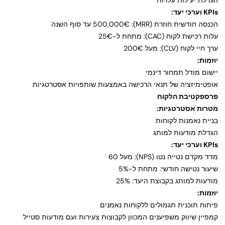
הגדלת יעילות עלויות
KPIs וערכי יעד:
הכנסה חודשית חוזרת (MRR): 500,000€ עד סוף השנה
עלות רכישת לקוח (CAC): מתחת ל-25€
ערך חיי לקוח (CLV): מעל 200€
יוזמות:
יישום מודל תמחור דינמי
אופטימיזציה של תנאי הרכישה באמצעות שותפויות אסטרטגיות
פרספקטיבת הלקוח
מטרות אסטרטגיות:
בניית נאמנות לקוחות
הגדלת מודעות למותג
KPIs וערכי יעד:
מדד מקדם נטייה נטו (NPS): מעל 60
שיעור נטישה חודשי: מתחת ל-5%
מודעות למותג בקבוצת היעד: 25%
יוזמות:
פיתוח תוכנית תגמולים ללקוחות נאמנים
קמפיין שיווק משפיענים המכוון לקבוצות צעירות ועם מודעות סטייל