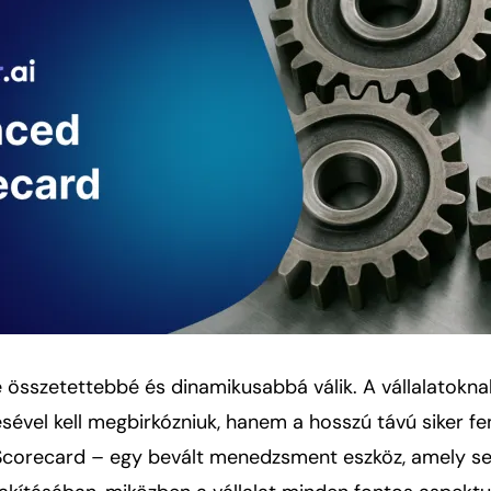
re összetettebbé és dinamikusabbá válik. A vállalatokn
sével kell megbirkózniuk, hanem a hosszú távú siker fenn
Scorecard – egy bevált menedzsment eszköz, amely seg