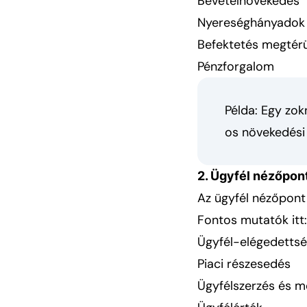
Bevételnövekedés
Nyereséghányadok
Befektetés megtérü
Pénzforgalom
Példa: Egy zokn
os növekedési 
2. Ügyfél nézőpon
Az ügyfél nézőpont 
Fontos mutatók itt:
Ügyfél-elégedetts
Piaci részesedés
Ügyfélszerzés és m