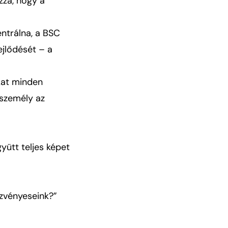
zza, hogy a
ntrálna, a BSC
ejlődését – a
kat minden
személy az
ütt teljes képet
szvényeseink?”