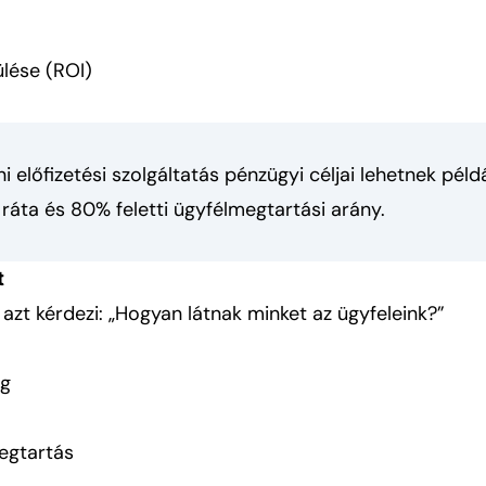
lése (ROI)
i előfizetési szolgáltatás pénzügyi céljai lehetnek péld
ráta és 80% feletti ügyfélmegtartási arány.
t
azt kérdezi: „Hogyan látnak minket az ügyfeleink?”
ég
egtartás