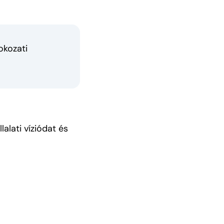
okozati
alati víziódat és