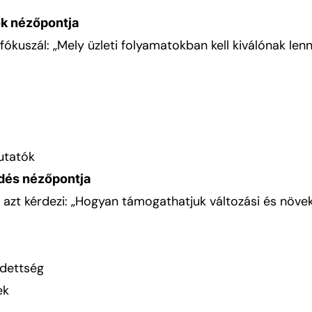
ok nézőpontja
fókuszál: „Mely üzleti folyamatokban kell kiválónak len
utatók
ődés nézőpontja
 azt kérdezi: „Hogyan támogathatjuk változási és növe
edettség
ek