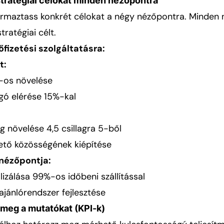
e stratégiai célokat minden nézőpontra
ármaztass konkrét célokat a négy nézőpontra. Minden
ratégiai célt.
őfizetési szolgáltatásra:
t:
-os növelése
gó elérése 15%-kal
 növelése 4,5 csillagra 5-ből
zető közösségének kiépítése
nézőpontja:
alizálása 99%-os időbeni szállítással
ajánlórendszer fejlesztése
 meg a mutatókat (KPI-k)