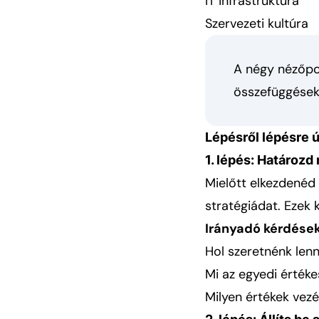
IT infrastruktúra
Szervezeti kultúra
A négy nézőpo
összefüggéseke
Lépésről lépésre 
1. lépés: Határozd 
Mielőtt elkezdenéd 
stratégiádat. Ezek 
Irányadó kérdések
Hol szeretnénk len
Mi az egyedi értéke
Milyen értékek vezé