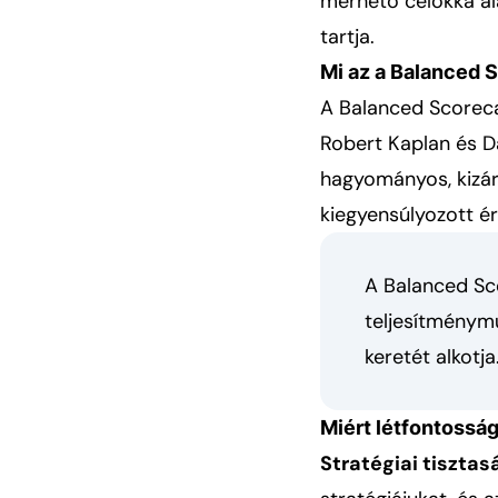
mérhető célokká al
tartja.
Mi az a Balanced 
A Balanced Scoreca
Robert Kaplan és Dav
hagyományos, kizár
kiegyensúlyozott ér
A Balanced Sco
teljesítménym
keretét alkotja
Miért létfontossá
Stratégiai tisztas