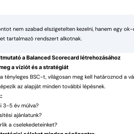
ntot nem szabad elszigetelten kezelni, hanem egy ok-
t tartalmazó rendszert alkotnak.
útmutató a Balanced Scorecard létrehozásához
meg a víziót és a stratégiát
a tényleges BSC-t, világosan meg kell határoznod a váll
képezik az alapját minden további lépésnek.
:
ni 3-5 év múlva?
sítési ajánlatunk?
rlik a cselekedeteinket?