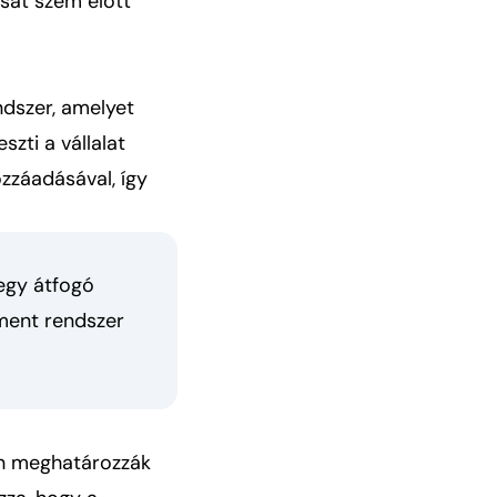
sát szem előtt
dszer, amelyet
szti a vállalat
zzáadásával, így
 egy átfogó
sment rendszer
san meghatározzák