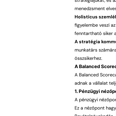
stratégiájukat, és 
menedzsment elvess
Holisticus szemlél
figyelembe veszi az
fenntartható siker a
A stratégia komm
munkatárs számára,
összsikerhez.
A Balanced Score
A Balanced Scoreca
adnak a vállalat tel
1. Pénzügyi nézőp
A pénzügyi nézőpont
Ez a nézőpont hagy