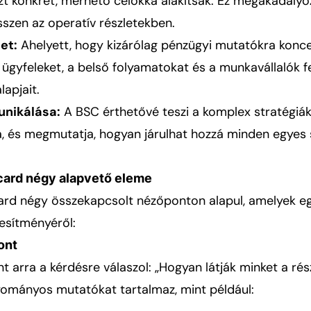
azt konkrét, mérhető célokká alakítsák. Ez megakadályo
zen az operatív részletekben.
et:
Ahelyett, hogy kizárólag pénzügyi mutatókra konce
 ügyfeleket, a belső folyamatokat és a munkavállalók f
lapjait.
unikálása:
A BSC érthetővé teszi a komplex stratégiá
 és megmutatja, hogyan járulhat hozzá minden egyes 
card négy alapvető eleme
rd négy összekapcsolt nézőponton alapul, amelyek egy
jesítményéről:
ont
 arra a kérdésre válaszol: „Hogyan látják minket a ré
ományos mutatókat tartalmaz, mint például: