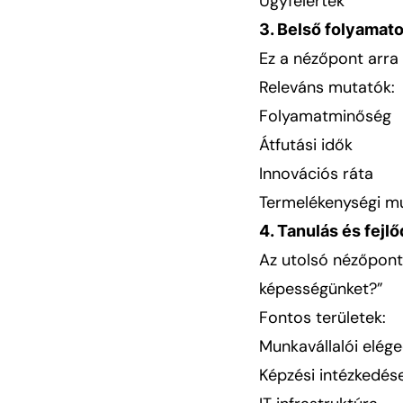
Ügyfélérték
3. Belső folyamat
Ez a nézőpont arra 
Releváns mutatók:
Folyamatminőség
Átfutási idők
Innovációs ráta
Termelékenységi m
4. Tanulás és fejl
Az utolsó nézőpont
képességünket?”
Fontos területek:
Munkavállalói elég
Képzési intézkedés