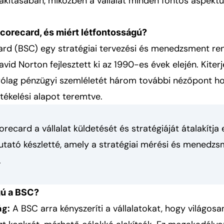
akításában, miközben a vállalat minden fontos aspektu
Scorecard, és miért létfontosságú?
rd (BSC) egy stratégiai tervezési és menedzsment ren
id Norton fejlesztett ki az 1990-es évek elején. Kiterje
ólag pénzügyi szemléletét három további nézőpont ho
tékelési alapot teremtve.
recard a vállalat küldetését és stratégiáját átalakítja
utató készletté, amely a stratégiai mérési és menedz
.
gú a BSC?
ág:
A BSC arra kényszeríti a vállalatokat, hogy világo