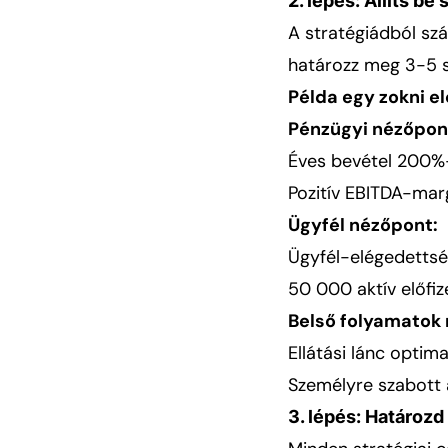
2. lépés: Állíts b
A stratégiádból sz
határozz meg 3-5 st
Példa egy zokni el
Pénzügyi nézőpon
Éves bevétel 200%
Pozitív EBITDA-mar
Ügyfél nézőpont:
Ügyfél-elégedettség
50 000 aktív előfi
Belső folyamatok 
Ellátási lánc optim
Személyre szabott 
3. lépés: Határozd