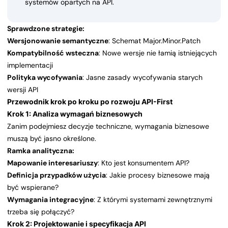
systemów opartych na API.
Sprawdzone strategie:
Wersjonowanie semantyczne
: Schemat Major.Minor.Patch
Kompatybilność wsteczna
: Nowe wersje nie łamią istniejących
implementacji
Polityka wycofywania
: Jasne zasady wycofywania starych
wersji API
Przewodnik krok po kroku po rozwoju API-First
Krok 1: Analiza wymagań biznesowych
Zanim podejmiesz decyzje techniczne, wymagania biznesowe
muszą być jasno określone.
Ramka analityczna:
Mapowanie interesariuszy
: Kto jest konsumentem API?
Definicja przypadków użycia
: Jakie procesy biznesowe mają
być wspierane?
Wymagania integracyjne
: Z którymi systemami zewnętrznymi
trzeba się połączyć?
Krok 2: Projektowanie i specyfikacja API