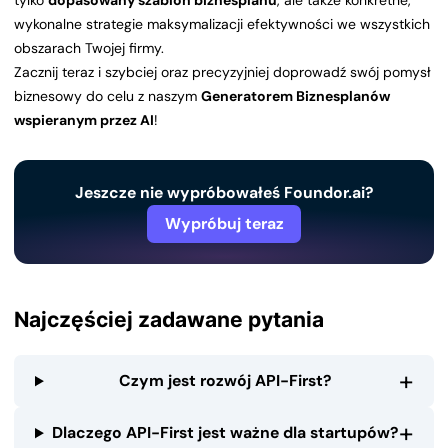
tylko
dopasowany szablon biznesplanu
, ale także konkretne,
wykonalne strategie maksymalizacji efektywności we wszystkich
obszarach Twojej firmy.
Zacznij teraz i szybciej oraz precyzyjniej doprowadź swój pomysł
biznesowy do celu z naszym
Generatorem Biznesplanów
wspieranym przez AI
!
Jeszcze nie wypróbowałeś Foundor.ai?
Wypróbuj teraz
Najczęściej zadawane pytania
+
Czym jest rozwój API-First?
+
Dlaczego API-First jest ważne dla startupów?