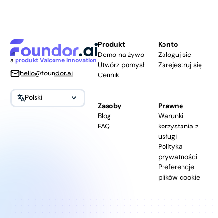
Produkt
Konto
Demo na żywo
Zaloguj się
a
produkt Valcome Innovation
Utwórz pomysł
Zarejestruj się
hello@foundor.ai
Cennik
Polski
Zasoby
Prawne
Blog
Warunki
FAQ
korzystania z
usługi
Polityka
prywatności
Preferencje
plików cookie