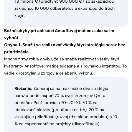
1,8 milióna € (predtým: 900 000 €), so zákazníckou
základňou 10 000 odberateľov a expanziou do troch
krajín.
Bežné chyby pri aplikácii Ansoffovej matice a ako sa im
vyhnúť
Chyba 1: Snažiť sa realizovať všetky štyri stratégie naraz bez
prioritizácie
Mnohé firmy robia chybu, že sa snažia realizovať všetky štyri
kvadranty Ansoffovej matice súčasne a s rovnakou intenzitou. To
vedie k rozptýleniu zdrojov a oslabeniu výkonu.
Riešenie:
Zameraj sa na maximálne dve stratégie
naraz a pridel aspoň 70 % svojich zdrojov týmto
prioritám. Použi pravidlo 70-20-10: 70 % na
etablované aktivity (prenikanie na trh), 20 % na
vznikajúce príležitosti (rozvoj trhu alebo produktu) a 10
% na experimentálne projekty (diverzifikácia).