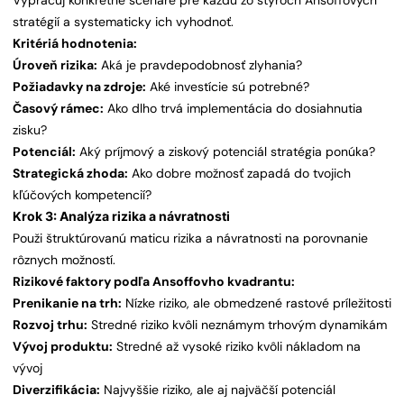
Vypracuj konkrétne scenáre pre každú zo štyroch Ansoffových
stratégií a systematicky ich vyhodnoť.
Kritériá hodnotenia:
Úroveň rizika:
Aká je pravdepodobnosť zlyhania?
Požiadavky na zdroje:
Aké investície sú potrebné?
Časový rámec:
Ako dlho trvá implementácia do dosiahnutia
zisku?
Potenciál:
Aký príjmový a ziskový potenciál stratégia ponúka?
Strategická zhoda:
Ako dobre možnosť zapadá do tvojich
kľúčových kompetencií?
Krok 3: Analýza rizika a návratnosti
Použi štruktúrovanú maticu rizika a návratnosti na porovnanie
rôznych možností.
Rizikové faktory podľa Ansoffovho kvadrantu:
Prenikanie na trh:
Nízke riziko, ale obmedzené rastové príležitosti
Rozvoj trhu:
Stredné riziko kvôli neznámym trhovým dynamikám
Vývoj produktu:
Stredné až vysoké riziko kvôli nákladom na
vývoj
Diverzifikácia:
Najvyššie riziko, ale aj najväčší potenciál