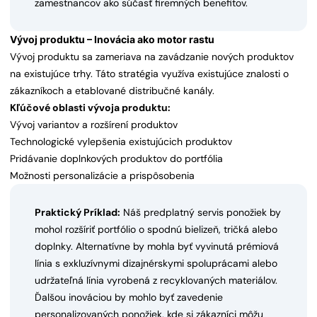
zamestnancov ako súčasť firemných benefitov.
Vývoj produktu – Inovácia ako motor rastu
Vývoj produktu sa zameriava na zavádzanie nových produktov
na existujúce trhy. Táto stratégia využíva existujúce znalosti o
zákazníkoch a etablované distribučné kanály.
Kľúčové oblasti vývoja produktu:
Vývoj variantov a rozšírení produktov
Technologické vylepšenia existujúcich produktov
Pridávanie doplnkových produktov do portfólia
Možnosti personalizácie a prispôsobenia
Praktický Príklad:
Náš predplatný servis ponožiek by
mohol rozšíriť portfólio o spodnú bielizeň, tričká alebo
doplnky. Alternatívne by mohla byť vyvinutá prémiová
línia s exkluzívnymi dizajnérskymi spoluprácami alebo
udržateľná línia vyrobená z recyklovaných materiálov.
Ďalšou inováciou by mohlo byť zavedenie
personalizovaných ponožiek, kde si zákazníci môžu