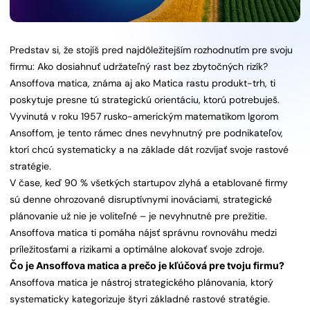
Predstav si, že stojíš pred najdôležitejším rozhodnutím pre svoju
firmu: Ako dosiahnuť udržateľný rast bez zbytočných rizík?
Ansoffova matica, známa aj ako Matica rastu produkt-trh, ti
poskytuje presne tú strategickú orientáciu, ktorú potrebuješ.
Vyvinutá v roku 1957 rusko-americkým matematikom Igorom
Ansoffom, je tento rámec dnes nevyhnutný pre podnikateľov,
ktorí chcú systematicky a na základe dát rozvíjať svoje rastové
stratégie.
V čase, keď 90 % všetkých startupov zlyhá a etablované firmy
sú denne ohrozované disruptívnymi inováciami, strategické
plánovanie už nie je voliteľné – je nevyhnutné pre prežitie.
Ansoffova matica ti pomáha nájsť správnu rovnováhu medzi
príležitosťami a rizikami a optimálne alokovať svoje zdroje.
Čo je Ansoffova matica a prečo je kľúčová pre tvoju firmu?
Ansoffova matica je nástroj strategického plánovania, ktorý
systematicky kategorizuje štyri základné rastové stratégie.