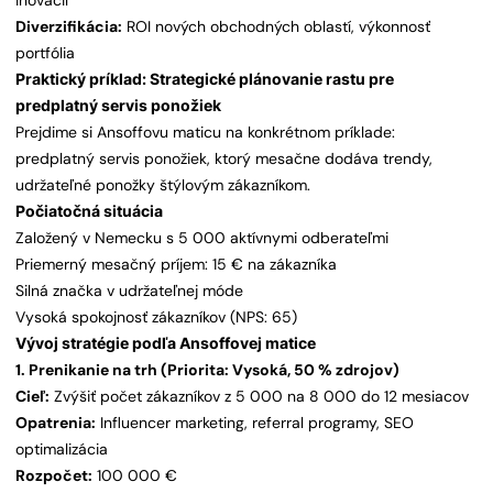
inovácií
Diverzifikácia:
ROI nových obchodných oblastí, výkonnosť
portfólia
Praktický príklad: Strategické plánovanie rastu pre
predplatný servis ponožiek
Prejdime si Ansoffovu maticu na konkrétnom príklade:
predplatný servis ponožiek, ktorý mesačne dodáva trendy,
udržateľné ponožky štýlovým zákazníkom.
Počiatočná situácia
Založený v Nemecku s 5 000 aktívnymi odberateľmi
Priemerný mesačný príjem: 15 € na zákazníka
Silná značka v udržateľnej móde
Vysoká spokojnosť zákazníkov (NPS: 65)
Vývoj stratégie podľa Ansoffovej matice
1. Prenikanie na trh (Priorita: Vysoká, 50 % zdrojov)
Cieľ:
Zvýšiť počet zákazníkov z 5 000 na 8 000 do 12 mesiacov
Opatrenia:
Influencer marketing, referral programy, SEO
optimalizácia
Rozpočet:
100 000 €