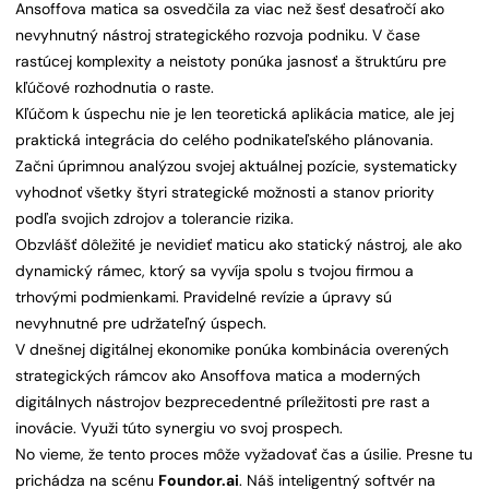
Ansoffova matica sa osvedčila za viac než šesť desaťročí ako
nevyhnutný nástroj strategického rozvoja podniku. V čase
rastúcej komplexity a neistoty ponúka jasnosť a štruktúru pre
kľúčové rozhodnutia o raste.
Kľúčom k úspechu nie je len teoretická aplikácia matice, ale jej
praktická integrácia do celého podnikateľského plánovania.
Začni úprimnou analýzou svojej aktuálnej pozície, systematicky
vyhodnoť všetky štyri strategické možnosti a stanov priority
podľa svojich zdrojov a tolerancie rizika.
Obzvlášť dôležité je nevidieť maticu ako statický nástroj, ale ako
dynamický rámec, ktorý sa vyvíja spolu s tvojou firmou a
trhovými podmienkami. Pravidelné revízie a úpravy sú
nevyhnutné pre udržateľný úspech.
V dnešnej digitálnej ekonomike ponúka kombinácia overených
strategických rámcov ako Ansoffova matica a moderných
digitálnych nástrojov bezprecedentné príležitosti pre rast a
inovácie. Využi túto synergiu vo svoj prospech.
No vieme, že tento proces môže vyžadovať čas a úsilie. Presne tu
prichádza na scénu
Foundor.ai
. Náš inteligentný softvér na