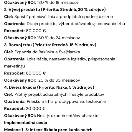
Očakávaný ROI:
180 % do 18 mesiacov
2. Vývoj produktu (Priorita: Stredná, 30 % zdrojov)
Cieľ:
Spustiť prémiovú líniu a predplatné spodnej bielizne
Opatrenia:
Dizajn produktu, výber dodávateľov, testovanie trhu
Rozpočet:
80 000 €
Očakávaný ROI:
150 % do 24 mesiacov
3. Rozvoj trhu (Priorita: Stredná, 15 % zdrojov)
Cieľ:
Expanzia do Rakúska a Švajčiarska
Opatrenia:
Lokalizácia, nastavenie logistiky, prispôsobenie
marketingu
Rozpočet:
60 000 €
Očakávaný ROI:
120 % do 30 mesiacov
4. Diverzifikácia (Priorita: Nízka, 5 % zdrojov)
Cieľ:
Pilotný projekt udržateľných lifestyle produktov
Opatrenia:
Prieskum trhu, prototypovanie, testovanie
Rozpočet:
20 000 €
Očakávaný ROI:
Neistý, experimentálny charakter
Implementačná cesta
Mesiace 1-3: Intenzifikácia prenikania na trh