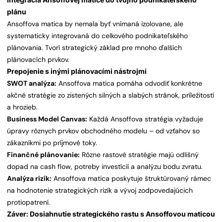
plánu
Ansoffova matica by nemala byť vnímaná izolovane, ale
systematicky integrovaná do celkového podnikateľského
plánovania. Tvorí strategický základ pre mnoho ďalších
plánovacích prvkov.
Prepojenie s inými plánovacími nástrojmi
SWOT analýza:
Ansoffova matica pomáha odvodiť konkrétne
akčné stratégie zo zistených silných a slabých stránok, príležitostí
a hrozieb.
Business Model Canvas:
Každá Ansoffova stratégia vyžaduje
úpravy rôznych prvkov obchodného modelu – od vzťahov so
zákazníkmi po príjmové toky.
Finančné plánovanie:
Rôzne rastové stratégie majú odlišný
dopad na cash flow, potreby investícií a analýzu bodu zvratu.
Analýza rizík:
Ansoffova matica poskytuje štruktúrovaný rámec
na hodnotenie strategických rizík a vývoj zodpovedajúcich
protiopatrení.
Záver: Dosiahnutie strategického rastu s Ansoffovou maticou