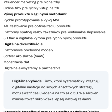
Influencer marketing pre niche trhy
Online trhy pre rýchly vstup na trh
Vývoj produktu s agilnými metódami:
Rýchle prototypovanie a vývoj MVP
A/B testovanie pre optimalizáciu produktu
Platformy spätnej väzby zákazníkov pre kontinuálne zlepšovanie
3D tlač a digitálna výroba pre rýchly vývoj produktu
Digitálna diverzifikácia:
Platformové obchodné modely
Softvér ako služba (SaaS)
Monetizácia dát
Digitálne ekosystémy a partnerstvá
Digitálna Výhoda:
Firmy, ktoré systematicky integrujú
digitálne nástroje do svojich Ansoffových stratégií,
môžu skrátiť čas uvedenia na trh až o 50 % a zároveň
minimalizovať riziko vďaka lepšej dátovej základni.
Integrácia Ansoffovej matice do tvojho podnikateľského