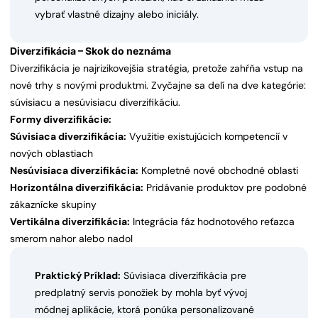
vybrať vlastné dizajny alebo iniciály.
Diverzifikácia – Skok do neznáma
Diverzifikácia je najrizikovejšia stratégia, pretože zahŕňa vstup na
nové trhy s novými produktmi. Zvyčajne sa delí na dve kategórie:
súvisiacu a nesúvisiacu diverzifikáciu.
Formy diverzifikácie:
Súvisiaca diverzifikácia:
Využitie existujúcich kompetencií v
nových oblastiach
Nesúvisiaca diverzifikácia:
Kompletné nové obchodné oblasti
Horizontálna diverzifikácia:
Pridávanie produktov pre podobné
zákaznícke skupiny
Vertikálna diverzifikácia:
Integrácia fáz hodnotového reťazca
smerom nahor alebo nadol
Praktický Príklad:
Súvisiaca diverzifikácia pre
predplatný servis ponožiek by mohla byť vývoj
módnej aplikácie, ktorá ponúka personalizované