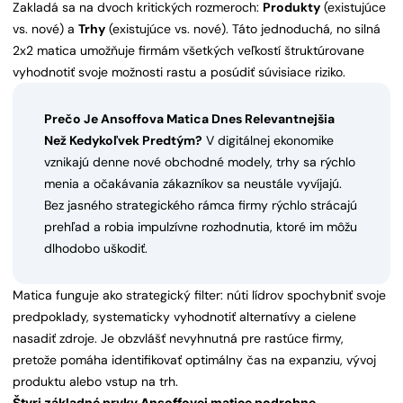
Zakladá sa na dvoch kritických rozmeroch:
Produkty
(existujúce
vs. nové) a
Trhy
(existujúce vs. nové). Táto jednoduchá, no silná
2x2 matica umožňuje firmám všetkých veľkostí štruktúrovane
vyhodnotiť svoje možnosti rastu a posúdiť súvisiace riziko.
Prečo Je Ansoffova Matica Dnes Relevantnejšia
Než Kedykoľvek Predtým?
V digitálnej ekonomike
vznikajú denne nové obchodné modely, trhy sa rýchlo
menia a očakávania zákazníkov sa neustále vyvíjajú.
Bez jasného strategického rámca firmy rýchlo strácajú
prehľad a robia impulzívne rozhodnutia, ktoré im môžu
dlhodobo uškodiť.
Matica funguje ako strategický filter: núti lídrov spochybniť svoje
predpoklady, systematicky vyhodnotiť alternatívy a cielene
nasadiť zdroje. Je obzvlášť nevyhnutná pre rastúce firmy,
pretože pomáha identifikovať optimálny čas na expanziu, vývoj
produktu alebo vstup na trh.
Štyri základné prvky Ansoffovej matice podrobne