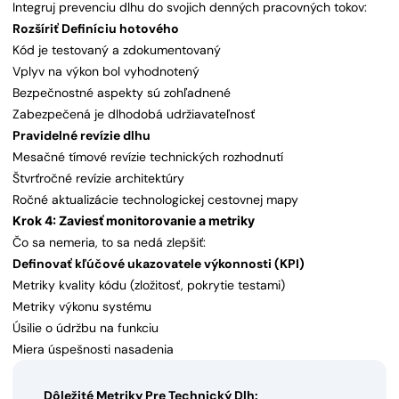
Integruj prevenciu dlhu do svojich denných pracovných tokov:
Rozšíriť Definíciu hotového
Kód je testovaný a zdokumentovaný
Vplyv na výkon bol vyhodnotený
Bezpečnostné aspekty sú zohľadnené
Zabezpečená je dlhodobá udržiavateľnosť
Pravidelné revízie dlhu
Mesačné tímové revízie technických rozhodnutí
Štvrťročné revízie architektúry
Ročné aktualizácie technologickej cestovnej mapy
Krok 4: Zaviesť monitorovanie a metriky
Čo sa nemeria, to sa nedá zlepšiť:
Definovať kľúčové ukazovatele výkonnosti (KPI)
Metriky kvality kódu (zložitosť, pokrytie testami)
Metriky výkonu systému
Úsilie o údržbu na funkciu
Miera úspešnosti nasadenia
Dôležité Metriky Pre Technický Dlh: