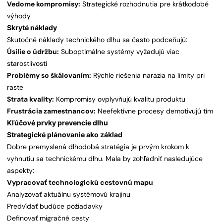
Vedome kompromisy:
Strategické rozhodnutia pre krátkodobé
výhody
Skryté náklady
Skutočné náklady technického dlhu sa často podceňujú:
Úsilie o údržbu:
Suboptimálne systémy vyžadujú viac
starostlivosti
Problémy so škálovaním:
Rýchle riešenia narazia na limity pri
raste
Strata kvality:
Kompromisy ovplyvňujú kvalitu produktu
Frustrácia zamestnancov:
Neefektívne procesy demotivujú tím
Kľúčové prvky prevencie dlhu
Strategické plánovanie ako základ
Dobre premyslená dlhodobá stratégia je prvým krokom k
vyhnutiu sa technickému dlhu. Mala by zohľadniť nasledujúce
aspekty:
Vypracovať technologickú cestovnú mapu
Analyzovať aktuálnu systémovú krajinu
Predvídať budúce požiadavky
Definovať migračné cesty