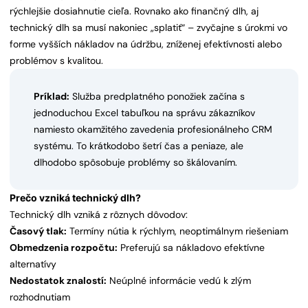
rýchlejšie dosiahnutie cieľa. Rovnako ako finančný dlh, aj
technický dlh sa musí nakoniec „splatiť“ – zvyčajne s úrokmi vo
forme vyšších nákladov na údržbu, zníženej efektívnosti alebo
problémov s kvalitou.
Príklad:
Služba predplatného ponožiek začína s
jednoduchou Excel tabuľkou na správu zákazníkov
namiesto okamžitého zavedenia profesionálneho CRM
systému. To krátkodobo šetrí čas a peniaze, ale
dlhodobo spôsobuje problémy so škálovaním.
Prečo vzniká technický dlh?
Technický dlh vzniká z rôznych dôvodov:
Časový tlak:
Termíny nútia k rýchlym, neoptimálnym riešeniam
Obmedzenia rozpočtu:
Preferujú sa nákladovo efektívne
alternatívy
Nedostatok znalostí:
Neúplné informácie vedú k zlým
rozhodnutiam