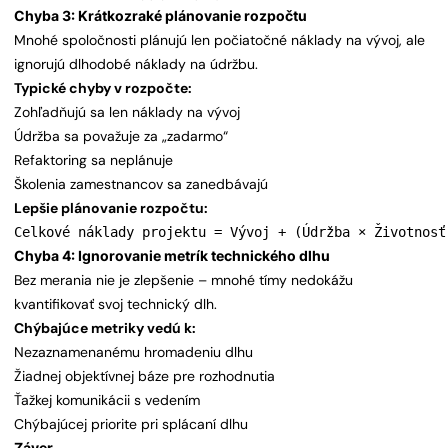
Chyba 3: Krátkozraké plánovanie rozpočtu
Mnohé spoločnosti plánujú len počiatočné náklady na vývoj, ale
ignorujú dlhodobé náklady na údržbu.
Typické chyby v rozpočte:
Zohľadňujú sa len náklady na vývoj
Údržba sa považuje za „zadarmo“
Refaktoring sa neplánuje
Školenia zamestnancov sa zanedbávajú
Lepšie plánovanie rozpočtu:
Celkové náklady projektu = Vývoj + (Údržba × Životnosť
Chyba 4: Ignorovanie metrík technického dlhu
Bez merania nie je zlepšenie – mnohé tímy nedokážu
kvantifikovať svoj technický dlh.
Chýbajúce metriky vedú k:
Nezaznamenanému hromadeniu dlhu
Žiadnej objektívnej báze pre rozhodnutia
Ťažkej komunikácii s vedením
Chýbajúcej priorite pri splácaní dlhu
Záver