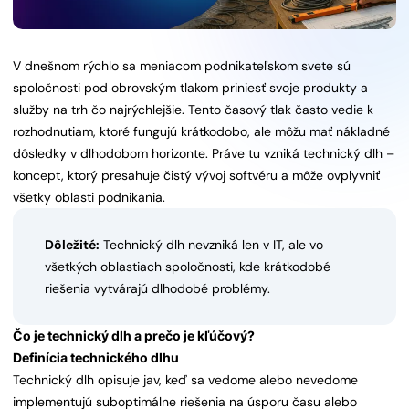
V dnešnom rýchlo sa meniacom podnikateľskom svete sú
spoločnosti pod obrovským tlakom priniesť svoje produkty a
služby na trh čo najrýchlejšie. Tento časový tlak často vedie k
rozhodnutiam, ktoré fungujú krátkodobo, ale môžu mať nákladné
dôsledky v dlhodobom horizonte. Práve tu vzniká technický dlh –
koncept, ktorý presahuje čistý vývoj softvéru a môže ovplyvniť
všetky oblasti podnikania.
Dôležité:
Technický dlh nevzniká len v IT, ale vo
všetkých oblastiach spoločnosti, kde krátkodobé
riešenia vytvárajú dlhodobé problémy.
Čo je technický dlh a prečo je kľúčový?
Definícia technického dlhu
Technický dlh opisuje jav, keď sa vedome alebo nevedome
implementujú suboptimálne riešenia na úsporu času alebo