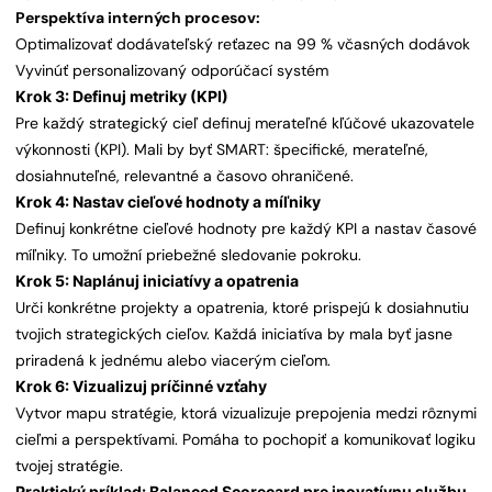
Perspektíva interných procesov:
Optimalizovať dodávateľský reťazec na 99 % včasných dodávok
Vyvinúť personalizovaný odporúčací systém
Krok 3: Definuj metriky (KPI)
Pre každý strategický cieľ definuj merateľné kľúčové ukazovatele
výkonnosti (KPI). Mali by byť SMART: špecifické, merateľné,
dosiahnuteľné, relevantné a časovo ohraničené.
Krok 4: Nastav cieľové hodnoty a míľniky
Definuj konkrétne cieľové hodnoty pre každý KPI a nastav časové
míľniky. To umožní priebežné sledovanie pokroku.
Krok 5: Naplánuj iniciatívy a opatrenia
Urči konkrétne projekty a opatrenia, ktoré prispejú k dosiahnutiu
tvojich strategických cieľov. Každá iniciatíva by mala byť jasne
priradená k jednému alebo viacerým cieľom.
Krok 6: Vizualizuj príčinné vzťahy
Vytvor mapu stratégie, ktorá vizualizuje prepojenia medzi rôznymi
cieľmi a perspektívami. Pomáha to pochopiť a komunikovať logiku
tvojej stratégie.
Praktický príklad: Balanced Scorecard pre inovatívnu službu