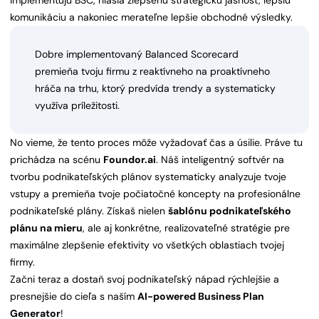
implementujú BSC, hlásia zlepšenú strategickú jasnosť, lepšiu
komunikáciu a nakoniec merateľne lepšie obchodné výsledky.
Dobre implementovaný Balanced Scorecard
premieňa tvoju firmu z reaktívneho na proaktívneho
hráča na trhu, ktorý predvída trendy a systematicky
využíva príležitosti.
No vieme, že tento proces môže vyžadovať čas a úsilie. Práve tu
prichádza na scénu
Foundor.ai
. Náš inteligentný softvér na
tvorbu podnikateľských plánov systematicky analyzuje tvoje
vstupy a premieňa tvoje počiatočné koncepty na profesionálne
podnikateľské plány. Získaš nielen
šablónu podnikateľského
plánu na mieru
, ale aj konkrétne, realizovateľné stratégie pre
maximálne zlepšenie efektivity vo všetkých oblastiach tvojej
firmy.
Začni teraz a dostaň svoj podnikateľský nápad rýchlejšie a
presnejšie do cieľa s naším
AI-powered Business Plan
Generator
!