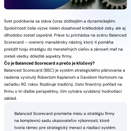
Svet podnikania sa stáva čoraz zložitejším a dynamickejším.
Spoločnosti čelia výzve nielen dosahovať krátkodobé zisky, ale aj
dlhodobo zostať úspešné. Práve tu prichádza na scénu Balanced
Scorecard – overený manažérsky nástroj, ktorý ti pomáha
preložiť tvoju stratégiu do merateľných cieľov a zároveň mať na
zreteli všetky dôležité aspekty firmy.
Čo je Balanced Scorecard a prečo je kľúčový?
Balanced Scorecard (BSC) je systém strategického plánovania a
riadenia vyvinutý Robertom Kaplanom a Davidom Nortonom na
začiatku 90. rokov. Rozširuje tradičný, čisto finančný pohľad na
firmu o tri ďalšie perspektívy, čím vytvára vyvážený hodnotiaci
základ.
Balanced Scorecard premieňa misiu a stratégiu firmy
na komplexnú sadu ukazovateľov výkonnosti, ktoré
tvoria rámec pre strategický merací a riadiaci systém.