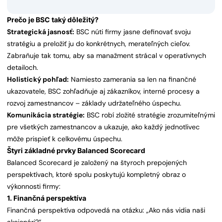
Prečo je BSC taký dôležitý?
Strategická jasnosť:
BSC núti firmy jasne definovať svoju
stratégiu a preložiť ju do konkrétnych, merateľných cieľov.
Zabraňuje tak tomu, aby sa manažment strácal v operatívnych
detailoch.
Holistický pohľad:
Namiesto zamerania sa len na finančné
ukazovatele, BSC zohľadňuje aj zákazníkov, interné procesy a
rozvoj zamestnancov – základy udržateľného úspechu.
Komunikácia stratégie:
BSC robí zložité stratégie zrozumiteľnými
pre všetkých zamestnancov a ukazuje, ako každý jednotlivec
môže prispieť k celkovému úspechu.
Štyri základné prvky Balanced Scorecard
Balanced Scorecard je založený na štyroch prepojených
perspektívach, ktoré spolu poskytujú kompletný obraz o
výkonnosti firmy:
1. Finančná perspektíva
Finančná perspektíva odpovedá na otázku: „Ako nás vidia naši