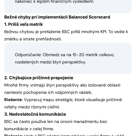
nakoniec k lepším finančným výsledkom.
Bežné chyby pri implementácii Balanced Scorecard
1. Príliš veľa metrík
Bežnou chybou je preťaženie BSC príliš mnohými KPI. To vedie k
zmätku a strate prehľadnosti.
Odporúčanie: Obmedz sa na 15-20 metrík celkovo,
rozdelených medzi štyri perspektívy.
2. Chýbajúce príčinné prepojenie
Mnohé firmy vnímajú štyri perspektívy ako izolované oblasti
namiesto pochopenia ich vzájomných väzieb.
Riešenie:
Vypracuj mapu stratégie, ktorá vizualizuje príčinné
vzťahy medzi rôznymi cieľmi.
3. Nedostatočná komunikácia
BSC sa často používa len na úrovni manažmentu bez
komunikácie v celej firme.