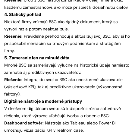
Riešenie:
Urob z BSC nástroj komunikácie v celej firme a ukáž
každému zamestnancovi, ako môže prispieť k dosiahnutiu cieľov.
4. Statický pohľad
Niektoré firmy vnímajú BSC ako rigidný dokument, ktorý sa
vytvorí raz a potom neaktualizuje.
Riešenie:
Pravidelne prehodnocuj a aktualizuj svoj BSC, aby si ho
prispôsobil meniacim sa trhovým podmienkam a stratégiám
firmy.
5. Zameranie len na minulé dáta
Mnohé BSC sa zameriavajú výlučne na historické údaje namiesto
zahrnutia aj prediktívnych ukazovateľov.
Riešenie:
Integruj do svojho BSC ako oneskorené ukazovatele
(výsledkové KPI), tak aj prediktívne ukazovatele (výkonnostné
faktory).
Digitálne nástroje a moderné prístupy
V dnešnom digitálnom svete sú k dispozícii rôzne softvérové
riešenia, ktoré výrazne uľahčujú tvorbu a riadenie BSC:
Dashboard softvér:
Nástroje ako Tableau alebo Power BI
umožňujú vizualizáciu KPI v reálnom čase.