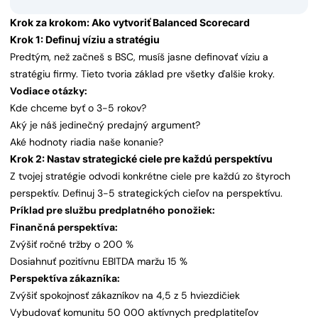
Krok za krokom: Ako vytvoriť Balanced Scorecard
Krok 1: Definuj víziu a stratégiu
Predtým, než začneš s BSC, musíš jasne definovať víziu a
stratégiu firmy. Tieto tvoria základ pre všetky ďalšie kroky.
Vodiace otázky:
Kde chceme byť o 3-5 rokov?
Aký je náš jedinečný predajný argument?
Aké hodnoty riadia naše konanie?
Krok 2: Nastav strategické ciele pre každú perspektívu
Z tvojej stratégie odvodi konkrétne ciele pre každú zo štyroch
perspektív. Definuj 3-5 strategických cieľov na perspektívu.
Príklad pre službu predplatného ponožiek:
Finančná perspektíva:
Zvýšiť ročné tržby o 200 %
Dosiahnuť pozitívnu EBITDA maržu 15 %
Perspektíva zákazníka:
Zvýšiť spokojnosť zákazníkov na 4,5 z 5 hviezdičiek
Vybudovať komunitu 50 000 aktívnych predplatiteľov