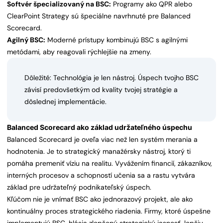
Softvér špecializovaný na BSC:
Programy ako QPR alebo
ClearPoint Strategy sú špeciálne navrhnuté pre Balanced
Scorecard.
Agilný BSC:
Moderné prístupy kombinujú BSC s agilnými
metódami, aby reagovali rýchlejšie na zmeny.
Dôležité: Technológia je len nástroj. Úspech tvojho BSC
závisí predovšetkým od kvality tvojej stratégie a
dôslednej implementácie.
Balanced Scorecard ako základ udržateľného úspechu
Balanced Scorecard je oveľa viac než len systém merania a
hodnotenia. Je to strategický manažérsky nástroj, ktorý ti
pomáha premeniť víziu na realitu. Vyvážením financií, zákazníkov,
interných procesov a schopností učenia sa a rastu vytvára
základ pre udržateľný podnikateľský úspech.
Kľúčom nie je vnímať BSC ako jednorazový projekt, ale ako
kontinuálny proces strategického riadenia. Firmy, ktoré úspešne