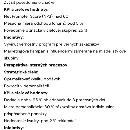
Zvýšiť povedomie o značke
KPI a cieľové hodnoty:
Net Promoter Score (NPS): nad 60
Mesačná miera odchodu (churn): pod 5 %
Povedomie o značke v cieľovej skupine: 25 %
Iniciatívy:
Vyvinúť vernostný program pre verných zákazníkov
Marketingová kampaň s influencermi zameraná na mladé, štýlové
skupiny
Perspektíva interných procesov
Strategické ciele:
Optimalizovať kvalitu dodávok
Pokročiť v personalizácii
KPI a cieľové hodnoty:
Dodacia doba: 95 % objednávok do 3 pracovných dní
Miera personalizácie: 80 % zákazníkov dostáva individuálne
prispôsobené ponožky
Hodnotenie kvality: pod 2 % reklamácií
Iniciatívy: