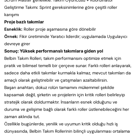
Scrum Master genellikle: Takım Oyuncusu + Koordinatör
Geliştirme Takımı: Sprint gereksinimlerine göre çeşitli roller
karışımı
Proje bazlı takımlar
Esneklik:
Roller proje aşamasına göre dönebilir
Örnek:
Fikir üretiminde Yaratıcı liderdir; uygulamada Uygulayıcı
devreye girer
Sonuç: Yüksek performanslı takımlara giden yol
Belbin Takım Rolleri, takım performansını optimize etmek için
pratik ve bilimsel temelli bir çerçeve sunar. Farklı rolleri anlayarak,
sadece daha etkili takımlar kurmakla kalmaz, mevcut takımları da
amaçlı olarak geliştirebilir ve çatışmaları azaltabilirsin.
Başarı anahtarı, dokuz rolün tamamını mükemmel şekilde
kapsamak değil, şirketin ve projelerin için kritik rolleri belirleyip
stratejik olarak doldurmaktır. İnsanların esnek olduğunu ve
duruma ve gelişime bağlı olarak farklı roller üstlenebileceğini her
zaman aklında tut.
Özellikle bugünlerde, yenilik ve uyumun kritik olduğu hızlı iş
dünyasında, Belbin Takım Rollerinin bilinçli uygulanması ortalama