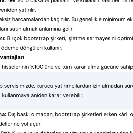
mi:
Her euro dikkatle planlanır ve kullanılır. Gelirler h
eniden yatırılır.
ksiz harcamalardan kaçınılır. Bu genellikle minimum 
anı satın almak anlamına gelir.
nı:
Birçok bootstrap şirketi, işletme sermayesini optim
ödeme döngüleri kullanır.
vantajları
t hisselerinin %100’üne ve tüm karar alma gücüne sahip
 servisimizde, kurucu yatırımcılardan izin almadan sürd
kullanmaya aniden karar verebilir.
ma:
Dış baskı olmadan, bootstrap şirketleri erken kârlı 
ellerine yol açar.