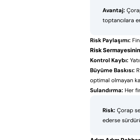
Avantaj:
Çorap
toptancılara er
Risk Paylaşımı:
Fin
Risk Sermayesinin
Kontrol Kaybı:
Yatı
Büyüme Baskısı:
Ri
optimal olmayan kar
Sulandırma:
Her fi
Risk:
Çorap ser
ederse sürdürü