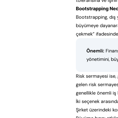
toleransına ve işini
Bootstrapping Nedi
Bootstrapping, dış y
büyümeye dayanarak 
çekmek” ifadesinden
Önemli:
Finans
yönetimini, büy
Risk sermayesi ise,
gelen risk sermayesi
genellikle önemli iş
İki seçenek arasında
Şirket üzerindeki ko