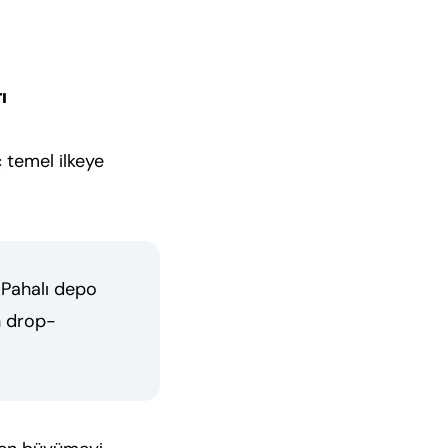
ı
ç temel ilkeye
 Pahalı depo
in drop-