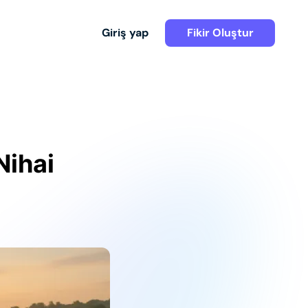
Giriş yap
Fikir Oluştur
Nihai