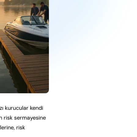
zı kurucular kendi
in risk sermayesine
erine, risk