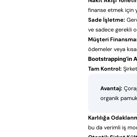
Nakit Akışı Yöneti
finanse etmek için y
Sade İşletme:
Gere
ve sadece gerekli ol
Müşteri Finansma
ödemeler veya kısa 
Bootstrapping’in A
Tam Kontrol:
Şirke
Avantaj:
Çorap
organik pamuk 
Karlılığa Odaklan
bu da verimli iş mod