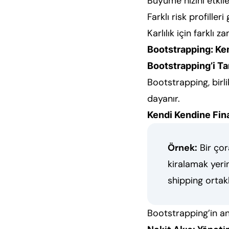
Büyüme hızını etkile
Farklı risk profilleri 
Karlılık için farklı 
Bootstrapping: Ke
Bootstrapping’i T
Bootstrapping, birli
dayanır.
Kendi Kendine Fi
Örnek:
Bir çor
kiralamak yerin
shipping ortakla
Bootstrapping’in an