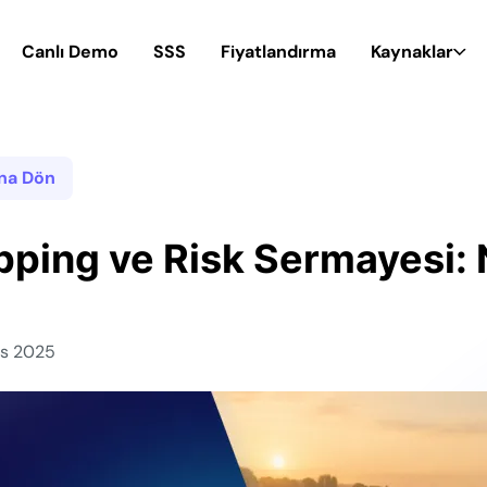
Canlı Demo
SSS
Fiyatlandırma
Kaynaklar
ına Dön
pping ve Risk Sermayesi: 
is 2025