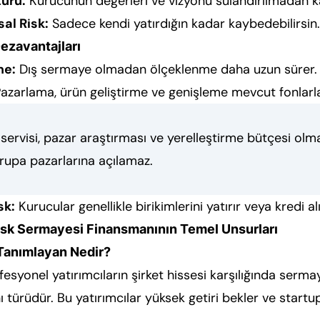
türü:
Kurucunun değerleri ve vizyonu sulandırılmadan ka
al Risk:
Sadece kendi yatırdığın kadar kaybedebilirsin.
ezavantajları
me:
Dış sermaye olmadan ölçeklenme daha uzun sürer.
azarlama, ürün geliştirme ve genişleme mevcut fonlarla s
ervisi, pazar araştırması ve yerelleştirme bütçesi olma
upa pazarlarına açılamaz.
sk:
Kurucular genellikle birikimlerini yatırır veya kredi alı
isk Sermayesi Finansmanının Temel Unsurları
Tanımlayan Nedir?
esyonel yatırımcıların şirket hissesi karşılığında sermay
türüdür. Bu yatırımcılar yüksek getiri bekler ve startu