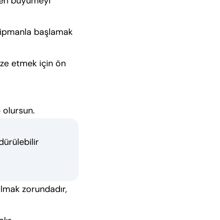
emen büyümeyi
ekipmanla başlamak
ize etmek için ön
 olursun.
ürülebilir
olmak zorundadır,