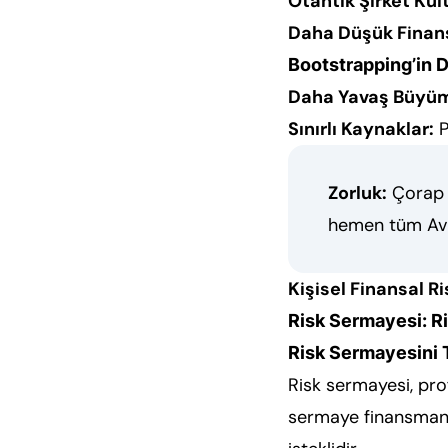
Otantik Şirket Kül
Daha Düşük Finans
Bootstrapping’in D
Daha Yavaş Büyü
Sınırlı Kaynaklar:
P
Zorluk:
Çorap s
hemen tüm Avr
Kişisel Finansal Ri
Risk Sermayesi: R
Risk Sermayesini 
Risk sermayesi, prof
sermaye finansmanı 