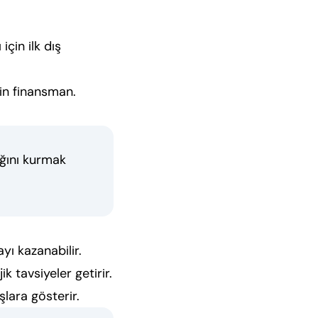
çin ilk dış
in finansman.
ağını kurmak
yı kazanabilir.
k tavsiyeler getirir.
lara gösterir.