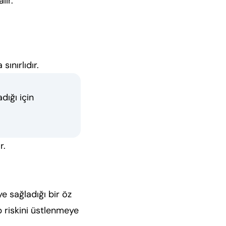
lır.
ınırlıdır.
dığı için
r.
e sağladığı bir öz
p riskini üstlenmeye