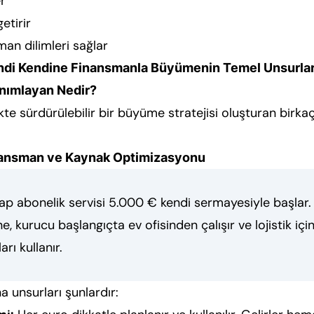
r
getirir
zaman dilimleri sağlar
ndi Kendine Finansmanla Büyümenin Temel Unsurlar
anımlayan Nedir?
kte sürdürülebilir bir büyüme stratejisi oluşturan birka
nansman ve Kaynak Optimizasyonu
ap abonelik servisi 5.000 € kendi sermayesiyle başlar.
e, kurucu başlangıçta ev ofisinden çalışır ve lojistik iç
rı kullanır.
a unsurları şunlardır: