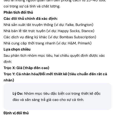
tiêu là những người quan tâm đến phong cách từ 25-40 tuổi,
coi trọng sự cá tính và chất lượng.
Phân tích đối thủ
Các đối thủ chính đã xác định:
Nhà sản xuất tất truyền thống (ví dụ: Falke, Burlington)
Nhà bán lẻ tất trực tuyến (ví dụ: Happy Socks, Stance)
Các dịch vụ đăng ký khác (ví dụ: Bombas Subscription)
Nhà cung cấp thời trang nhanh (ví dụ: H&M, Primark)
Lựa chọn chiều
Sau phân tích nhóm mục tiêu, hai chiều quyết định được xác
định:
Trục X: Giá (thấp đến cao)
Trục Y: Cá nhân hóa/Đổi mới thiết kế (tiêu chuẩn đến rất cá
nhân)
Lý Do:
Nhóm mục tiêu đặc biệt coi trọng thiết kế độc
đáo và sẵn sàng trả giá cao cho sự cá tính.
Định vị đối thủ