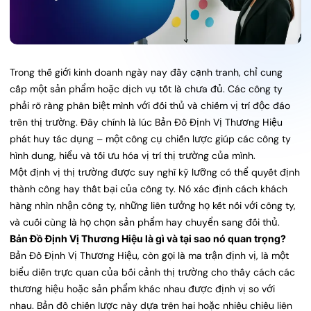
Trong thế giới kinh doanh ngày nay đầy cạnh tranh, chỉ cung
cấp một sản phẩm hoặc dịch vụ tốt là chưa đủ. Các công ty
phải rõ ràng phân biệt mình với đối thủ và chiếm vị trí độc đáo
trên thị trường. Đây chính là lúc Bản Đồ Định Vị Thương Hiệu
phát huy tác dụng – một công cụ chiến lược giúp các công ty
hình dung, hiểu và tối ưu hóa vị trí thị trường của mình.
Một định vị thị trường được suy nghĩ kỹ lưỡng có thể quyết định
thành công hay thất bại của công ty. Nó xác định cách khách
hàng nhìn nhận công ty, những liên tưởng họ kết nối với công ty,
và cuối cùng là họ chọn sản phẩm hay chuyển sang đối thủ.
Bản Đồ Định Vị Thương Hiệu là gì và tại sao nó quan trọng?
Bản Đồ Định Vị Thương Hiệu, còn gọi là ma trận định vị, là một
biểu diễn trực quan của bối cảnh thị trường cho thấy cách các
thương hiệu hoặc sản phẩm khác nhau được định vị so với
nhau. Bản đồ chiến lược này dựa trên hai hoặc nhiều chiều liên