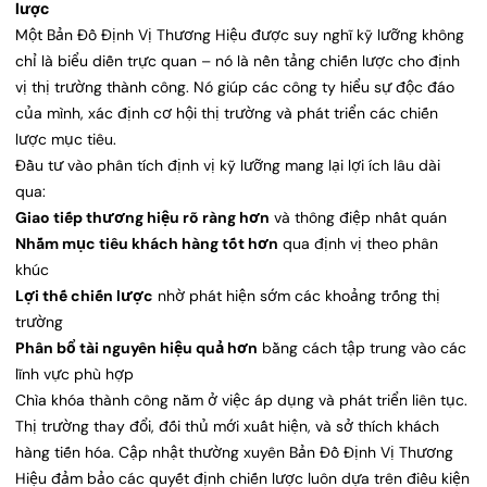
lược
Một Bản Đồ Định Vị Thương Hiệu được suy nghĩ kỹ lưỡng không
chỉ là biểu diễn trực quan – nó là nền tảng chiến lược cho định
vị thị trường thành công. Nó giúp các công ty hiểu sự độc đáo
của mình, xác định cơ hội thị trường và phát triển các chiến
lược mục tiêu.
Đầu tư vào phân tích định vị kỹ lưỡng mang lại lợi ích lâu dài
qua:
Giao tiếp thương hiệu rõ ràng hơn
và thông điệp nhất quán
Nhắm mục tiêu khách hàng tốt hơn
qua định vị theo phân
khúc
Lợi thế chiến lược
nhờ phát hiện sớm các khoảng trống thị
trường
Phân bổ tài nguyên hiệu quả hơn
bằng cách tập trung vào các
lĩnh vực phù hợp
Chìa khóa thành công nằm ở việc áp dụng và phát triển liên tục.
Thị trường thay đổi, đối thủ mới xuất hiện, và sở thích khách
hàng tiến hóa. Cập nhật thường xuyên Bản Đồ Định Vị Thương
Hiệu đảm bảo các quyết định chiến lược luôn dựa trên điều kiện