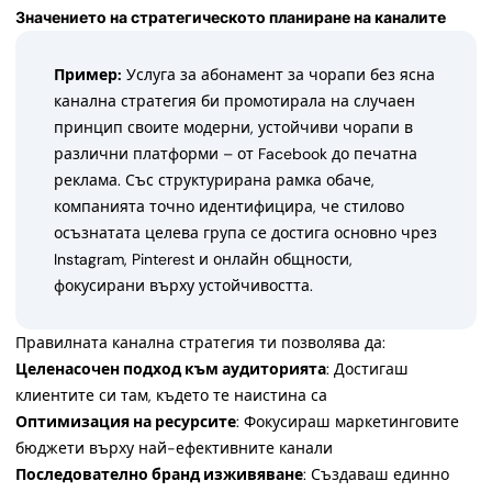
Значението на стратегическото планиране на каналите
Пример:
Услуга за абонамент за чорапи без ясна
канална стратегия би промотирала на случаен
принцип своите модерни, устойчиви чорапи в
различни платформи – от Facebook до печатна
реклама. Със структурирана рамка обаче,
компанията точно идентифицира, че стилово
осъзнатата целева група се достига основно чрез
Instagram, Pinterest и онлайн общности,
фокусирани върху устойчивостта.
Правилната канална стратегия ти позволява да:
Целенасочен подход към аудиторията
: Достигаш
клиентите си там, където те наистина са
Оптимизация на ресурсите
: Фокусираш маркетинговите
бюджети върху най-ефективните канали
Последователно бранд изживяване
: Създаваш единно