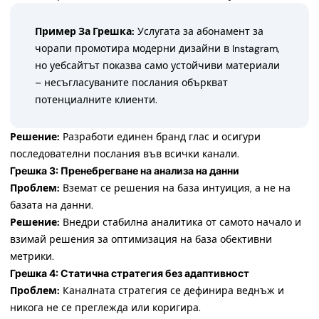
Пример За Грешка:
Услугата за абонамент за
чорапи промотира модерни дизайни в Instagram,
но уебсайтът показва само устойчиви материали
– несъгласуваните послания объркват
потенциалните клиенти.
Решение:
Разработи единен бранд глас и осигури
последователни послания във всички канали.
Грешка 3: Пренебрегване на анализа на данни
Проблем:
Вземат се решения на база интуиция, а не на
базата на данни.
Решение:
Внедри стабилна аналитика от самото начало и
взимай решения за оптимизация на база обективни
метрики.
Грешка 4: Статична стратегия без адаптивност
Проблем:
Каналната стратегия се дефинира веднъж и
никога не се преглежда или коригира.