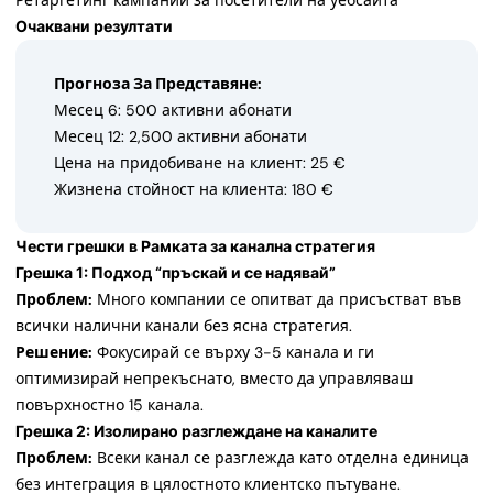
Ретаргетинг кампании за посетители на уебсайта
Очаквани резултати
Прогноза За Представяне:
Месец 6: 500 активни абонати
Месец 12: 2,500 активни абонати
Цена на придобиване на клиент: 25 €
Жизнена стойност на клиента: 180 €
Чести грешки в Рамката за канална стратегия
Грешка 1: Подход “пръскай и се надявай”
Проблем:
Много компании се опитват да присъстват във
всички налични канали без ясна стратегия.
Решение:
Фокусирай се върху 3-5 канала и ги
оптимизирай непрекъснато, вместо да управляваш
повърхностно 15 канала.
Грешка 2: Изолирано разглеждане на каналите
Проблем:
Всеки канал се разглежда като отделна единица
без интеграция в цялостното клиентско пътуване.