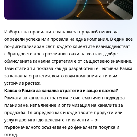
Изборът на правилните канали за продажба може да
определи успеха или провала на една компания. В един все
по-дигитализиран свят, където клиентите взаимодействат
с брандовете чрез различни точки на контакт, добре
обмислената канална стратегия е от съществено значение.
Тази статия ти показва как да разработиш ефективна Рамка
за канална стратегия, която води компанията ти към
устойчив растеж.
Какво е Рамка за канална стратегия и защо е важна?
Рамката за канална стратегия е систематичен подход за
планиране, изпълнение и оптимизация на каналите за
продажба. Тя определя как и къде твоите продукти или
услуги достигат до целевите ти клиенти – от
първоначалното осъзнаване до финалната покупка и
отвъд.