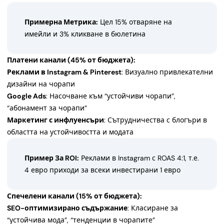
Примерна Метрика:
Цел 15% отваряне на
имейли и 3% кликване в бюлетина
Платени канали (45% от бюджета):
Реклами в Instagram & Pinterest
: Визуално привлекателни
дизайни на чорапи
Google Ads
: Насочване към “устойчиви чорапи”,
“абонамент за чорапи”
Маркетинг с инфлуенсъри
: Сътрудничества с блогъри в
областта на устойчивостта и модата
Пример За ROI:
Реклами в Instagram с ROAS 4:1, т.е.
4 евро приходи за всеки инвестирани 1 евро
Спечелени канали (15% от бюджета):
SEO-оптимизирано съдържание
: Класиране за
“устойчива мода”, “тенденции в чорапите”