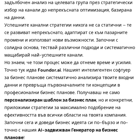
задълбочен анализ на целевата група през стратегически
избор на канали до непрекъсната оптимизация, базирана
на данни.
Успешните канални стратегии никога не са статични – те
се развиват непрекъснато, адаптират се към пазарните
промени и използват нови възможности. Започни с
солидна основа, тествай различни подходи и систематично
мащабирай най-успешните канали.
Но знаем, че този процес може да отнеме време и усилия.
Точно тук идва
Foundor.ai
. Нашият интелигентен софтуер
за бизнес планове систематично анализира твоите входни
данни и превръща първоначалните ти концепции в
професионални бизнес планове. Получаваш не само
персонализиран шаблон за бизнес план
, но и конкретни,
приложими стратегии за максимално подобрение на
ефективността във всички области на твоята компания.
Започни сега и доведи бизнес идеята си по-бързо и по-
точно с нашия
AI-задвижван Генератор на бизнес
планове
!