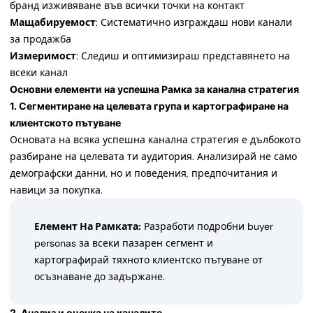
бранд изживяване във всички точки на контакт
Мащабируемост
: Систематично изграждаш нови канали
за продажба
Измеримост
: Следиш и оптимизираш представянето на
всеки канал
Основни елементи на успешна Рамка за канална стратегия
1. Сегментиране на целевата група и картографиране на
клиентското пътуване
Основата на всяка успешна канална стратегия е дълбокото
разбиране на целевата ти аудитория. Анализирай не само
демографски данни, но и поведения, предпочитания и
навици за покупка.
Елемент На Рамката:
Разработи подробни buyer
personas за всеки пазарен сегмент и
картографирай тяхното клиентско пътуване от
осъзнаване до задържане.
2. Анализ и оценка на каналите