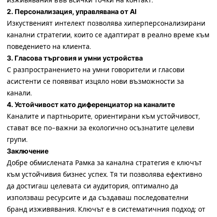
изживявания във всички точки на контакт.
2. Персонализация, управлявана от AI
Изкуственият интелект позволява хиперперсонализирани
канални стратегии, които се адаптират в реално време към
поведението на клиента.
3. Гласова търговия и умни устройства
С разпространението на умни говорители и гласови
асистенти се появяват изцяло нови възможности за
канали.
4. Устойчивост като диференциатор на каналите
Каналите и партньорите, ориентирани към устойчивост,
стават все по-важни за екологично осъзнатите целеви
групи.
Заключение
Добре обмислената Рамка за канална стратегия е ключът
към устойчивия бизнес успех. Тя ти позволява ефективно
да достигаш целевата си аудитория, оптимално да
използваш ресурсите и да създаваш последователни
бранд изживявания. Ключът е в систематичния подход: от