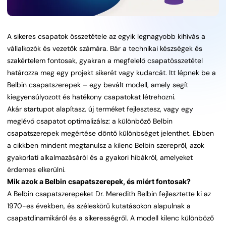
A sikeres csapatok összetétele az egyik legnagyobb kihívás a
vállalkozók és vezetők számára. Bár a technikai készségek és
szakértelem fontosak, gyakran a megfelelő csapatösszetétel
határozza meg egy projekt sikerét vagy kudarcát. Itt lépnek be a
Belbin csapatszerepek – egy bevált modell, amely segít
kiegyensúlyozott és hatékony csapatokat létrehozni.
Akár startupot alapítasz, új terméket fejlesztesz, vagy egy
meglévő csapatot optimalizálsz: a különböző Belbin
csapatszerepek megértése döntő különbséget jelenthet. Ebben
a cikkben mindent megtanulsz a kilenc Belbin szerepről, azok
gyakorlati alkalmazásáról és a gyakori hibákról, amelyeket
érdemes elkerülni.
Mik azok a Belbin csapatszerepek, és miért fontosak?
A Belbin csapatszerepeket Dr. Meredith Belbin fejlesztette ki az
1970-es években, és széleskörű kutatásokon alapulnak a
csapatdinamikáról és a sikerességről. A modell kilenc különböző