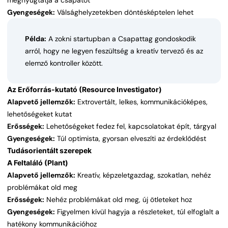
megnyugtatja a csapatot
Gyengeségek:
Válsághelyzetekben döntésképtelen lehet
Példa:
A zokni startupban a Csapattag gondoskodik
arról, hogy ne legyen feszültség a kreatív tervező és az
elemző kontroller között.
Az Erőforrás-kutató (Resource Investigator)
Alapvető jellemzők:
Extrovertált, lelkes, kommunikációképes,
lehetőségeket kutat
Erősségek:
Lehetőségeket fedez fel, kapcsolatokat épít, tárgyal
Gyengeségek:
Túl optimista, gyorsan elveszíti az érdeklődést
Tudásorientált szerepek
A Feltaláló (Plant)
Alapvető jellemzők:
Kreatív, képzeletgazdag, szokatlan, nehéz
problémákat old meg
Erősségek:
Nehéz problémákat old meg, új ötleteket hoz
Gyengeségek:
Figyelmen kívül hagyja a részleteket, túl elfoglalt a
hatékony kommunikációhoz