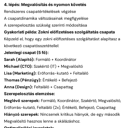
4. lépés: Megvalósítás és nyomon követés
Rendszeres csapatértékelések végzése
A csapatdinamika változásainak megfigyelése
A szerepelosztás szükség szerinti módosítása
Gyakorlati példa: Zokni előfizetéses szolgáltatás csapata
Képzeld el, hogy egy zokni előfizetéses szolgáltatást alapítasz a
következő csapatösszetétellel:
Jelenlegi csapat (5 fő):
Sarah (Alapító):
Formáló + Koordinátor
Michael (CTO):
Szakértő (IT) + Megvalósító
Lisa (Marketing):
Erőforrás-kutató + Feltaláló
Thomas (Pénzügy):
Értékelő + Befejező
Anna (Design):
Feltaláló + Csapattag
Szerepelosztás elemzése:
Meglévő szerepek:
Formáló, Koordinátor, Szakértő, Megvalósító,
Erőforrás-kutató, Feltaláló (2x), Értékelő, Befejező, Csapattag
Hiányzó szerepek:
Nincsenek kritikus hiányok, de egy második
Megvalósító hasznos lenne a skálázáshoz.
Optimalizálási javaslatok: