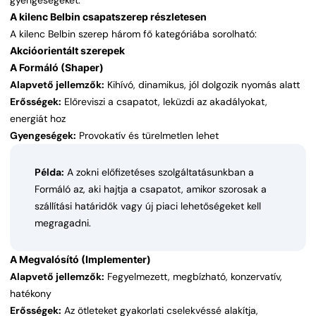
gyengeségeket.
A kilenc Belbin csapatszerep részletesen
A kilenc Belbin szerep három fő kategóriába sorolható:
Akcióorientált szerepek
A Formáló (Shaper)
Alapvető jellemzők:
Kihívó, dinamikus, jól dolgozik nyomás alatt
Erősségek:
Előreviszi a csapatot, leküzdi az akadályokat,
energiát hoz
Gyengeségek:
Provokatív és türelmetlen lehet
Példa:
A zokni előfizetéses szolgáltatásunkban a
Formáló az, aki hajtja a csapatot, amikor szorosak a
szállítási határidők vagy új piaci lehetőségeket kell
megragadni.
A Megvalósító (Implementer)
Alapvető jellemzők:
Fegyelmezett, megbízható, konzervatív,
hatékony
Erősségek:
Az ötleteket gyakorlati cselekvéssé alakítja,