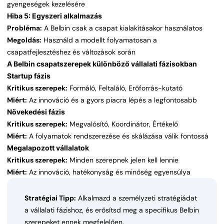
gyengeségek kezelésére
Hiba 5: Egyszeri alkalmazás
Probléma:
A Belbin csak a csapat kialakításakor használatos
Megoldás:
Használd a modellt folyamatosan a
csapatfejlesztéshez és változások során
A Belbin csapatszerepek különböző vállalati fázisokban
Startup fázis
Kritikus szerepek:
Formáló, Feltaláló, Erőforrás-kutató
Miért:
Az innováció és a gyors piacra lépés a legfontosabb
Növekedési fázis
Kritikus szerepek:
Megvalósító, Koordinátor, Értékelő
Miért:
A folyamatok rendszerezése és skálázása válik fontossá
Megalapozott vállalatok
Kritikus szerepek:
Minden szerepnek jelen kell lennie
Miért:
Az innováció, hatékonyság és minőség egyensúlya
Stratégiai Tipp:
Alkalmazd a személyzeti stratégiádat
a vállalati fázishoz, és erősítsd meg a specifikus Belbin
szerepeket ennek megfelelően.