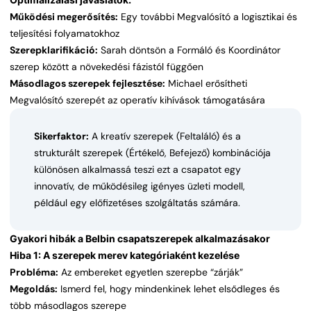
Működési megerősítés:
Egy további Megvalósító a logisztikai és
teljesítési folyamatokhoz
Szerepklarifikáció:
Sarah döntsön a Formáló és Koordinátor
szerep között a növekedési fázistól függően
Másodlagos szerepek fejlesztése:
Michael erősítheti
Megvalósító szerepét az operatív kihívások támogatására
Sikerfaktor:
A kreatív szerepek (Feltaláló) és a
strukturált szerepek (Értékelő, Befejező) kombinációja
különösen alkalmassá teszi ezt a csapatot egy
innovatív, de működésileg igényes üzleti modell,
például egy előfizetéses szolgáltatás számára.
Gyakori hibák a Belbin csapatszerepek alkalmazásakor
Hiba 1: A szerepek merev kategóriaként kezelése
Probléma:
Az embereket egyetlen szerepbe “zárják”
Megoldás:
Ismerd fel, hogy mindenkinek lehet elsődleges és
több másodlagos szerepe