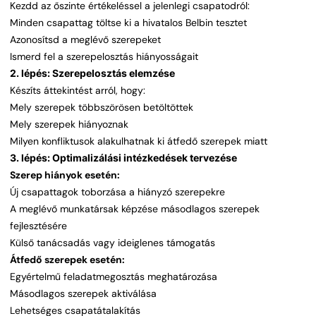
Kezdd az őszinte értékeléssel a jelenlegi csapatodról:
Minden csapattag töltse ki a hivatalos Belbin tesztet
Azonosítsd a meglévő szerepeket
Ismerd fel a szerepelosztás hiányosságait
2. lépés: Szerepelosztás elemzése
Készíts áttekintést arról, hogy:
Mely szerepek többszörösen betöltöttek
Mely szerepek hiányoznak
Milyen konfliktusok alakulhatnak ki átfedő szerepek miatt
3. lépés: Optimalizálási intézkedések tervezése
Szerep hiányok esetén:
Új csapattagok toborzása a hiányzó szerepekre
A meglévő munkatársak képzése másodlagos szerepek
fejlesztésére
Külső tanácsadás vagy ideiglenes támogatás
Átfedő szerepek esetén:
Egyértelmű feladatmegosztás meghatározása
Másodlagos szerepek aktiválása
Lehetséges csapatátalakítás