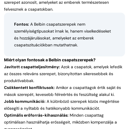
szerepet azonosít, amelyeket az emberek természetesen
felvesznek a csapatokban.
Fontos:
A Belbin csapatszerepek nem
személyiségtípusokat írnak le, hanem viselkedéseket
és hozzájárulásokat, amelyeket az emberek
csapatszituációkban mutathatnak.
Miért olyan fontosak a Belbin csapatszerepek?
Javított csapatteljesítmény:
Azok a csapatok, amelyek lefedik
az összes releváns szerepet, bizonyítottan sikeresebbek és
produktívabbak.
Csökkentett konfliktusok:
Amikor a csapattagok értik saját és
mások szerepét, kevesebb félreértés és feszültség alakul ki.
Jobb kommunikáció:
A különböző szerepek közös megértése
elősegíti a nyíltabb és hatékonyabb kommunikációt.
Optimális erőforrás-kihasználás:
Minden csapattag
optimálisan használhatja erősségeit, miközben kompenzálja a