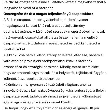
Példa:
Az ötletgenerálásnál a Feltaláló vezet; a megvalósításnál a
Megvalósító veszi át a szerepet
Összegzés: Az út a magas teljesítményű csapatokhoz
A Belbin csapatszerepek gyakorlati és tudományosan
megalapozott keretet kínálnak a csapatteljesítmény
optimalizálásához. A különböző szerepek megértésével nemcsak
hatékonyabb csapatokat állíthatsz össze, hanem a meglévő
csapatokat is céltudatosan fejlesztheted és csökkentheted a
konfliktusokat.
A siker kulcsa nem a kilenc szerep tökéletes lefedése, hanem a
vállalatod és projektjeid szempontjából kritikus szerepek
azonosítása és stratégiai betöltése. Mindig tartsd szem előtt,
hogy az emberek rugalmasak, és a helyzettől, fejlődéstől függően
különböző szerepeket tölthetnek be.
Különösen a mai gyorsan változó üzleti világban, ahol az
innováció és az alkalmazkodóképesség kulcsfontosságú, a Belbin
csapatszerepek tudatos alkalmazása jelentheti a különbséget
egy átlagos és egy kivételes csapat között.
De tudjuk, hogy ez a folyamat időt és energiát igényel. Itt jön