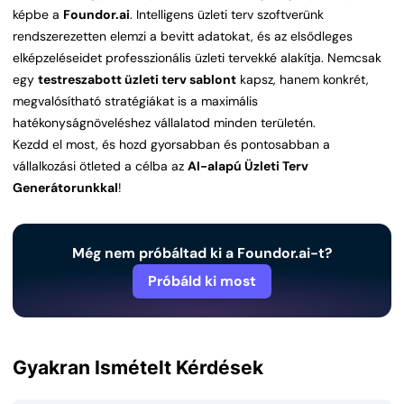
képbe a
Foundor.ai
. Intelligens üzleti terv szoftverünk
rendszerezetten elemzi a bevitt adatokat, és az elsődleges
elképzeléseidet professzionális üzleti tervekké alakítja. Nemcsak
egy
testreszabott üzleti terv sablont
kapsz, hanem konkrét,
megvalósítható stratégiákat is a maximális
hatékonyságnöveléshez vállalatod minden területén.
Kezdd el most, és hozd gyorsabban és pontosabban a
vállalkozási ötleted a célba az
AI-alapú Üzleti Terv
Generátorunkkal
!
Még nem próbáltad ki a Foundor.ai-t?
Próbáld ki most
Gyakran Ismételt Kérdések