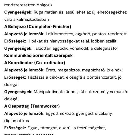
rendszerezetten dolgozik
Gyengeségek:
Rugalmatlan és lassú lehet az új lehetőségekhez
való alkalmazkodásban
A Befejező (Completer-Finisher)
Alapvető jellemzők:
Lelkiismeretes, aggódó, pontos, rendezett
Erősségek:
Hibákat és hiányosságokat talál, időben szállít
Gyengeségek:
Túlzottan aggódik, vonakodik a delegálástól
Kommunikációorientált szerepek
A Koordinátor (Co-ordinator)
Alapvető jellemzők:
Érett, magabiztos, megbízható, jó elnök
Erősségek:
Tisztázza a célokat, elősegíti a döntéshozatalt, jól
delegál
Gyengeségek:
Manipulatívnak tűnhet, túl sok személyes munkát
delegál
A Csapattag (Teamworker)
Alapvető jellemzők:
Együttműködő, gyengéd, érzékeny,
diplomatikus
Erősségek:
Figyel, támogat, elkerüli a feszültségeket,