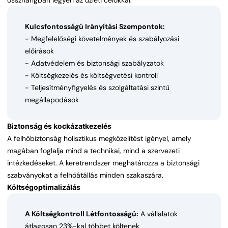
összhangban legyen az üzleti célokkal.
Kulcsfontosságú Irányítási Szempontok:
- Megfelelőségi követelmények és szabályozási
előírások
- Adatvédelem és biztonsági szabályzatok
- Költségkezelés és költségvetési kontroll
- Teljesítményfigyelés és szolgáltatási szintű
megállapodások
Biztonság és kockázatkezelés
A felhőbiztonság holisztikus megközelítést igényel, amely
magában foglalja mind a technikai, mind a szervezeti
intézkedéseket. A keretrendszer meghatározza a biztonsági
szabványokat a felhőátállás minden szakaszára.
Költségoptimalizálás
A Költségkontroll Létfontosságú:
A vállalatok
átlagosan 23%-kal többet költenek