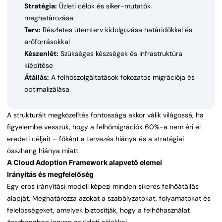
Stratégia:
Üzleti célok és siker-mutatók
meghatározása
Terv:
Részletes ütemterv kidolgozása határidőkkel és
erőforrásokkal
Készenlét:
Szükséges készségek és infrastruktúra
kiépítése
Átállás:
A felhőszolgáltatások fokozatos migrációja és
optimalizálása
A strukturált megközelítés fontossága akkor válik világossá, ha
figyelembe vesszük, hogy a felhőmigrációk 60%-a nem éri el
eredeti céljait – főként a tervezés hiánya és a stratégiai
összhang hiánya miatt.
A Cloud Adoption Framework alapvető elemei
Irányítás és megfelelőség
Egy erős irányítási modell képezi minden sikeres felhőátállás
alapját. Meghatározza azokat a szabályzatokat, folyamatokat és
felelősségeket, amelyek biztosítják, hogy a felhőhasználat