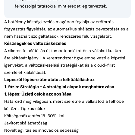
felhőszolgáltatásokra, mint eredetileg tervezték.
A hatékony költségkezelés magában foglalja az erőforrás-
fogyasztás figyelését, az automatikus skálázás bevezetését és a
nem használt szolgáltatások rendszeres felülvizsgálatát.
Készségek és változáskezelés
A sikeres felhőátállás új kompetenciákat és a vállalati kultúra
átalakítását igényli. A keretrendszer figyelembe veszi a képzési
igényeket, a változáskezelési stratégiákat és a cloud-first
szemlélet kialakítását.
Lépésről lépésre útmutató a felhőátálláshoz
1. fázis: Stratégia – A stratégiai alapok meghatározása
1. lépés: Üzleti célok azonosítása
Határozd meg világosan, miért szeretne a vállalatod a felhőbe
költözni. Tipikus célok:
Költségcsökkentés 15-30%-kal
Javított skálázhatóság
Növelt agilitás és innovációs sebesség