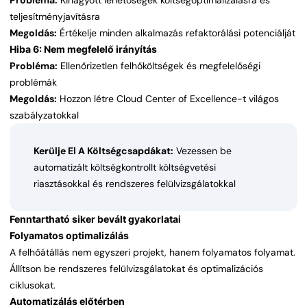
Probléma:
Kihagyott lehetőségek költségoptimalizálásra és
teljesítményjavításra
Megoldás:
Értékelje minden alkalmazás refaktorálási potenciálját
Hiba 6: Nem megfelelő irányítás
Probléma:
Ellenőrizetlen felhőköltségek és megfelelőségi
problémák
Megoldás:
Hozzon létre Cloud Center of Excellence-t világos
szabályzatokkal
Kerülje El A Költségcsapdákat:
Vezessen be
automatizált költségkontrollt költségvetési
riasztásokkal és rendszeres felülvizsgálatokkal
Fenntartható siker bevált gyakorlatai
Folyamatos optimalizálás
A felhőátállás nem egyszeri projekt, hanem folyamatos folyamat.
Állítson be rendszeres felülvizsgálatokat és optimalizációs
ciklusokat.
Automatizálás előtérben