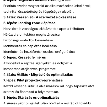
Prioritás szerint rangsorold az alkalmazásokat üzleti érték,
technikai összetettség és függőségek alapján.
3. fázis: Készenlét – A szervezet előkészítése
5. lépés: Landing zone kiépítése
Hozz létre biztonságos, skálázható alapot a felhőben:
Hálózati architektúra meghatározása
Biztonsági kontrollok bevezetése
Monitorozás és naplózás beállítása
Identitás- és hozzáférés-kezelés konfigurálása
6. lépés: Készségfelmérés
Azonosítsd a képzési igényeket, és dolgozz ki
kompetenciafejlesztési programot.
4. fázis: Átállás – Migráció és optimalizálás
7. lépés: Pilot projektek végrehajtása
Kezdd kevésbé kritikus alkalmazásokkal, hogy tapasztalatot
szerezz és finomítsd a folyamatokat.
8. lépés: Skálázás és optimalizálás
A sikeres pilot projektek után bővítsd a migrációt további