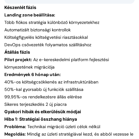
Készenlét fázis
Landing zone beállítása:
Több fiókos stratégia különböző környezetekhez
Automatizált biztonsági kontrollok
Költségfigyelés költségvetési riasztásokkal
DevOps csővezeték folyamatos szállításhoz
Átállás fázis
Pilot projekt:
Az e-kereskedelmi platform fejlesztési
környezetének migrációja
Eredmények 6 hónap után:
40%-os költségcsökkenés az infrastruktúrában
50%-kal gyorsabb új funkciók szállítása
99,95%-os rendelkezésre állás elérése
Sikeres terjeszkedés 2 új piacra
Gyakori hibák és elkerülésük módjai
Hiba 1: Stratégiai összhang hiánya
Probléma:
Technikai migráció üzleti célok nélkül
Megoldás:
Mindig az üzleti stratégiával kezd, és abból vezesse le