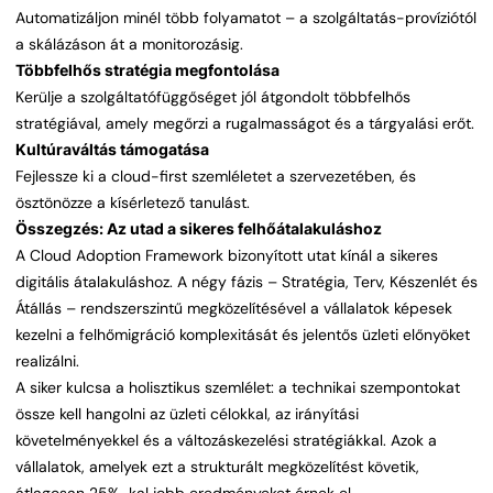
Automatizáljon minél több folyamatot – a szolgáltatás-províziótól
a skálázáson át a monitorozásig.
Többfelhős stratégia megfontolása
Kerülje a szolgáltatófüggőséget jól átgondolt többfelhős
stratégiával, amely megőrzi a rugalmasságot és a tárgyalási erőt.
Kultúraváltás támogatása
Fejlessze ki a cloud-first szemléletet a szervezetében, és
ösztönözze a kísérletező tanulást.
Összegzés: Az utad a sikeres felhőátalakuláshoz
A Cloud Adoption Framework bizonyított utat kínál a sikeres
digitális átalakuláshoz. A négy fázis – Stratégia, Terv, Készenlét és
Átállás – rendszerszintű megközelítésével a vállalatok képesek
kezelni a felhőmigráció komplexitását és jelentős üzleti előnyöket
realizálni.
A siker kulcsa a holisztikus szemlélet: a technikai szempontokat
össze kell hangolni az üzleti célokkal, az irányítási
követelményekkel és a változáskezelési stratégiákkal. Azok a
vállalatok, amelyek ezt a strukturált megközelítést követik,