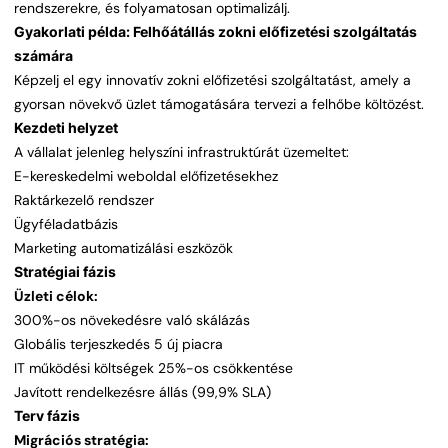
rendszerekre, és folyamatosan optimalizálj.
Gyakorlati példa: Felhőátállás zokni előfizetési szolgáltatás
számára
Képzelj el egy innovatív zokni előfizetési szolgáltatást, amely a
gyorsan növekvő üzlet támogatására tervezi a felhőbe költözést.
Kezdeti helyzet
A vállalat jelenleg helyszíni infrastruktúrát üzemeltet:
E-kereskedelmi weboldal előfizetésekhez
Raktárkezelő rendszer
Ügyféladatbázis
Marketing automatizálási eszközök
Stratégiai fázis
Üzleti célok:
300%-os növekedésre való skálázás
Globális terjeszkedés 5 új piacra
IT működési költségek 25%-os csökkentése
Javított rendelkezésre állás (99,9% SLA)
Terv fázis
Migrációs stratégia: