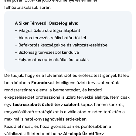
átlagosan 25%-kal jobb eredményeket érnek el
felhőátalakulásuk során.
A Siker Tényezői Összefoglalva:
- Világos üzleti stratégia alapként
- Alapos tervezés reális határidőkkel
- Befektetés készségekbe és változáskezelésbe
- Biztonság tervezésből kiindulva
- Folyamatos optimalizálás és tanulás
De tudjuk, hogy ez a folyamat időt és erőfeszítést igényel. Itt lép
be a képbe a
Foundor.ai
. Intelligens üzleti terv szoftverünk
rendszerszinten elemzi a bemenetedet, és kezdeti
elképzeléseidet professzionális üzleti tervekké alakítja. Nem csak
egy
testreszabott üzleti terv sablont
kapsz, hanem konkrét,
megvalósítható stratégiákat is a vállalatod minden területén a
maximális hatékonyságnövelés érdekében.
Kezdd el most, és hozd gyorsabban és pontosabban a
vállalkozási ötleted a célba az
AI-alapú Üzleti Terv