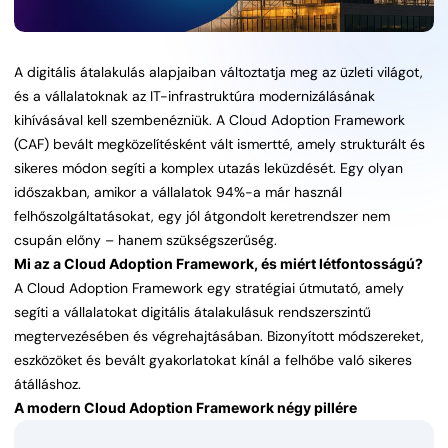
A digitális átalakulás alapjaiban változtatja meg az üzleti világot,
és a vállalatoknak az IT-infrastruktúra modernizálásának
kihívásával kell szembenézniük. A Cloud Adoption Framework
(CAF) bevált megközelítésként vált ismertté, amely strukturált és
sikeres módon segíti a komplex utazás leküzdését. Egy olyan
időszakban, amikor a vállalatok 94%-a már használ
felhőszolgáltatásokat, egy jól átgondolt keretrendszer nem
csupán előny – hanem szükségszerűség.
Mi az a Cloud Adoption Framework, és miért létfontosságú?
A Cloud Adoption Framework egy stratégiai útmutató, amely
segíti a vállalatokat digitális átalakulásuk rendszerszintű
megtervezésében és végrehajtásában. Bizonyított módszereket,
eszközöket és bevált gyakorlatokat kínál a felhőbe való sikeres
átálláshoz.
A modern Cloud Adoption Framework négy pillére