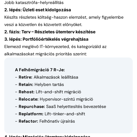
Jobb katasztrófa-helyreállítás
2. lépés: Üzleti eset kidolgozása
Készíts részletes költség-haszon elemzést, amely figyelembe
veszi a közvetlen és közvetett előnyöket.
2. fázis: Terv – Részletes ütemterv készítése
3. lépés: Portfólióértékelés végrehajtása
Elemezd meglévő IT-környezeted, és kategorizáld az
alkalmazásokat migrációs prioritás szerint:
A Felhőmigráció 7 R-Je:
-
Retire:
Alkalmazások leállítása
-
Retain:
Helyben tartás
-
Rehost:
Lift-and-shift migráció
-
Relocate:
Hypervisor-szintű migráció
-
Repurchase:
SaaS helyettesítés bevezetése
-
Replatform:
Lift-tinker-and-shift
-
Refactor:
Felhőnatív újraírás
4. lépés: Migrációs ütemterv kidolgozása