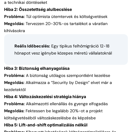
a technikai döntéseket
Hiba 2: Összetettség alulbecslése
Probléma:
Túl optimista ütemtervek és költségvetések
Megoldás:
Tervezzen 20-30%-os tartalékot a váratlan
kihívásokra
Reális Időbecslés:
Egy tipikus felhőmigráció 12-18
hónapot vesz igénybe közepes méretű vállalatoknál
Hiba 3: Biztonság elhanyagolása
Probléma:
A biztonság utólagos szempontként kezelése
Megoldás:
Alkalmazza a “Security by Design” elvet már a
kezdetektől
Hiba 4: Változáskezelési stratégia hiánya
Probléma:
Alkalmazotti ellenállás és gyenge elfogadás
Megoldás:
Fektessen be legalább 20%-ot a projekt
költségvetéséből változáskezelésbe és képzésbe
Hiba 5: Lift-and-shift optimalizálás nélkül