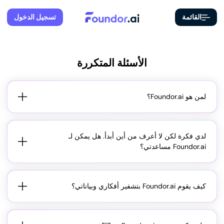
القائمة
تسجيل الدخول
الأسئلة المتكررة
لمن هو Foundor.ai؟
يستهدف Foundor.ai أي شخص لديه فكرة عمل – من الأفراد
والشركات الناشئة إلى الشركات القائمة.
لدي فكرة لكن لا أعرف من أين أبدأ. هل يمكن لـ
Foundor.ai مساعدتي؟
نعم. يوجهك Foundor.ai خطوة بخطوة، من فكرتك الأولية وحتى
خطة مصقولة. تتلقى تعليمات واضحة، وأدوات مفيدة، وردود فعل
آلية حتى تتمكن من التقدم بسرعة وثقة—حتى بدون أي خبرة
كيف يقوم Foundor.ai بتشفير أفكاري وبياناتي؟
سابقة.
تولي Foundor.ai أولوية لحماية أفكارك. باستخدام تقنيات التشفير
المتقدمة والامتثال لمعايير حماية البيانات الدولية الصارمة، يتم